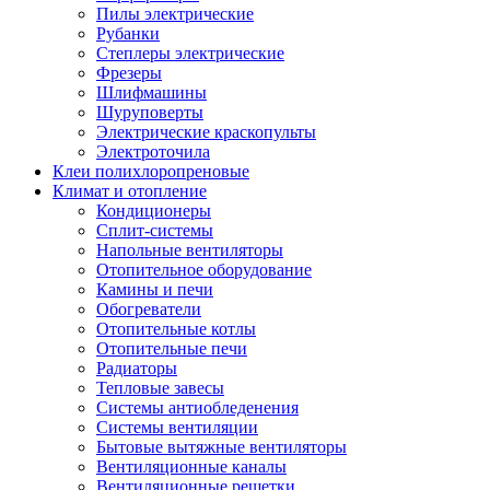
Пилы электрические
Рубанки
Степлеры электрические
Фрезеры
Шлифмашины
Шуруповерты
Электрические краскопульты
Электроточила
Клеи полихлоропреновые
Климат и отопление
Кондиционеры
Сплит-системы
Напольные вентиляторы
Отопительное оборудование
Камины и печи
Обогреватели
Отопительные котлы
Отопительные печи
Радиаторы
Тепловые завесы
Системы антиобледенения
Системы вентиляции
Бытовые вытяжные вентиляторы
Вентиляционные каналы
Вентиляционные решетки