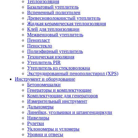
Теплоизоляция
Базальтовый утеплитель
Вспененный полиэтилен
Древесноволокнистый утеплитель
Жидкая керамическая теплоизоляция
Клей для теплоизоляции
Межвенцовый утеплитель
Пенопласт
Пеностекло
Полиэфирный утеплитель
Техническая изоляция
Утеплитель PIR
Утеплитель из стекловолокна
Экструдированный пенополистирол (XPS)
Инструмент и оборудование
Бетономешалки
Генераторы и комплектующие
Комплектующие для генераторов
Измерительный инструмент
Дальномеры
Линейки, угольники и штангенциркули
Нивелиры
Рулетки
Уклономеры и угломеры
Уровни и отвесы