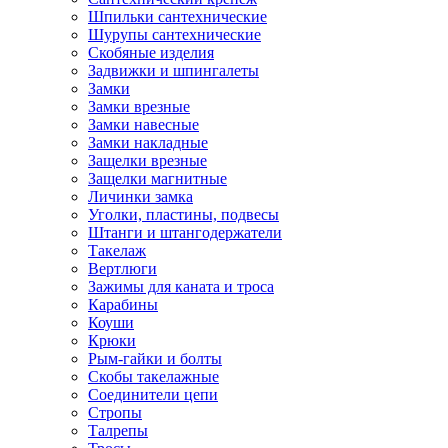
Шпильки сантехнические
Шурупы сантехнические
Скобяные изделия
Задвижки и шпингалеты
Замки
Замки врезные
Замки навесные
Замки накладные
Защелки врезные
Защелки магнитные
Личинки замка
Уголки, пластины, подвесы
Штанги и штангодержатели
Такелаж
Вертлюги
Зажимы для каната и троса
Карабины
Коуши
Крюки
Рым-гайки и болты
Скобы такелажные
Соединители цепи
Стропы
Талрепы