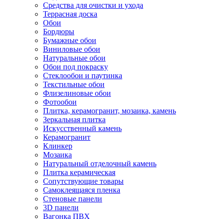
Средства для очистки и ухода
Террасная доска
Обои
Бордюры
Бумажные обои
Виниловые обои
Натуральные обои
Обои под покраску
Стеклообои и паутинка
Текстильные обои
Флизелиновые обои
Фотообои
Плитка, керамогранит, мозаика, камень
Зеркальная плитка
Искусственный камень
Керамогранит
Клинкер
Мозаика
Натуральный отделочный камень
Плитка керамическая
Сопутствующие товары
Самоклеящаяся пленка
Стеновые панели
3D панели
Вагонка ПВХ