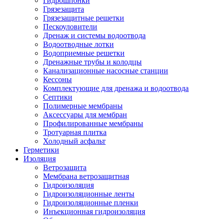
Гидрошпонки
Грязезащита
Грязезащитные решетки
Пескоуловители
Дренаж и системы водоотвода
Водоотводные лотки
Водоприемные решетки
Дренажные трубы и колодцы
Канализационные насосные станции
Кессоны
Комплектующие для дренажа и водоотвода
Септики
Полимерные мембраны
Аксессуары для мембран
Профилированные мембраны
Тротуарная плитка
Холодный асфальт
Герметики
Изоляция
Ветрозащита
Мембрана ветрозащитная
Гидроизоляция
Гидроизоляционные ленты
Гидроизоляционные пленки
Инъекционная гидроизоляция