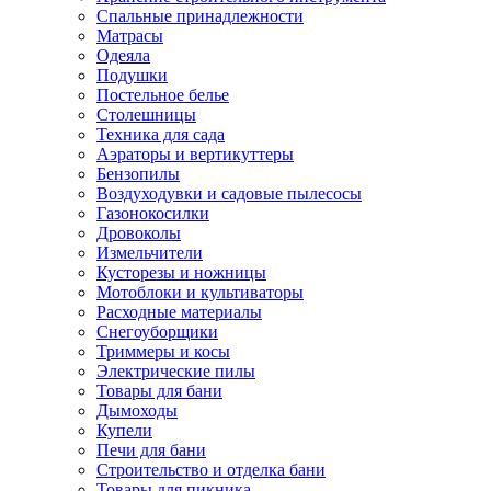
Спальные принадлежности
Матрасы
Одеяла
Подушки
Постельное белье
Столешницы
Техника для сада
Аэраторы и вертикуттеры
Бензопилы
Воздуходувки и садовые пылесосы
Газонокосилки
Дровоколы
Измельчители
Кусторезы и ножницы
Мотоблоки и культиваторы
Расходные материалы
Снегоуборщики
Триммеры и косы
Электрические пилы
Товары для бани
Дымоходы
Купели
Печи для бани
Строительство и отделка бани
Товары для пикника