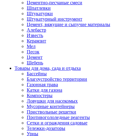
Цементно-песчаные смеси
Шпатлевки
Штукатурки
Штукатурный инструмент
Цемент, вяжущие и сыпучие материалы
Алебастр
Известь
Керамзит
Мел
Песок
Цемент
Щебень
Товары для дома, сада и отдыха
Бассейны
Благоустройство территории
Газонная трава
Катки для газона
Компостеры
Ловушки для насекомых
Мусорные контейнеры
Приствольные решетки
Противогололедные реагенты
Сетки и ограждения садовые
Тележки-дозаторы
Урны