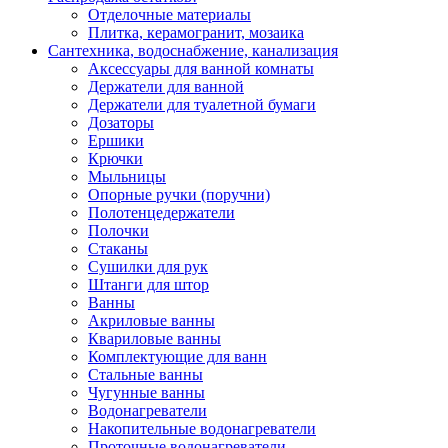
Отделочные материалы
Плитка, керамогранит, мозаика
Сантехника, водоснабжение, канализация
Аксессуары для ванной комнаты
Держатели для ванной
Держатели для туалетной бумаги
Дозаторы
Ершики
Крючки
Мыльницы
Опорные ручки (поручни)
Полотенцедержатели
Полочки
Стаканы
Сушилки для рук
Штанги для штор
Ванны
Акриловые ванны
Квариловые ванны
Комплектующие для ванн
Стальные ванны
Чугунные ванны
Водонагреватели
Накопительные водонагреватели
Проточные водонагреватели