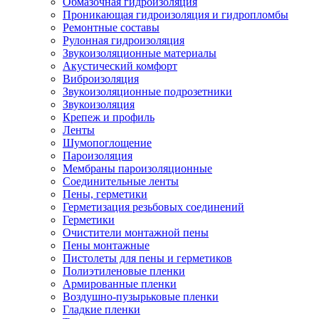
Обмазочная гидроизоляция
Проникающая гидроизоляция и гидропломбы
Ремонтные составы
Рулонная гидроизоляция
Звукоизоляционные материалы
Акустический комфорт
Виброизоляция
Звукоизоляционные подрозетники
Звукоизоляция
Крепеж и профиль
Ленты
Шумопоглощение
Пароизоляция
Мембраны пароизоляционные
Соединительные ленты
Пены, герметики
Герметизация резьбовых соединений
Герметики
Очистители монтажной пены
Пены монтажные
Пистолеты для пены и герметиков
Полиэтиленовые пленки
Армированные пленки
Воздушно-пузырьковые пленки
Гладкие пленки