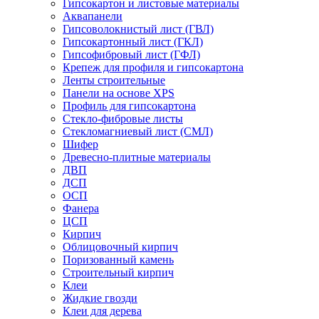
Гипсокартон и листовые материалы
Аквапанели
Гипсоволокнистый лист (ГВЛ)
Гипсокартонный лист (ГКЛ)
Гипсофибровый лист (ГФЛ)
Крепеж для профиля и гипсокартона
Ленты строительные
Панели на основе XPS
Профиль для гипсокартона
Стекло-фибровые листы
Стекломагниевый лист (СМЛ)
Шифер
Древесно-плитные материалы
ДВП
ДСП
ОСП
Фанера
ЦСП
Кирпич
Облицовочный кирпич
Поризованный камень
Строительный кирпич
Клеи
Жидкие гвозди
Клеи для дерева