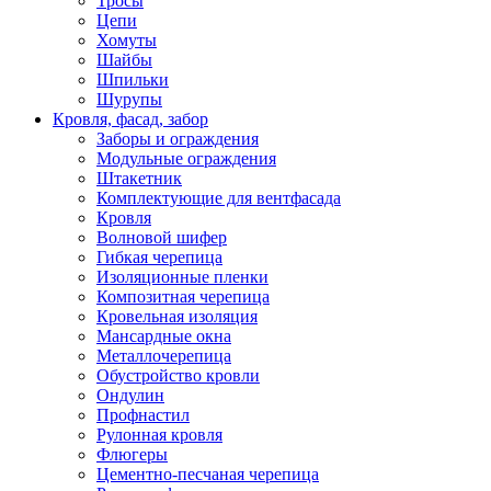
Тросы
Цепи
Хомуты
Шайбы
Шпильки
Шурупы
Кровля, фасад, забор
Заборы и ограждения
Модульные ограждения
Штакетник
Комплектующие для вентфасада
Кровля
Волновой шифер
Гибкая черепица
Изоляционные пленки
Композитная черепица
Кровельная изоляция
Мансардные окна
Металлочерепица
Обустройство кровли
Ондулин
Профнастил
Рулонная кровля
Флюгеры
Цементно-песчаная черепица