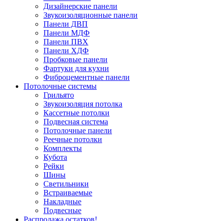
Дизайнерские панели
Звукоизоляционные панели
Панели ДВП
Панели МДФ
Панели ПВХ
Панели ХДФ
Пробковые панели
Фартуки для кухни
Фиброцементные панели
Потолочные системы
Грильято
Звукоизоляция потолка
Кассетные потолки
Подвесная система
Потолочные панели
Реечные потолки
Комплекты
Кубота
Рейки
Шины
Светильники
Встраиваемые
Накладные
Подвесные
Распродажа остатков!