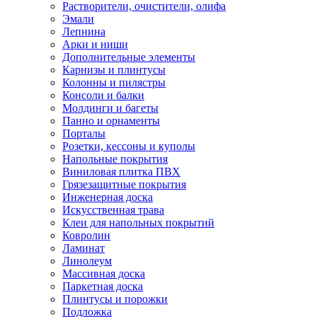
Растворители, очистители, олифа
Эмали
Лепнина
Арки и ниши
Дополнительные элементы
Карнизы и плинтусы
Колонны и пилястры
Консоли и балки
Молдинги и багеты
Панно и орнаменты
Порталы
Розетки, кессоны и куполы
Напольные покрытия
Виниловая плитка ПВХ
Грязезащитные покрытия
Инженерная доска
Искусственная трава
Клеи для напольных покрытий
Ковролин
Ламинат
Линолеум
Массивная доска
Паркетная доска
Плинтусы и порожки
Подложка