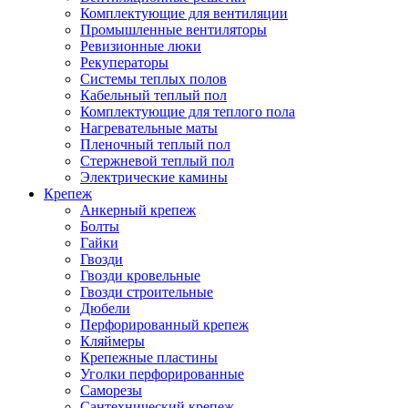
Комплектующие для вентиляции
Промышленные вентиляторы
Ревизионные люки
Рекуператоры
Системы теплых полов
Кабельный теплый пол
Комплектующие для теплого пола
Нагревательные маты
Пленочный теплый пол
Стержневой теплый пол
Электрические камины
Крепеж
Анкерный крепеж
Болты
Гайки
Гвозди
Гвозди кровельные
Гвозди строительные
Дюбели
Перфорированный крепеж
Кляймеры
Крепежные пластины
Уголки перфорированные
Саморезы
Сантехнический крепеж