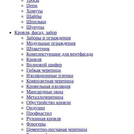
Тросы
Цепи
Хомуты
Шайбы
Шпильки
Шурупы
Кровля, фасад, забор
Заборы и ограждения
Модульные ограждения
Штакетник
Комплектующие для вентфасада
Кровля
Волновой шифер
Гибкая черепица
Изоляционные пленки
Композитная черепица
Кровельная изоляция
Мансардные окна
Металлочерепица
Обустройство кровли
Ондулин
Профнастил
Рулонная кровля
Флюгеры
Цементно-песчаная черепица