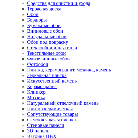
Средства для очистки и ухода
Террасная доска
Обои
Бордюры
Бумажные обои
Виниловые обои
Натуральные обои
Обои под покраску
Стеклообои и паутинка
Текстильные обои
Флизелиновые обои
Фотообои
Плитка, керамогранит, мозаика, камень
Зеркальная плитка
Искусственный камень
Керамогранит
Клинкер
Мозаика
Натуральный отделочный камень
Плитка керамическая
Сопутствующие товары
Самоклеящаяся пленка
Стеновые панели
3D панели
Вагонка ПВХ