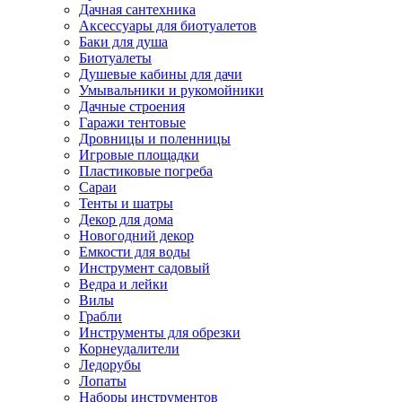
Дачная сантехника
Аксессуары для биотуалетов
Баки для душа
Биотуалеты
Душевые кабины для дачи
Умывальники и рукомойники
Дачные строения
Гаражи тентовые
Дровницы и поленницы
Игровые площадки
Пластиковые погреба
Сараи
Тенты и шатры
Декор для дома
Новогодний декор
Емкости для воды
Инструмент садовый
Ведра и лейки
Вилы
Грабли
Инструменты для обрезки
Корнеудалители
Ледорубы
Лопаты
Наборы инструментов