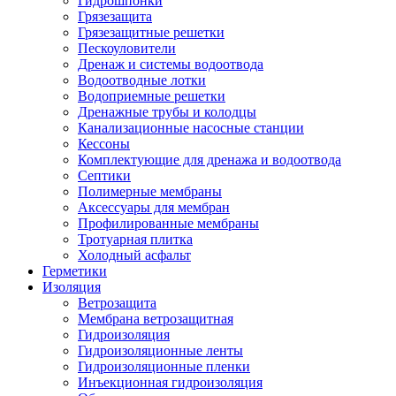
Гидрошпонки
Грязезащита
Грязезащитные решетки
Пескоуловители
Дренаж и системы водоотвода
Водоотводные лотки
Водоприемные решетки
Дренажные трубы и колодцы
Канализационные насосные станции
Кессоны
Комплектующие для дренажа и водоотвода
Септики
Полимерные мембраны
Аксессуары для мембран
Профилированные мембраны
Тротуарная плитка
Холодный асфальт
Герметики
Изоляция
Ветрозащита
Мембрана ветрозащитная
Гидроизоляция
Гидроизоляционные ленты
Гидроизоляционные пленки
Инъекционная гидроизоляция