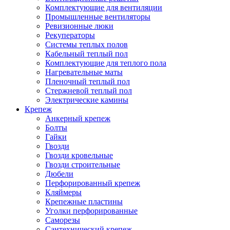
Комплектующие для вентиляции
Промышленные вентиляторы
Ревизионные люки
Рекуператоры
Системы теплых полов
Кабельный теплый пол
Комплектующие для теплого пола
Нагревательные маты
Пленочный теплый пол
Стержневой теплый пол
Электрические камины
Крепеж
Анкерный крепеж
Болты
Гайки
Гвозди
Гвозди кровельные
Гвозди строительные
Дюбели
Перфорированный крепеж
Кляймеры
Крепежные пластины
Уголки перфорированные
Саморезы
Сантехнический крепеж