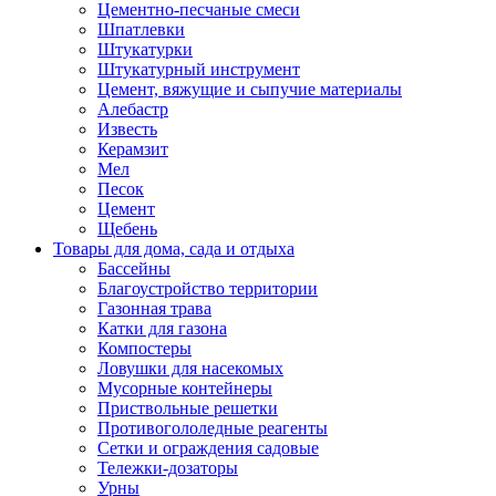
Цементно-песчаные смеси
Шпатлевки
Штукатурки
Штукатурный инструмент
Цемент, вяжущие и сыпучие материалы
Алебастр
Известь
Керамзит
Мел
Песок
Цемент
Щебень
Товары для дома, сада и отдыха
Бассейны
Благоустройство территории
Газонная трава
Катки для газона
Компостеры
Ловушки для насекомых
Мусорные контейнеры
Приствольные решетки
Противогололедные реагенты
Сетки и ограждения садовые
Тележки-дозаторы
Урны