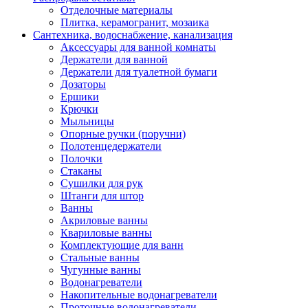
Отделочные материалы
Плитка, керамогранит, мозаика
Сантехника, водоснабжение, канализация
Аксессуары для ванной комнаты
Держатели для ванной
Держатели для туалетной бумаги
Дозаторы
Ершики
Крючки
Мыльницы
Опорные ручки (поручни)
Полотенцедержатели
Полочки
Стаканы
Сушилки для рук
Штанги для штор
Ванны
Акриловые ванны
Квариловые ванны
Комплектующие для ванн
Стальные ванны
Чугунные ванны
Водонагреватели
Накопительные водонагреватели
Проточные водонагреватели