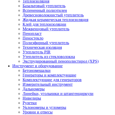
Теплоизоляция
Базальтовый утеплитель
Вспененный полиэтилен
Древесноволокнистый утеплитель
Жидкая керамическая теплоизоляция
Клей для теплоизоляции
Межвенцовый утеплитель
Пенопласт
Пеностекло
Полиэфирный утеплитель
Техническая изоляция
Утеплитель PIR
Утеплитель из стекловолокна
Экструдированный пенополистирол (XPS)
Инструмент и оборудование
Бетономешалки
Генераторы и комплектующие
Комплектующие для генераторов
Измерительный инструмент
Дальномеры
Линейки, угольники и штангенциркули
Нивелиры
Рулетки
Уклономеры и угломеры
Уровни и отвесы