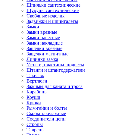
Шпильки сантехнические
Шурупы сантехнические
Скобяные изделия
Задвижки и шпингалеты
Замки
Замки врезные
Замки навесные
Замки накладные
Защелки врезные
Защелки магнитные
Личинки замка
Уголки, пластины, подвесы
Штанги и штангодержатели
Такелаж
Вертлюги
Зажимы для каната и троса
Карабины
Коуши
Крюки
Рым-гайки и болты
Скобы такелажные
Соединители цепи
Стропы
Талрепы