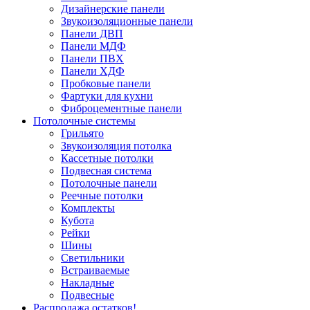
Дизайнерские панели
Звукоизоляционные панели
Панели ДВП
Панели МДФ
Панели ПВХ
Панели ХДФ
Пробковые панели
Фартуки для кухни
Фиброцементные панели
Потолочные системы
Грильято
Звукоизоляция потолка
Кассетные потолки
Подвесная система
Потолочные панели
Реечные потолки
Комплекты
Кубота
Рейки
Шины
Светильники
Встраиваемые
Накладные
Подвесные
Распродажа остатков!