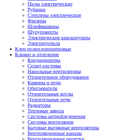
Пилы электрические
Рубанки
Степлеры электрические
Фрезеры
Шлифмашины
Шуруповерты
Электрические краскопульты
Электроточила
Клеи полихлоропреновые
Климат и отопление
Кондиционеры
Сплит-системы
Напольные вентиляторы
Отопительное оборудование
Камины и печи
Обогреватели
Отопительные котлы
Отопительные печи
Радиаторы
Тепловые завесы
Системы антиобледенения
Системы вентиляции
Бытовые вытяжные вентиляторы
Вентиляционные каналы
Вентиляционные решетки