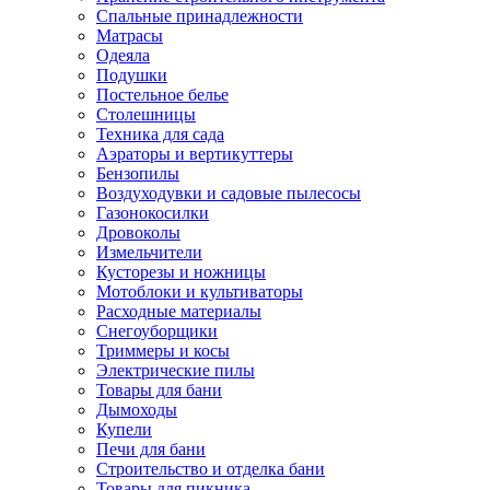
Спальные принадлежности
Матрасы
Одеяла
Подушки
Постельное белье
Столешницы
Техника для сада
Аэраторы и вертикуттеры
Бензопилы
Воздуходувки и садовые пылесосы
Газонокосилки
Дровоколы
Измельчители
Кусторезы и ножницы
Мотоблоки и культиваторы
Расходные материалы
Снегоуборщики
Триммеры и косы
Электрические пилы
Товары для бани
Дымоходы
Купели
Печи для бани
Строительство и отделка бани
Товары для пикника