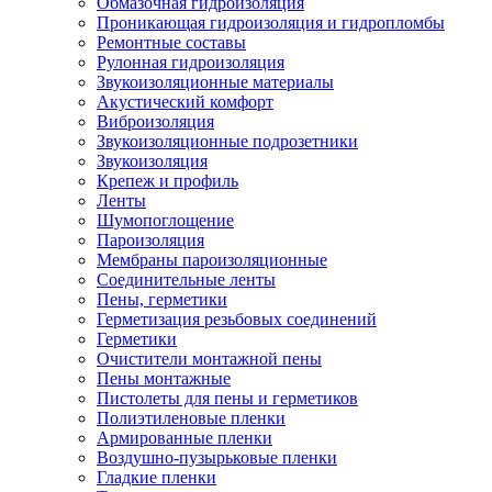
Обмазочная гидроизоляция
Проникающая гидроизоляция и гидропломбы
Ремонтные составы
Рулонная гидроизоляция
Звукоизоляционные материалы
Акустический комфорт
Виброизоляция
Звукоизоляционные подрозетники
Звукоизоляция
Крепеж и профиль
Ленты
Шумопоглощение
Пароизоляция
Мембраны пароизоляционные
Соединительные ленты
Пены, герметики
Герметизация резьбовых соединений
Герметики
Очистители монтажной пены
Пены монтажные
Пистолеты для пены и герметиков
Полиэтиленовые пленки
Армированные пленки
Воздушно-пузырьковые пленки
Гладкие пленки