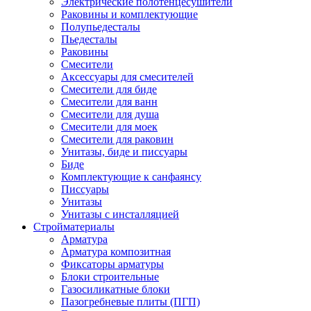
Электрические полотенцесушители
Раковины и комплектующие
Полупьедесталы
Пьедесталы
Раковины
Смесители
Аксессуары для смесителей
Смесители для биде
Смесители для ванн
Смесители для душа
Смесители для моек
Смесители для раковин
Унитазы, биде и писсуары
Биде
Комплектующие к санфаянсу
Писсуары
Унитазы
Унитазы с инсталляцией
Стройматериалы
Арматура
Арматура композитная
Фиксаторы арматуры
Блоки строительные
Газосиликатные блоки
Пазогребневые плиты (ПГП)