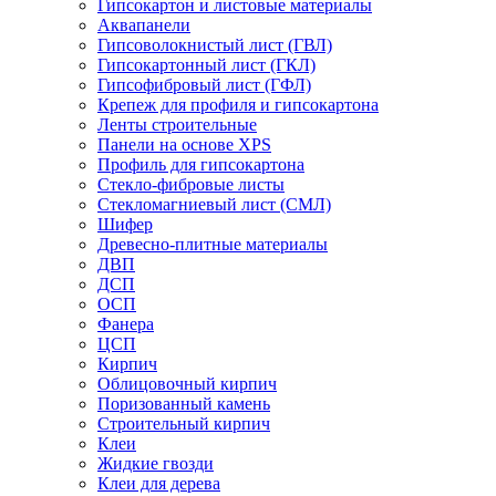
Гипсокартон и листовые материалы
Аквапанели
Гипсоволокнистый лист (ГВЛ)
Гипсокартонный лист (ГКЛ)
Гипсофибровый лист (ГФЛ)
Крепеж для профиля и гипсокартона
Ленты строительные
Панели на основе XPS
Профиль для гипсокартона
Стекло-фибровые листы
Стекломагниевый лист (СМЛ)
Шифер
Древесно-плитные материалы
ДВП
ДСП
ОСП
Фанера
ЦСП
Кирпич
Облицовочный кирпич
Поризованный камень
Строительный кирпич
Клеи
Жидкие гвозди
Клеи для дерева