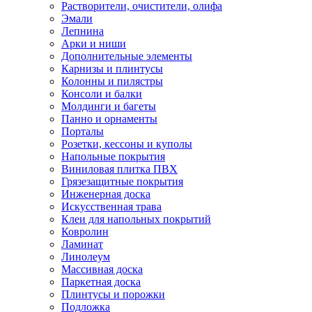
Растворители, очистители, олифа
Эмали
Лепнина
Арки и ниши
Дополнительные элементы
Карнизы и плинтусы
Колонны и пилястры
Консоли и балки
Молдинги и багеты
Панно и орнаменты
Порталы
Розетки, кессоны и куполы
Напольные покрытия
Виниловая плитка ПВХ
Грязезащитные покрытия
Инженерная доска
Искусственная трава
Клеи для напольных покрытий
Ковролин
Ламинат
Линолеум
Массивная доска
Паркетная доска
Плинтусы и порожки
Подложка