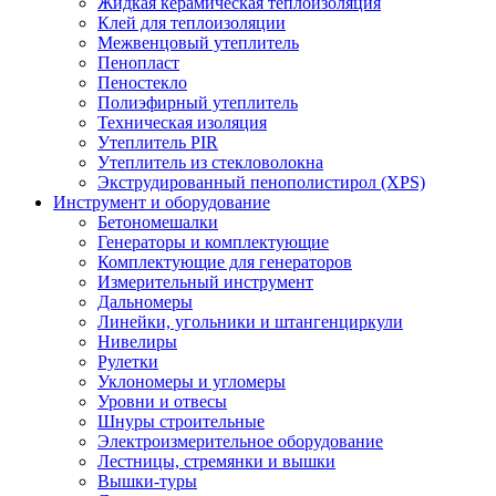
Жидкая керамическая теплоизоляция
Клей для теплоизоляции
Межвенцовый утеплитель
Пенопласт
Пеностекло
Полиэфирный утеплитель
Техническая изоляция
Утеплитель PIR
Утеплитель из стекловолокна
Экструдированный пенополистирол (XPS)
Инструмент и оборудование
Бетономешалки
Генераторы и комплектующие
Комплектующие для генераторов
Измерительный инструмент
Дальномеры
Линейки, угольники и штангенциркули
Нивелиры
Рулетки
Уклономеры и угломеры
Уровни и отвесы
Шнуры строительные
Электроизмерительное оборудование
Лестницы, стремянки и вышки
Вышки-туры