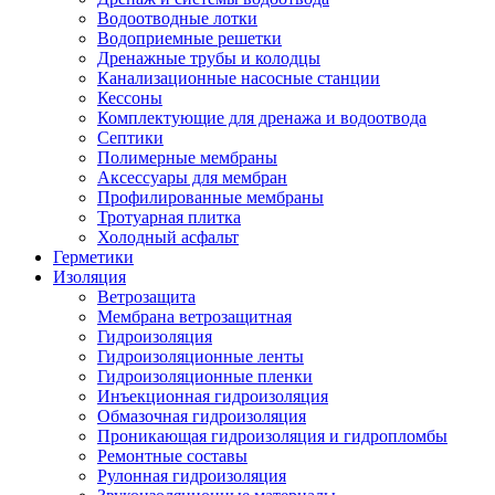
Водоотводные лотки
Водоприемные решетки
Дренажные трубы и колодцы
Канализационные насосные станции
Кессоны
Комплектующие для дренажа и водоотвода
Септики
Полимерные мембраны
Аксессуары для мембран
Профилированные мембраны
Тротуарная плитка
Холодный асфальт
Герметики
Изоляция
Ветрозащита
Мембрана ветрозащитная
Гидроизоляция
Гидроизоляционные ленты
Гидроизоляционные пленки
Инъекционная гидроизоляция
Обмазочная гидроизоляция
Проникающая гидроизоляция и гидропломбы
Ремонтные составы
Рулонная гидроизоляция