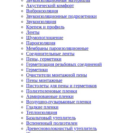
Звукоизоляционные материалы
Акустический комфорт
Виброизоляция
Звукоизоляционные подрозетники
Звукоизоляция
Крепеж и профиль
Ленты
Шумопоглощение
Пароизоляция
Мембраны пароизоляционные
Соединительные ленты
Пены, герметики
Герметизация резьбовых соединений
Герметики
Очистители монтажной пены
Пены монтажные
Пистолеты для пены и герметиков
Полиэтиленовые пленки
Армированные пленки
Воздушно-пузырьковые пленки
Гладкие пленки
Теплоизоляция
Базальтовый утеплитель
Вспененный полиэтилен
Древесноволокнистый утеплитель