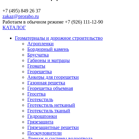
+7 (495) 849 26 37
zakaz@prorabo.ru
Работаем в обычном режиме +7 (926) 111-12-90
КАТАЛОГ
Геоматериалы и дорожное строительство
Агропленки
Бордюрный камень
Брусчатка
Габионы и матрацы
Геоматы
Георешетка
Анкеры для георешетки
Газонная решетка
Георешетка объемная
Геосетка
Геотекстиль
Геотекстиль нетканый
Геотекстиль тканый
Гидрошпонки
Грязезащита
Грязезащитные решетки
Пескоуловители
Дренаж и системы водоотвода