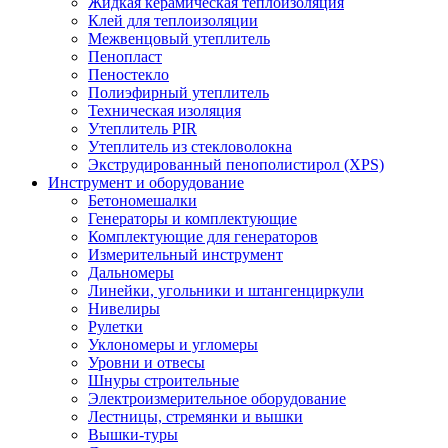
Жидкая керамическая теплоизоляция
Клей для теплоизоляции
Межвенцовый утеплитель
Пенопласт
Пеностекло
Полиэфирный утеплитель
Техническая изоляция
Утеплитель PIR
Утеплитель из стекловолокна
Экструдированный пенополистирол (XPS)
Инструмент и оборудование
Бетономешалки
Генераторы и комплектующие
Комплектующие для генераторов
Измерительный инструмент
Дальномеры
Линейки, угольники и штангенциркули
Нивелиры
Рулетки
Уклономеры и угломеры
Уровни и отвесы
Шнуры строительные
Электроизмерительное оборудование
Лестницы, стремянки и вышки
Вышки-туры