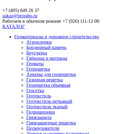
+7 (495) 849 26 37
zakaz@prorabo.ru
Работаем в обычном режиме +7 (926) 111-12-90
КАТАЛОГ
Геоматериалы и дорожное строительство
Агропленки
Бордюрный камень
Брусчатка
Габионы и матрацы
Геоматы
Георешетка
Анкеры для георешетки
Газонная решетка
Георешетка объемная
Геосетка
Геотекстиль
Геотекстиль нетканый
Геотекстиль тканый
Гидрошпонки
Грязезащита
Грязезащитные решетки
Пескоуловители
Дренаж и системы водоотвода