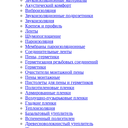
Звукоизоляционные материалы
Акустический комфорт
Виброизоляция
Звукоизоляционные подрозетники
Звукоизоляция
Крепеж и профиль
Ленты
Шумопоглощение
Пароизоляция
Мембраны пароизоляционные
Соединительные ленты
Пены, герметики
Герметизация резьбовых соединений
Герметики
Очистители монтажной пены
Пены монтажные
Пистолеты для пены и герметиков
Полиэтиленовые пленки
Армированные пленки
Воздушно-пузырьковые пленки
Гладкие пленки
Теплоизоляция
Базальтовый утеплитель
Вспененный полиэтилен
Древесноволокнистый утеплитель