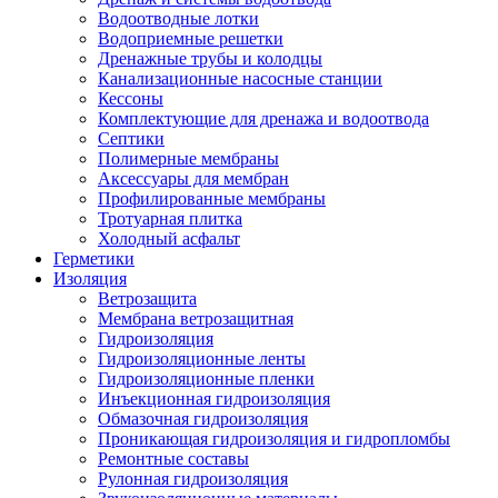
Водоотводные лотки
Водоприемные решетки
Дренажные трубы и колодцы
Канализационные насосные станции
Кессоны
Комплектующие для дренажа и водоотвода
Септики
Полимерные мембраны
Аксессуары для мембран
Профилированные мембраны
Тротуарная плитка
Холодный асфальт
Герметики
Изоляция
Ветрозащита
Мембрана ветрозащитная
Гидроизоляция
Гидроизоляционные ленты
Гидроизоляционные пленки
Инъекционная гидроизоляция
Обмазочная гидроизоляция
Проникающая гидроизоляция и гидропломбы
Ремонтные составы
Рулонная гидроизоляция