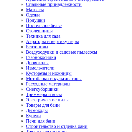
Спальные принадлежности
Матрасы
Одеяла
Подушки
Постельное белье
Столешницы
Техника для сада
Аэраторы и вертикуттеры
Бензопилы
Воздуходувки и садовые пылесосы
Газонокосилки
Дровоколы
Измельчители
Кусторезы и ножницы
Мотоблоки и культиваторы
Расходные материалы
Снегоуборщики
Триммеры и косы
Электрические пилы
Товары для бани
Дымоходы
Купели
Печи для бани
Строительство и отделка бани
Товары для пикника