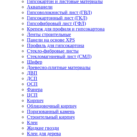
Гипсокартон и листовые материалы
Аквапанели
Гипсоволокнистый лист (ГВЛ)
Гипсокартонный лист (ГКЛ)
Гипсофибровый лист (ГФЛ)
Крепеж для профиля и гипсокартона
Ленты строительные
Панели на основе XPS
Профиль для гипсокартона
Стекло-фибровые листы
Стекломагниевый лист (СМЛ)
Шифер
Древесно-плитные материалы
ДВП
ДСП
ОСП
Фанера
ЦСП
Кирпич
Облицовочный кирпич
Поризованный камень
Строительный кирпич
Клеи
Жидкие гвозди
Клеи для дерева