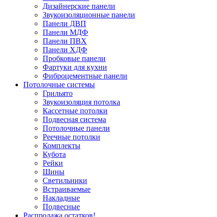
Дизайнерские панели
Звукоизоляционные панели
Панели ДВП
Панели МДФ
Панели ПВХ
Панели ХДФ
Пробковые панели
Фартуки для кухни
Фиброцементные панели
Потолочные системы
Грильято
Звукоизоляция потолка
Кассетные потолки
Подвесная система
Потолочные панели
Реечные потолки
Комплекты
Кубота
Рейки
Шины
Светильники
Встраиваемые
Накладные
Подвесные
Распродажа остатков!