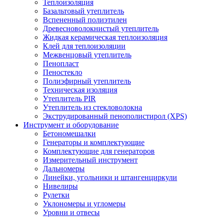
Теплоизоляция
Базальтовый утеплитель
Вспененный полиэтилен
Древесноволокнистый утеплитель
Жидкая керамическая теплоизоляция
Клей для теплоизоляции
Межвенцовый утеплитель
Пенопласт
Пеностекло
Полиэфирный утеплитель
Техническая изоляция
Утеплитель PIR
Утеплитель из стекловолокна
Экструдированный пенополистирол (XPS)
Инструмент и оборудование
Бетономешалки
Генераторы и комплектующие
Комплектующие для генераторов
Измерительный инструмент
Дальномеры
Линейки, угольники и штангенциркули
Нивелиры
Рулетки
Уклономеры и угломеры
Уровни и отвесы