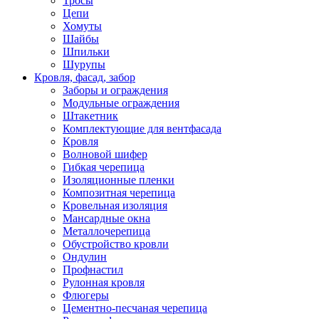
Тросы
Цепи
Хомуты
Шайбы
Шпильки
Шурупы
Кровля, фасад, забор
Заборы и ограждения
Модульные ограждения
Штакетник
Комплектующие для вентфасада
Кровля
Волновой шифер
Гибкая черепица
Изоляционные пленки
Композитная черепица
Кровельная изоляция
Мансардные окна
Металлочерепица
Обустройство кровли
Ондулин
Профнастил
Рулонная кровля
Флюгеры
Цементно-песчаная черепица