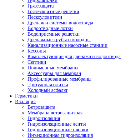
Гидрошпонки
Грязезащита
Грязезащитные решетки
Пескоуловители
Дренаж и системы водоотвода
Водоотводные лотки
Водоприемные решетки
Дренажные трубы и колодцы
Канализационные насосные станции
Кессоны
Комплектующие для дренажа и водоотвода
Септики
Полимерные мембраны
Аксессуары для мембран
Профилированные мембраны
Тротуарная плитка
Холодный асфальт
Герметики
Изоляция
Ветрозащита
Мембрана ветрозащитная
Гидроизоляция
Гидроизоляционные ленты
Гидроизоляционные пленки
Инъекционная гидроизоляция