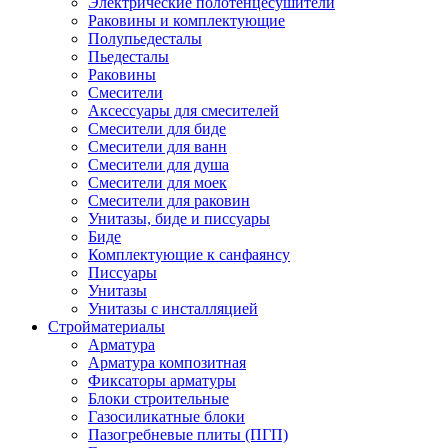
Электрические полотенцесушители
Раковины и комплектующие
Полупьедесталы
Пьедесталы
Раковины
Смесители
Аксессуары для смесителей
Смесители для биде
Смесители для ванн
Смесители для душа
Смесители для моек
Смесители для раковин
Унитазы, биде и писсуары
Биде
Комплектующие к санфаянсу
Писсуары
Унитазы
Унитазы с инсталляцией
Стройматериалы
Арматура
Арматура композитная
Фиксаторы арматуры
Блоки строительные
Газосиликатные блоки
Пазогребневые плиты (ПГП)