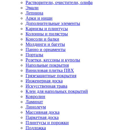
Растворители, очистители, олифа
Эмали
Лепнина
Арки и ниши
Дополнительные элементы
Карнизы и плинтусы
Колонны и пилястры
Консоли и балки
Молдинги и багеты
Панно и орнаменты
Порталы
Розетки, кессоны и куполы
Напольные покрытия
Виниловая плитка ПВХ
Грязезащитные покрытия
Инженерная доска
Искусственная трава
Клеи для напольных покрытий
Ковролин
Ламинат
Линолеум
Массивная доска
Паркетная доска
Плинтусы и порожки
Подложка