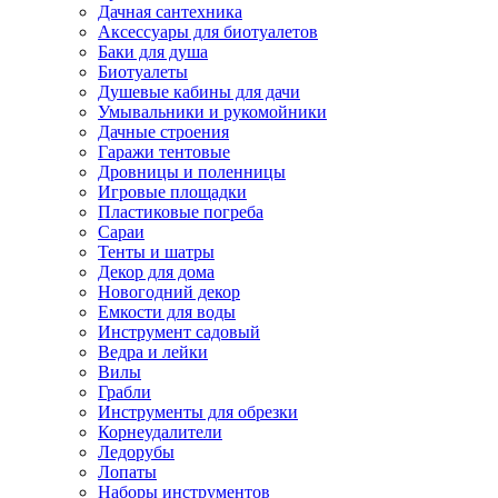
Дачная сантехника
Аксессуары для биотуалетов
Баки для душа
Биотуалеты
Душевые кабины для дачи
Умывальники и рукомойники
Дачные строения
Гаражи тентовые
Дровницы и поленницы
Игровые площадки
Пластиковые погреба
Сараи
Тенты и шатры
Декор для дома
Новогодний декор
Емкости для воды
Инструмент садовый
Ведра и лейки
Вилы
Грабли
Инструменты для обрезки
Корнеудалители
Ледорубы
Лопаты
Наборы инструментов