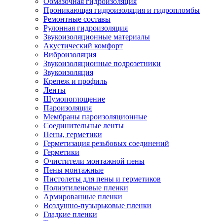
Обмазочная гидроизоляция
Проникающая гидроизоляция и гидропломбы
Ремонтные составы
Рулонная гидроизоляция
Звукоизоляционные материалы
Акустический комфорт
Виброизоляция
Звукоизоляционные подрозетники
Звукоизоляция
Крепеж и профиль
Ленты
Шумопоглощение
Пароизоляция
Мембраны пароизоляционные
Соединительные ленты
Пены, герметики
Герметизация резьбовых соединений
Герметики
Очистители монтажной пены
Пены монтажные
Пистолеты для пены и герметиков
Полиэтиленовые пленки
Армированные пленки
Воздушно-пузырьковые пленки
Гладкие пленки