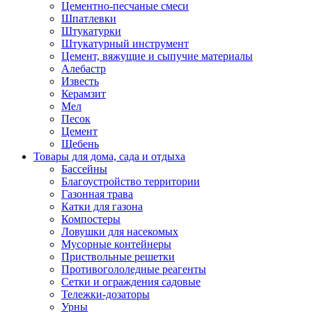
Цементно-песчаные смеси
Шпатлевки
Штукатурки
Штукатурный инструмент
Цемент, вяжущие и сыпучие материалы
Алебастр
Известь
Керамзит
Мел
Песок
Цемент
Щебень
Товары для дома, сада и отдыха
Бассейны
Благоустройство территории
Газонная трава
Катки для газона
Компостеры
Ловушки для насекомых
Мусорные контейнеры
Приствольные решетки
Противогололедные реагенты
Сетки и ограждения садовые
Тележки-дозаторы
Урны