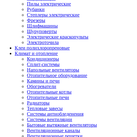
Пилы электрические
Рубанки
Степлеры электрические
Фрезеры
Шлифмашины
Шуруповерты
Электрические краскопульты
Электроточила
Клеи полихлоропреновые
Климат и отопление
Кондиционеры
Сплит-системы
Напольные вентиляторы
Отопительное оборудование
Камины и печи
Обогреватели
Отопительные котлы
Отопительные печи
Радиаторы
Тепловые завесы
Системы антиобледенения
Системы вентиляции
Бытовые вытяжные вентиляторы
Вентиляционные каналы
Вентиляционные решетки