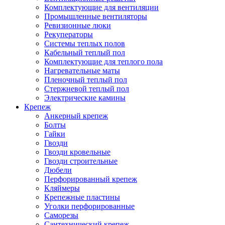
Комплектующие для вентиляции
Промышленные вентиляторы
Ревизионные люки
Рекуператоры
Системы теплых полов
Кабельный теплый пол
Комплектующие для теплого пола
Нагревательные маты
Пленочный теплый пол
Стержневой теплый пол
Электрические камины
Крепеж
Анкерный крепеж
Болты
Гайки
Гвозди
Гвозди кровельные
Гвозди строительные
Дюбели
Перфорированный крепеж
Кляймеры
Крепежные пластины
Уголки перфорированные
Саморезы
Сантехнический крепеж