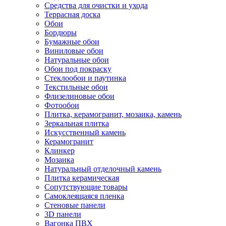
Средства для очистки и ухода
Террасная доска
Обои
Бордюры
Бумажные обои
Виниловые обои
Натуральные обои
Обои под покраску
Стеклообои и паутинка
Текстильные обои
Флизелиновые обои
Фотообои
Плитка, керамогранит, мозаика, камень
Зеркальная плитка
Искусственный камень
Керамогранит
Клинкер
Мозаика
Натуральный отделочный камень
Плитка керамическая
Сопутствующие товары
Самоклеящаяся пленка
Стеновые панели
3D панели
Вагонка ПВХ