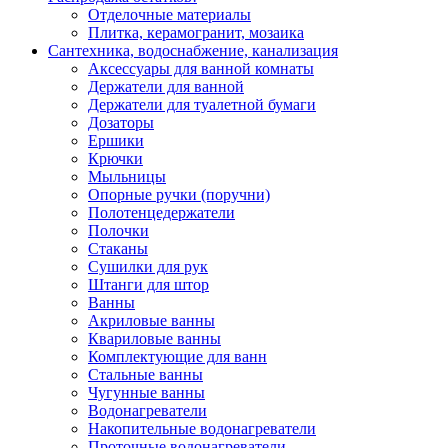
Отделочные материалы
Плитка, керамогранит, мозаика
Сантехника, водоснабжение, канализация
Аксессуары для ванной комнаты
Держатели для ванной
Держатели для туалетной бумаги
Дозаторы
Ершики
Крючки
Мыльницы
Опорные ручки (поручни)
Полотенцедержатели
Полочки
Стаканы
Сушилки для рук
Штанги для штор
Ванны
Акриловые ванны
Квариловые ванны
Комплектующие для ванн
Стальные ванны
Чугунные ванны
Водонагреватели
Накопительные водонагреватели
Проточные водонагреватели