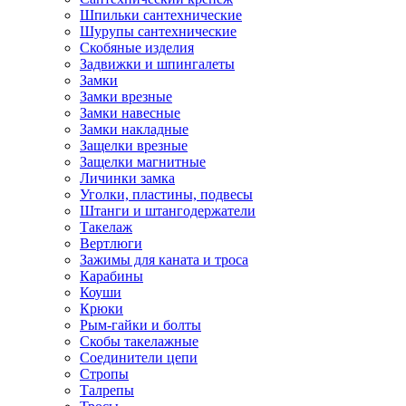
Шпильки сантехнические
Шурупы сантехнические
Скобяные изделия
Задвижки и шпингалеты
Замки
Замки врезные
Замки навесные
Замки накладные
Защелки врезные
Защелки магнитные
Личинки замка
Уголки, пластины, подвесы
Штанги и штангодержатели
Такелаж
Вертлюги
Зажимы для каната и троса
Карабины
Коуши
Крюки
Рым-гайки и болты
Скобы такелажные
Соединители цепи
Стропы
Талрепы