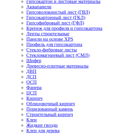
Гипсокартон и листовые материалы
Аквапанели
Гипсоволокнистый лист (ГВЛ)
Гипсокартонный лист (ГКЛ)
Гипсофибровый лист (ГФЛ)
Крепеж для профиля и гипсокартона
Ленты строительные
Панели на основе XPS
Профиль для гипсокартона
Стекло-фибровые листы
Стекломагниевый лист (СМЛ)
Шифер
Древесно-плитные материалы
ДВП
ДСП
ОСП
Фанера
ЦСП
Кирпич
Облицовочный кирпич
Поризованный камень
Строительный кирпич
Клеи
Жидкие гвозди
Клеи для дерева