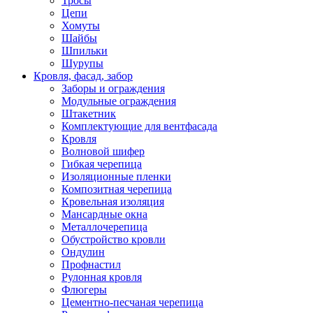
Тросы
Цепи
Хомуты
Шайбы
Шпильки
Шурупы
Кровля, фасад, забор
Заборы и ограждения
Модульные ограждения
Штакетник
Комплектующие для вентфасада
Кровля
Волновой шифер
Гибкая черепица
Изоляционные пленки
Композитная черепица
Кровельная изоляция
Мансардные окна
Металлочерепица
Обустройство кровли
Ондулин
Профнастил
Рулонная кровля
Флюгеры
Цементно-песчаная черепица