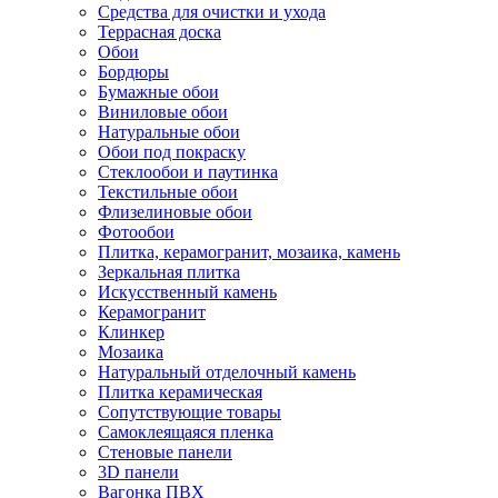
Средства для очистки и ухода
Террасная доска
Обои
Бордюры
Бумажные обои
Виниловые обои
Натуральные обои
Обои под покраску
Стеклообои и паутинка
Текстильные обои
Флизелиновые обои
Фотообои
Плитка, керамогранит, мозаика, камень
Зеркальная плитка
Искусственный камень
Керамогранит
Клинкер
Мозаика
Натуральный отделочный камень
Плитка керамическая
Сопутствующие товары
Самоклеящаяся пленка
Стеновые панели
3D панели
Вагонка ПВХ