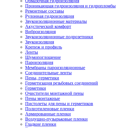
Обмазочная гидроизоляция
Проникающая гидроизоляция и гидропломбы
Ремонтные составы
Рулонная гидроизоляция
Звукоизоляционные материалы
Акустический комфорт
Виброизоляция
Звукоизоляционные подрозетники
Звукоизоляция
Крепеж и профиль
Ленты
Шумопоглощение
Пароизоляция
Мембраны пароизоляционные
Соединительные ленты
Пены, герметики
Герметизация резьбовых соединений
Герметики
Очистители монтажной пены
Пены монтажные
Пистолеты для пены и герметиков
Полиэтиленовые пленки
Армированные пленки
Воздушно-пузырьковые пленки
Гладкие пленки