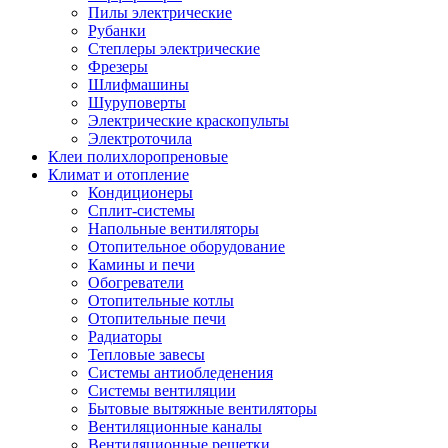
Пилы электрические
Рубанки
Степлеры электрические
Фрезеры
Шлифмашины
Шуруповерты
Электрические краскопульты
Электроточила
Клеи полихлоропреновые
Климат и отопление
Кондиционеры
Сплит-системы
Напольные вентиляторы
Отопительное оборудование
Камины и печи
Обогреватели
Отопительные котлы
Отопительные печи
Радиаторы
Тепловые завесы
Системы антиобледенения
Системы вентиляции
Бытовые вытяжные вентиляторы
Вентиляционные каналы
Вентиляционные решетки