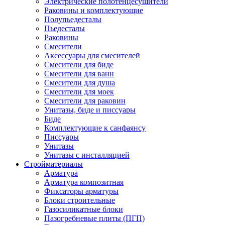
Электрические полотенцесушители
Раковины и комплектующие
Полупьедесталы
Пьедесталы
Раковины
Смесители
Аксессуары для смесителей
Смесители для биде
Смесители для ванн
Смесители для душа
Смесители для моек
Смесители для раковин
Унитазы, биде и писсуары
Биде
Комплектующие к санфаянсу
Писсуары
Унитазы
Унитазы с инсталляцией
Стройматериалы
Арматура
Арматура композитная
Фиксаторы арматуры
Блоки строительные
Газосиликатные блоки
Пазогребневые плиты (ПГП)