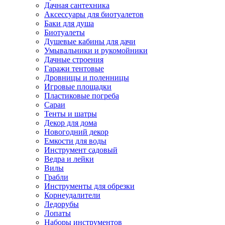
Дачная сантехника
Аксессуары для биотуалетов
Баки для душа
Биотуалеты
Душевые кабины для дачи
Умывальники и рукомойники
Дачные строения
Гаражи тентовые
Дровницы и поленницы
Игровые площадки
Пластиковые погреба
Сараи
Тенты и шатры
Декор для дома
Новогодний декор
Емкости для воды
Инструмент садовый
Ведра и лейки
Вилы
Грабли
Инструменты для обрезки
Корнеудалители
Ледорубы
Лопаты
Наборы инструментов