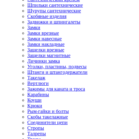
Шпильки сантехнические
Шурупы сантехнические
Скобяные изделия
Задвижки и шпингалеты
Замки
Замки врезные
Замки навесные
Замки накладные
Защелки врезные
Защелки магнитные
Личинки замка
Уголки, пластины, подвесы
Штанги и штангодержатели
Такелаж
Вертлюги
Зажимы для каната и троса
Карабины
Коуши
Крюки
Рым-гайки и болты
Скобы такелажные
Соединители цепи
Стропы
Талрепы