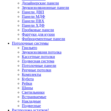
Дизайнерские панели
Звукоизоляционные панели
Панели ДВП
Панели МДФ
Панели ПВХ
Панели ХДФ
Пробковые панели
Фартуки для кухни
Фиброцементные панели
Потолочные системы
Грильято
Звукоизоляция потолка
Кассетные потолки
Подвесная система
Потолочные панели
Реечные потолки
Комплекты
Кубота
Рейки
Шины
Светильники
Встраиваемые
Накладные
Подвесные
Распродажа остатков!