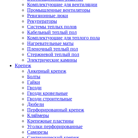
Комплектующие для вентиляции
Промышленные вентиляторы
Ревизионные люки
Рекуператоры
Системы теплых полов
Кабельный теплый пол
Комплектующие для теплого пола
Нагревательные маты
Пленочный теплый пол
Стержневой теплый пол
Электрические камины
Крепеж
Анкерный крепеж
Болты
Гайки
Гвозди
Гвозди кровельные
Гвозди строительные
Дюбели
Перфорированный крепеж
Кляймеры
Крепежные пластины
Уголки перфорированные
Саморезы
Сантехнический крепеж