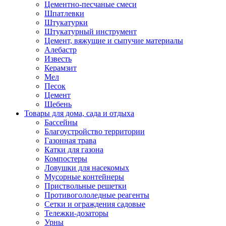
Цементно-песчаные смеси
Шпатлевки
Штукатурки
Штукатурный инструмент
Цемент, вяжущие и сыпучие материалы
Алебастр
Известь
Керамзит
Мел
Песок
Цемент
Щебень
Товары для дома, сада и отдыха
Бассейны
Благоустройство территории
Газонная трава
Катки для газона
Компостеры
Ловушки для насекомых
Мусорные контейнеры
Приствольные решетки
Противогололедные реагенты
Сетки и ограждения садовые
Тележки-дозаторы
Урны