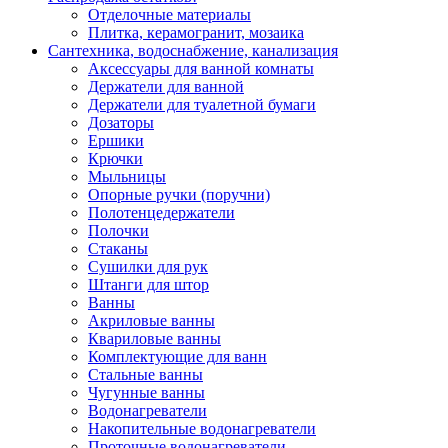
Отделочные материалы
Плитка, керамогранит, мозаика
Сантехника, водоснабжение, канализация
Аксессуары для ванной комнаты
Держатели для ванной
Держатели для туалетной бумаги
Дозаторы
Ершики
Крючки
Мыльницы
Опорные ручки (поручни)
Полотенцедержатели
Полочки
Стаканы
Сушилки для рук
Штанги для штор
Ванны
Акриловые ванны
Квариловые ванны
Комплектующие для ванн
Стальные ванны
Чугунные ванны
Водонагреватели
Накопительные водонагреватели
Проточные водонагреватели