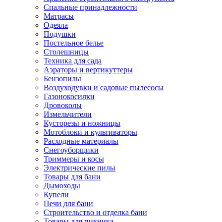
Спальные принадлежности
Матрасы
Одеяла
Подушки
Постельное белье
Столешницы
Техника для сада
Аэраторы и вертикуттеры
Бензопилы
Воздуходувки и садовые пылесосы
Газонокосилки
Дровоколы
Измельчители
Кусторезы и ножницы
Мотоблоки и культиваторы
Расходные материалы
Снегоуборщики
Триммеры и косы
Электрические пилы
Товары для бани
Дымоходы
Купели
Печи для бани
Строительство и отделка бани
Товары для пикника