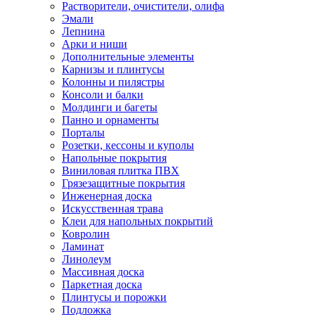
Растворители, очистители, олифа
Эмали
Лепнина
Арки и ниши
Дополнительные элементы
Карнизы и плинтусы
Колонны и пилястры
Консоли и балки
Молдинги и багеты
Панно и орнаменты
Порталы
Розетки, кессоны и куполы
Напольные покрытия
Виниловая плитка ПВХ
Грязезащитные покрытия
Инженерная доска
Искусственная трава
Клеи для напольных покрытий
Ковролин
Ламинат
Линолеум
Массивная доска
Паркетная доска
Плинтусы и порожки
Подложка