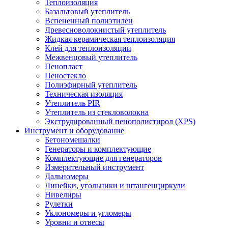
Теплоизоляция
Базальтовый утеплитель
Вспененный полиэтилен
Древесноволокнистый утеплитель
Жидкая керамическая теплоизоляция
Клей для теплоизоляции
Межвенцовый утеплитель
Пенопласт
Пеностекло
Полиэфирный утеплитель
Техническая изоляция
Утеплитель PIR
Утеплитель из стекловолокна
Экструдированный пенополистирол (XPS)
Инструмент и оборудование
Бетономешалки
Генераторы и комплектующие
Комплектующие для генераторов
Измерительный инструмент
Дальномеры
Линейки, угольники и штангенциркули
Нивелиры
Рулетки
Уклономеры и угломеры
Уровни и отвесы