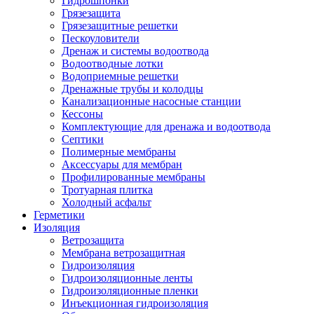
Гидрошпонки
Грязезащита
Грязезащитные решетки
Пескоуловители
Дренаж и системы водоотвода
Водоотводные лотки
Водоприемные решетки
Дренажные трубы и колодцы
Канализационные насосные станции
Кессоны
Комплектующие для дренажа и водоотвода
Септики
Полимерные мембраны
Аксессуары для мембран
Профилированные мембраны
Тротуарная плитка
Холодный асфальт
Герметики
Изоляция
Ветрозащита
Мембрана ветрозащитная
Гидроизоляция
Гидроизоляционные ленты
Гидроизоляционные пленки
Инъекционная гидроизоляция