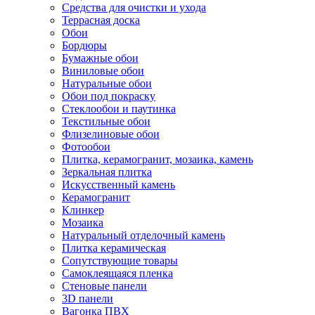
Средства для очистки и ухода
Террасная доска
Обои
Бордюры
Бумажные обои
Виниловые обои
Натуральные обои
Обои под покраску
Стеклообои и паутинка
Текстильные обои
Флизелиновые обои
Фотообои
Плитка, керамогранит, мозаика, камень
Зеркальная плитка
Искусственный камень
Керамогранит
Клинкер
Мозаика
Натуральный отделочный камень
Плитка керамическая
Сопутствующие товары
Самоклеящаяся пленка
Стеновые панели
3D панели
Вагонка ПВХ