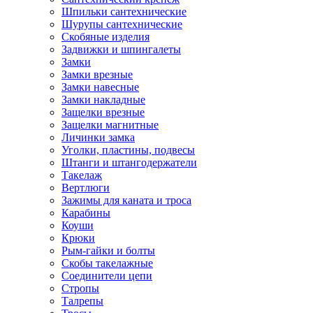
Шпильки сантехнические
Шурупы сантехнические
Скобяные изделия
Задвижки и шпингалеты
Замки
Замки врезные
Замки навесные
Замки накладные
Защелки врезные
Защелки магнитные
Личинки замка
Уголки, пластины, подвесы
Штанги и штангодержатели
Такелаж
Вертлюги
Зажимы для каната и троса
Карабины
Коуши
Крюки
Рым-гайки и болты
Скобы такелажные
Соединители цепи
Стропы
Талрепы