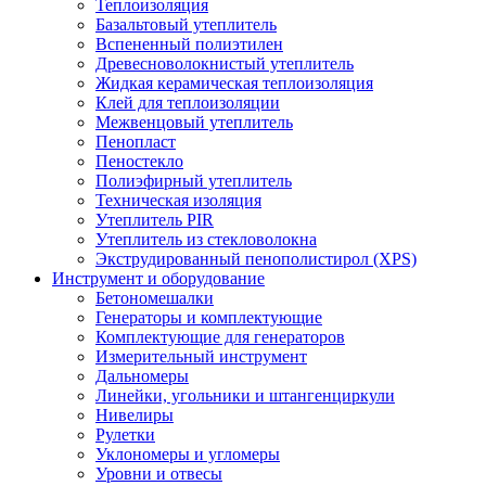
Теплоизоляция
Базальтовый утеплитель
Вспененный полиэтилен
Древесноволокнистый утеплитель
Жидкая керамическая теплоизоляция
Клей для теплоизоляции
Межвенцовый утеплитель
Пенопласт
Пеностекло
Полиэфирный утеплитель
Техническая изоляция
Утеплитель PIR
Утеплитель из стекловолокна
Экструдированный пенополистирол (XPS)
Инструмент и оборудование
Бетономешалки
Генераторы и комплектующие
Комплектующие для генераторов
Измерительный инструмент
Дальномеры
Линейки, угольники и штангенциркули
Нивелиры
Рулетки
Уклономеры и угломеры
Уровни и отвесы