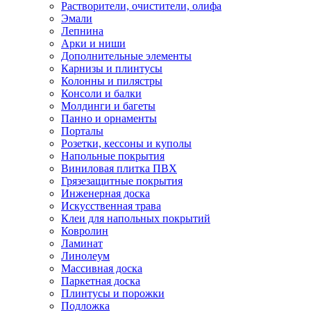
Растворители, очистители, олифа
Эмали
Лепнина
Арки и ниши
Дополнительные элементы
Карнизы и плинтусы
Колонны и пилястры
Консоли и балки
Молдинги и багеты
Панно и орнаменты
Порталы
Розетки, кессоны и куполы
Напольные покрытия
Виниловая плитка ПВХ
Грязезащитные покрытия
Инженерная доска
Искусственная трава
Клеи для напольных покрытий
Ковролин
Ламинат
Линолеум
Массивная доска
Паркетная доска
Плинтусы и порожки
Подложка