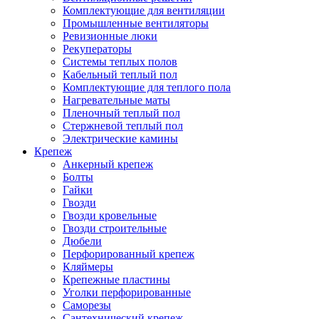
Комплектующие для вентиляции
Промышленные вентиляторы
Ревизионные люки
Рекуператоры
Системы теплых полов
Кабельный теплый пол
Комплектующие для теплого пола
Нагревательные маты
Пленочный теплый пол
Стержневой теплый пол
Электрические камины
Крепеж
Анкерный крепеж
Болты
Гайки
Гвозди
Гвозди кровельные
Гвозди строительные
Дюбели
Перфорированный крепеж
Кляймеры
Крепежные пластины
Уголки перфорированные
Саморезы
Сантехнический крепеж