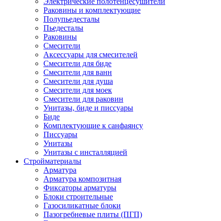
Электрические полотенцесушители
Раковины и комплектующие
Полупьедесталы
Пьедесталы
Раковины
Смесители
Аксессуары для смесителей
Смесители для биде
Смесители для ванн
Смесители для душа
Смесители для моек
Смесители для раковин
Унитазы, биде и писсуары
Биде
Комплектующие к санфаянсу
Писсуары
Унитазы
Унитазы с инсталляцией
Стройматериалы
Арматура
Арматура композитная
Фиксаторы арматуры
Блоки строительные
Газосиликатные блоки
Пазогребневые плиты (ПГП)