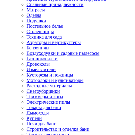
Спальные принадлежности
Матрасы
Одеяла
Подушки
Постельное белье
Столешницы
Техника для сада
Аэраторы и вертикуттеры
Бензопилы
Воздуходувки и садовые пылесосы
Газонокосилки
Дровоколы
Измельчители
Кусторезы и ножницы
Мотоблоки и культиваторы
Расходные материалы
Снегоуборщики
Триммеры и косы
Электрические пилы
Товары для бани
Дымоходы
Купели
Печи для бани
Строительство и отделка бани
Товары для пикника