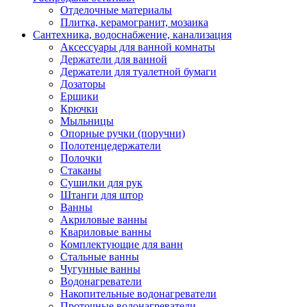
Отделочные материалы
Плитка, керамогранит, мозаика
Сантехника, водоснабжение, канализация
Аксессуары для ванной комнаты
Держатели для ванной
Держатели для туалетной бумаги
Дозаторы
Ершики
Крючки
Мыльницы
Опорные ручки (поручни)
Полотенцедержатели
Полочки
Стаканы
Сушилки для рук
Штанги для штор
Ванны
Акриловые ванны
Квариловые ванны
Комплектующие для ванн
Стальные ванны
Чугунные ванны
Водонагреватели
Накопительные водонагреватели
Проточные водонагреватели