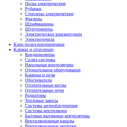
Пилы электрические
Рубанки
Степлеры электрические
Фрезеры
Шлифмашины
Шуруповерты
Электрические краскопульты
Электроточила
Клеи полихлоропреновые
Климат и отопление
Кондиционеры
Сплит-системы
Напольные вентиляторы
Отопительное оборудование
Камины и печи
Обогреватели
Отопительные котлы
Отопительные печи
Радиаторы
Тепловые завесы
Системы антиобледенения
Системы вентиляции
Бытовые вытяжные вентиляторы
Вентиляционные каналы
Вентиляционные решетки