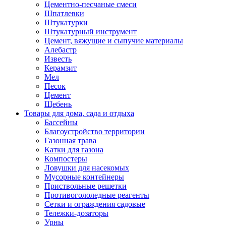
Цементно-песчаные смеси
Шпатлевки
Штукатурки
Штукатурный инструмент
Цемент, вяжущие и сыпучие материалы
Алебастр
Известь
Керамзит
Мел
Песок
Цемент
Щебень
Товары для дома, сада и отдыха
Бассейны
Благоустройство территории
Газонная трава
Катки для газона
Компостеры
Ловушки для насекомых
Мусорные контейнеры
Приствольные решетки
Противогололедные реагенты
Сетки и ограждения садовые
Тележки-дозаторы
Урны