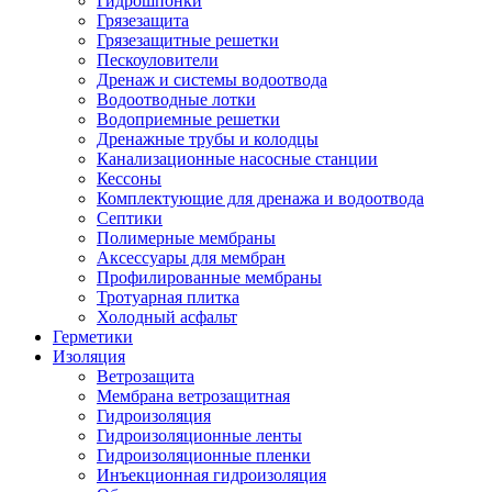
Гидрошпонки
Грязезащита
Грязезащитные решетки
Пескоуловители
Дренаж и системы водоотвода
Водоотводные лотки
Водоприемные решетки
Дренажные трубы и колодцы
Канализационные насосные станции
Кессоны
Комплектующие для дренажа и водоотвода
Септики
Полимерные мембраны
Аксессуары для мембран
Профилированные мембраны
Тротуарная плитка
Холодный асфальт
Герметики
Изоляция
Ветрозащита
Мембрана ветрозащитная
Гидроизоляция
Гидроизоляционные ленты
Гидроизоляционные пленки
Инъекционная гидроизоляция