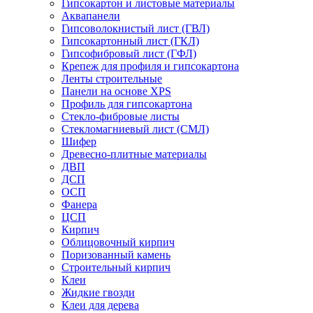
Гипсокартон и листовые материалы
Аквапанели
Гипсоволокнистый лист (ГВЛ)
Гипсокартонный лист (ГКЛ)
Гипсофибровый лист (ГФЛ)
Крепеж для профиля и гипсокартона
Ленты строительные
Панели на основе XPS
Профиль для гипсокартона
Стекло-фибровые листы
Стекломагниевый лист (СМЛ)
Шифер
Древесно-плитные материалы
ДВП
ДСП
ОСП
Фанера
ЦСП
Кирпич
Облицовочный кирпич
Поризованный камень
Строительный кирпич
Клеи
Жидкие гвозди
Клеи для дерева