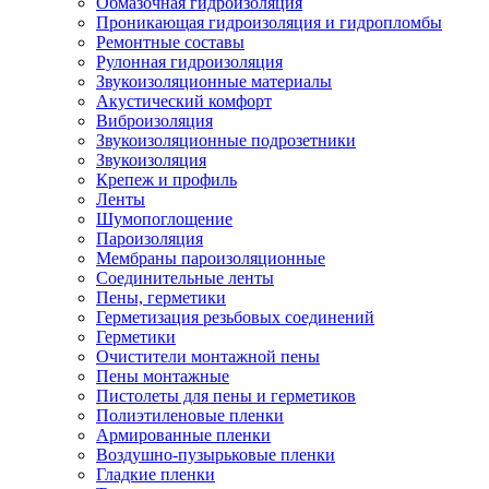
Обмазочная гидроизоляция
Проникающая гидроизоляция и гидропломбы
Ремонтные составы
Рулонная гидроизоляция
Звукоизоляционные материалы
Акустический комфорт
Виброизоляция
Звукоизоляционные подрозетники
Звукоизоляция
Крепеж и профиль
Ленты
Шумопоглощение
Пароизоляция
Мембраны пароизоляционные
Соединительные ленты
Пены, герметики
Герметизация резьбовых соединений
Герметики
Очистители монтажной пены
Пены монтажные
Пистолеты для пены и герметиков
Полиэтиленовые пленки
Армированные пленки
Воздушно-пузырьковые пленки
Гладкие пленки