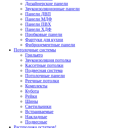
Дизайнерские панели
Звукоизоляционные панели
Панели ДВП
Панели МДФ
Панели ПВХ
Панели ХДФ
Пробковые панели
Фартуки для кухни
Фиброцементные панели
Потолочные системы
Грильято
Звукоизоляция потолка
Кассетные потолки
Подвесная система
Потолочные панели
Реечные потолки
Комплекты
Кубота
Рейки
Шины
Светильники
Встраиваемые
Накладные
Подвесные
Распродажа остатков!