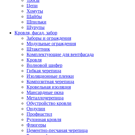
Тросы
Цепи
Хомуты
Шайбы
Шпильки
Шурупы
Кровля, фасад, забор
Заборы и ограждения
Модульные ограждения
Штакетник
Комплектующие для вентфасада
Кровля
Волновой шифер
Гибкая черепица
Изоляционные пленки
Композитная черепица
Кровельная изоляция
Мансардные окна
Металлочерепица
Обустройство кровли
Ондулин
Профнастил
Рулонная кровля
Флюгеры
Цементно-песчаная черепица