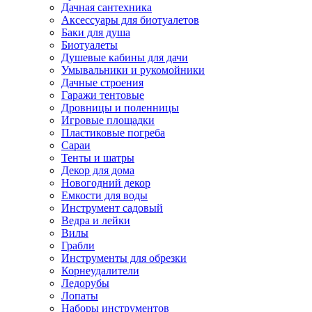
Дачная сантехника
Аксессуары для биотуалетов
Баки для душа
Биотуалеты
Душевые кабины для дачи
Умывальники и рукомойники
Дачные строения
Гаражи тентовые
Дровницы и поленницы
Игровые площадки
Пластиковые погреба
Сараи
Тенты и шатры
Декор для дома
Новогодний декор
Емкости для воды
Инструмент садовый
Ведра и лейки
Вилы
Грабли
Инструменты для обрезки
Корнеудалители
Ледорубы
Лопаты
Наборы инструментов