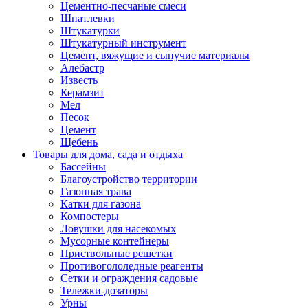
Цементно-песчаные смеси
Шпатлевки
Штукатурки
Штукатурный инструмент
Цемент, вяжущие и сыпучие материалы
Алебастр
Известь
Керамзит
Мел
Песок
Цемент
Щебень
Товары для дома, сада и отдыха
Бассейны
Благоустройство территории
Газонная трава
Катки для газона
Компостеры
Ловушки для насекомых
Мусорные контейнеры
Приствольные решетки
Противогололедные реагенты
Сетки и ограждения садовые
Тележки-дозаторы
Урны