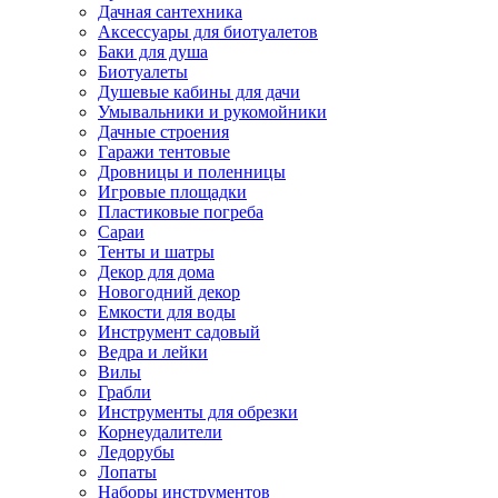
Дачная сантехника
Аксессуары для биотуалетов
Баки для душа
Биотуалеты
Душевые кабины для дачи
Умывальники и рукомойники
Дачные строения
Гаражи тентовые
Дровницы и поленницы
Игровые площадки
Пластиковые погреба
Сараи
Тенты и шатры
Декор для дома
Новогодний декор
Емкости для воды
Инструмент садовый
Ведра и лейки
Вилы
Грабли
Инструменты для обрезки
Корнеудалители
Ледорубы
Лопаты
Наборы инструментов