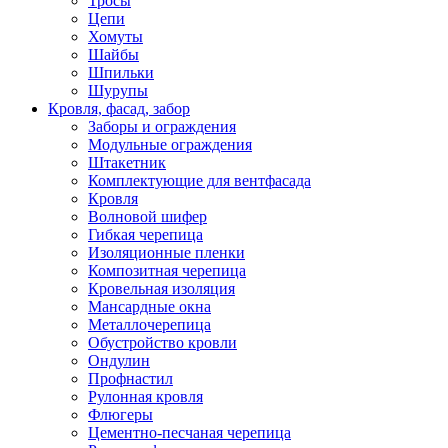
Тросы
Цепи
Хомуты
Шайбы
Шпильки
Шурупы
Кровля, фасад, забор
Заборы и ограждения
Модульные ограждения
Штакетник
Комплектующие для вентфасада
Кровля
Волновой шифер
Гибкая черепица
Изоляционные пленки
Композитная черепица
Кровельная изоляция
Мансардные окна
Металлочерепица
Обустройство кровли
Ондулин
Профнастил
Рулонная кровля
Флюгеры
Цементно-песчаная черепица