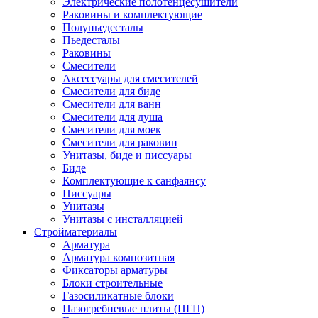
Электрические полотенцесушители
Раковины и комплектующие
Полупьедесталы
Пьедесталы
Раковины
Смесители
Аксессуары для смесителей
Смесители для биде
Смесители для ванн
Смесители для душа
Смесители для моек
Смесители для раковин
Унитазы, биде и писсуары
Биде
Комплектующие к санфаянсу
Писсуары
Унитазы
Унитазы с инсталляцией
Стройматериалы
Арматура
Арматура композитная
Фиксаторы арматуры
Блоки строительные
Газосиликатные блоки
Пазогребневые плиты (ПГП)