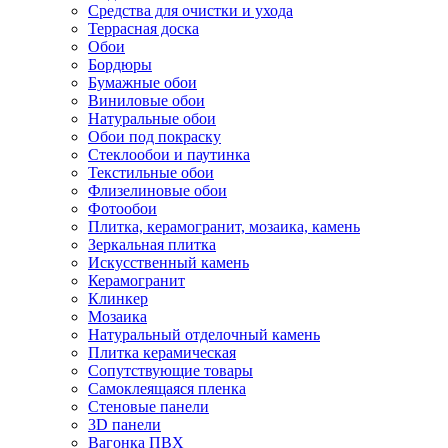
Средства для очистки и ухода
Террасная доска
Обои
Бордюры
Бумажные обои
Виниловые обои
Натуральные обои
Обои под покраску
Стеклообои и паутинка
Текстильные обои
Флизелиновые обои
Фотообои
Плитка, керамогранит, мозаика, камень
Зеркальная плитка
Искусственный камень
Керамогранит
Клинкер
Мозаика
Натуральный отделочный камень
Плитка керамическая
Сопутствующие товары
Самоклеящаяся пленка
Стеновые панели
3D панели
Вагонка ПВХ