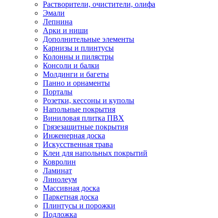
Растворители, очистители, олифа
Эмали
Лепнина
Арки и ниши
Дополнительные элементы
Карнизы и плинтусы
Колонны и пилястры
Консоли и балки
Молдинги и багеты
Панно и орнаменты
Порталы
Розетки, кессоны и куполы
Напольные покрытия
Виниловая плитка ПВХ
Грязезащитные покрытия
Инженерная доска
Искусственная трава
Клеи для напольных покрытий
Ковролин
Ламинат
Линолеум
Массивная доска
Паркетная доска
Плинтусы и порожки
Подложка