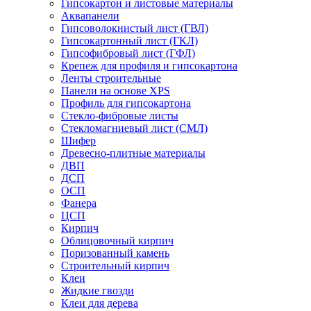
Гипсокартон и листовые материалы
Аквапанели
Гипсоволокнистый лист (ГВЛ)
Гипсокартонный лист (ГКЛ)
Гипсофибровый лист (ГФЛ)
Крепеж для профиля и гипсокартона
Ленты строительные
Панели на основе XPS
Профиль для гипсокартона
Стекло-фибровые листы
Стекломагниевый лист (СМЛ)
Шифер
Древесно-плитные материалы
ДВП
ДСП
ОСП
Фанера
ЦСП
Кирпич
Облицовочный кирпич
Поризованный камень
Строительный кирпич
Клеи
Жидкие гвозди
Клеи для дерева