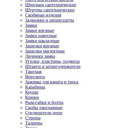
Шпильки сантехнические
Шурупы сантехнические
Скобяные изделия
Задвижки и шпингалеты
Замки
Замки врезные
Замки навесные
Замки накладные
Защелки врезные
Защелки магнитные
Личинки замка
Уголки, пластины, подвесы
Штанги и штангодержатели
Такелаж
Вертлюги
Зажимы для каната и троса
Карабины
Коуши
Крюки
Рым-гайки и болты
Скобы такелажные
Соединители цепи
Стропы
Талрепы