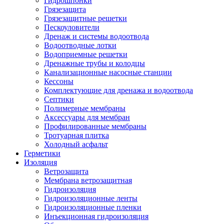
Гидрошпонки
Грязезащита
Грязезащитные решетки
Пескоуловители
Дренаж и системы водоотвода
Водоотводные лотки
Водоприемные решетки
Дренажные трубы и колодцы
Канализационные насосные станции
Кессоны
Комплектующие для дренажа и водоотвода
Септики
Полимерные мембраны
Аксессуары для мембран
Профилированные мембраны
Тротуарная плитка
Холодный асфальт
Герметики
Изоляция
Ветрозащита
Мембрана ветрозащитная
Гидроизоляция
Гидроизоляционные ленты
Гидроизоляционные пленки
Инъекционная гидроизоляция