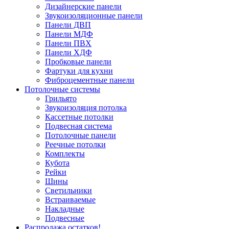
Дизайнерские панели
Звукоизоляционные панели
Панели ДВП
Панели МДФ
Панели ПВХ
Панели ХДФ
Пробковые панели
Фартуки для кухни
Фиброцементные панели
Потолочные системы
Грильято
Звукоизоляция потолка
Кассетные потолки
Подвесная система
Потолочные панели
Реечные потолки
Комплекты
Кубота
Рейки
Шины
Светильники
Встраиваемые
Накладные
Подвесные
Распродажа остатков!