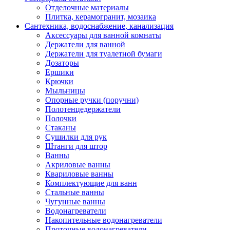
Отделочные материалы
Плитка, керамогранит, мозаика
Сантехника, водоснабжение, канализация
Аксессуары для ванной комнаты
Держатели для ванной
Держатели для туалетной бумаги
Дозаторы
Ершики
Крючки
Мыльницы
Опорные ручки (поручни)
Полотенцедержатели
Полочки
Стаканы
Сушилки для рук
Штанги для штор
Ванны
Акриловые ванны
Квариловые ванны
Комплектующие для ванн
Стальные ванны
Чугунные ванны
Водонагреватели
Накопительные водонагреватели
Проточные водонагреватели