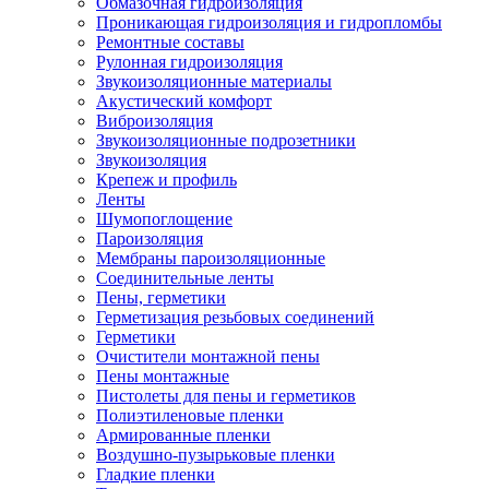
Обмазочная гидроизоляция
Проникающая гидроизоляция и гидропломбы
Ремонтные составы
Рулонная гидроизоляция
Звукоизоляционные материалы
Акустический комфорт
Виброизоляция
Звукоизоляционные подрозетники
Звукоизоляция
Крепеж и профиль
Ленты
Шумопоглощение
Пароизоляция
Мембраны пароизоляционные
Соединительные ленты
Пены, герметики
Герметизация резьбовых соединений
Герметики
Очистители монтажной пены
Пены монтажные
Пистолеты для пены и герметиков
Полиэтиленовые пленки
Армированные пленки
Воздушно-пузырьковые пленки
Гладкие пленки