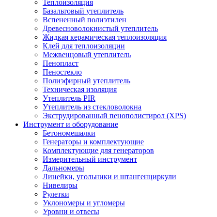
Теплоизоляция
Базальтовый утеплитель
Вспененный полиэтилен
Древесноволокнистый утеплитель
Жидкая керамическая теплоизоляция
Клей для теплоизоляции
Межвенцовый утеплитель
Пенопласт
Пеностекло
Полиэфирный утеплитель
Техническая изоляция
Утеплитель PIR
Утеплитель из стекловолокна
Экструдированный пенополистирол (XPS)
Инструмент и оборудование
Бетономешалки
Генераторы и комплектующие
Комплектующие для генераторов
Измерительный инструмент
Дальномеры
Линейки, угольники и штангенциркули
Нивелиры
Рулетки
Уклономеры и угломеры
Уровни и отвесы