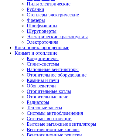
Пилы электрические
Рубанки
Степлеры электрические
Фрезеры
Шлифмашины
Шуруповерты
Электрические краскопульты
Электроточила
Клеи полихлоропреновые
Климат и отопление
Кондиционеры
Сплит-системы
Напольные вентиляторы
Отопительное оборудование
Камины и печи
Обогреватели
Отопительные котлы
Отопительные печи
Радиаторы
Тепловые завесы
Системы антиобледенения
Системы вентиляции
Бытовые вытяжные вентиляторы
Вентиляционные каналы
Вентиляционные решетки