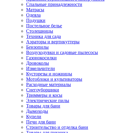
Спальные принадлежности
Матрасы
Одеяла
Подушки
Постельное белье
Столешницы
Техника для сада
Аэраторы и вертикуттеры
Бензопилы
Воздуходувки и садовые пылесосы
Газонокосилки
Дровоколы
Измельчители
Кусторезы и ножницы
Мотоблоки и культиваторы
Расходные материалы
Снегоуборщики
Триммеры и косы
Электрические пилы
Товары для бани
Дымоходы
Купели
Печи для бани
Строительство и отделка бани
Товары для пикника