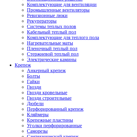
Комплектующие для вентиляции
Промышленные вентиляторы
Ревизионные люки
Рекуператоры
Системы теплых полов
Кабельный теплый пол
Комплектующие для теплого пола
Нагревательные маты
Пленочный теплый пол
Стержневой теплый пол
Электрические камины
Крепеж
Анкерный крепеж
Болты
Гайки
Гвозди
Гвозди кровельные
Гвозди строительные
Дюбели
Перфорированный крепеж
Кляймеры
Крепежные пластины
Уголки перфорированные
Саморезы
Сантехнический крепеж