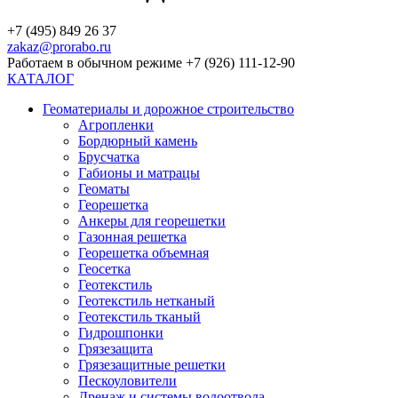
+7 (495) 849 26 37
zakaz@prorabo.ru
Работаем в обычном режиме +7 (926) 111-12-90
КАТАЛОГ
Геоматериалы и дорожное строительство
Агропленки
Бордюрный камень
Брусчатка
Габионы и матрацы
Геоматы
Георешетка
Анкеры для георешетки
Газонная решетка
Георешетка объемная
Геосетка
Геотекстиль
Геотекстиль нетканый
Геотекстиль тканый
Гидрошпонки
Грязезащита
Грязезащитные решетки
Пескоуловители
Дренаж и системы водоотвода