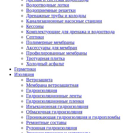
Водоотводные лотки
Водоприемные решетки
Дренажные трубы и колодцы
Канализационные насосные станции
Кессоны
Комплектующие для дренажа и водоотвода
Септики
Полимерные мембраны
Аксессуары для мембран
Профилированные мембраны
Тротуарная плитка
Холодный асфальт
Герметики
Изоляция
Ветрозащита
Мембрана ветрозащитная
Гидроизоляция
Гидроизоляционные ленты
Гидроизоляционные пленки
Инъекционная гидроизоляция
Обмазочная гидроизоляция
Проникающая гидроизоляция и гидропломбы
Ремонтные составы
Рулонная гидроизоляция