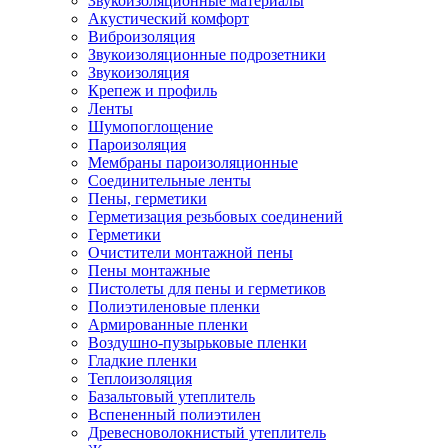
Звукоизоляционные материалы
Акустический комфорт
Виброизоляция
Звукоизоляционные подрозетники
Звукоизоляция
Крепеж и профиль
Ленты
Шумопоглощение
Пароизоляция
Мембраны пароизоляционные
Соединительные ленты
Пены, герметики
Герметизация резьбовых соединений
Герметики
Очистители монтажной пены
Пены монтажные
Пистолеты для пены и герметиков
Полиэтиленовые пленки
Армированные пленки
Воздушно-пузырьковые пленки
Гладкие пленки
Теплоизоляция
Базальтовый утеплитель
Вспененный полиэтилен
Древесноволокнистый утеплитель