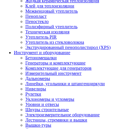
Жидкая керамическая теплоизоляция
Клей для теплоизоляции
Межвенцовый утеплитель
Пенопласт
Пеностекло
Полиэфирный утеплитель
Техническая изоляция
Утеплитель PIR
Утеплитель из стекловолокна
Экструдированный пенополистирол (XPS)
Инструмент и оборудование
Бетономешалки
Генераторы и комплектующие
Комплектующие для генераторов
Измерительный инструмент
Дальномеры
Линейки, угольники и штангенциркули
Нивелиры
Рулетки
Уклономеры и угломеры
Уровни и отвесы
Шнуры строительные
Электроизмерительное оборудование
Лестницы, стремянки и вышки
Вышки-туры