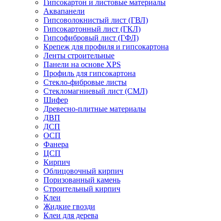
Гипсокартон и листовые материалы
Аквапанели
Гипсоволокнистый лист (ГВЛ)
Гипсокартонный лист (ГКЛ)
Гипсофибровый лист (ГФЛ)
Крепеж для профиля и гипсокартона
Ленты строительные
Панели на основе XPS
Профиль для гипсокартона
Стекло-фибровые листы
Стекломагниевый лист (СМЛ)
Шифер
Древесно-плитные материалы
ДВП
ДСП
ОСП
Фанера
ЦСП
Кирпич
Облицовочный кирпич
Поризованный камень
Строительный кирпич
Клеи
Жидкие гвозди
Клеи для дерева