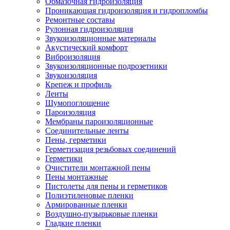
Обмазочная гидроизоляция
Проникающая гидроизоляция и гидропломбы
Ремонтные составы
Рулонная гидроизоляция
Звукоизоляционные материалы
Акустический комфорт
Виброизоляция
Звукоизоляционные подрозетники
Звукоизоляция
Крепеж и профиль
Ленты
Шумопоглощение
Пароизоляция
Мембраны пароизоляционные
Соединительные ленты
Пены, герметики
Герметизация резьбовых соединений
Герметики
Очистители монтажной пены
Пены монтажные
Пистолеты для пены и герметиков
Полиэтиленовые пленки
Армированные пленки
Воздушно-пузырьковые пленки
Гладкие пленки