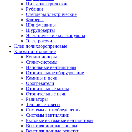
Пилы электрические
Рубанки
Степлеры электрические
Фрезеры
Шлифмашины
Шуруповерты
Электрические краскопульты
Электроточила
Клеи полихлоропреновые
Климат и отопление
Кондиционеры
Сплит-системы
Напольные вентиляторы
Отопительное оборудование
Камины и печи
Обогреватели
Отопительные котлы
Отопительные печи
Радиаторы
Тепловые завесы
Системы антиобледенения
Системы вентиляции
Бытовые вытяжные вентиляторы
Вентиляционные каналы
Вентиляционные решетки