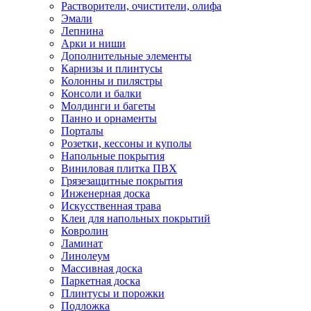
Растворители, очистители, олифа
Эмали
Лепнина
Арки и ниши
Дополнительные элементы
Карнизы и плинтусы
Колонны и пилястры
Консоли и балки
Молдинги и багеты
Панно и орнаменты
Порталы
Розетки, кессоны и куполы
Напольные покрытия
Виниловая плитка ПВХ
Грязезащитные покрытия
Инженерная доска
Искусственная трава
Клеи для напольных покрытий
Ковролин
Ламинат
Линолеум
Массивная доска
Паркетная доска
Плинтусы и порожки
Подложка