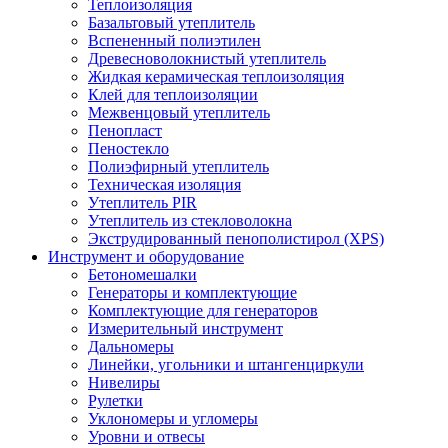
Теплоизоляция
Базальтовый утеплитель
Вспененный полиэтилен
Древесноволокнистый утеплитель
Жидкая керамическая теплоизоляция
Клей для теплоизоляции
Межвенцовый утеплитель
Пенопласт
Пеностекло
Полиэфирный утеплитель
Техническая изоляция
Утеплитель PIR
Утеплитель из стекловолокна
Экструдированный пенополистирол (XPS)
Инструмент и оборудование
Бетономешалки
Генераторы и комплектующие
Комплектующие для генераторов
Измерительный инструмент
Дальномеры
Линейки, угольники и штангенциркули
Нивелиры
Рулетки
Уклономеры и угломеры
Уровни и отвесы