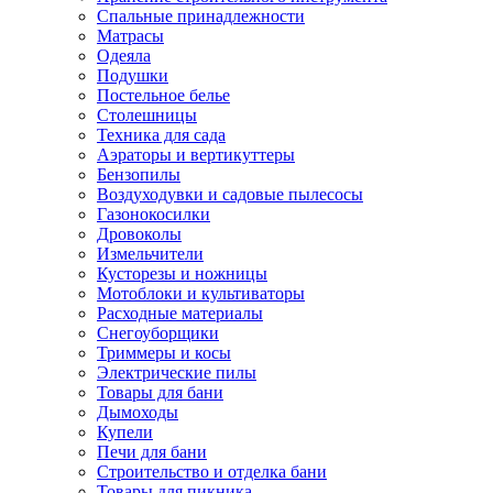
Спальные принадлежности
Матрасы
Одеяла
Подушки
Постельное белье
Столешницы
Техника для сада
Аэраторы и вертикуттеры
Бензопилы
Воздуходувки и садовые пылесосы
Газонокосилки
Дровоколы
Измельчители
Кусторезы и ножницы
Мотоблоки и культиваторы
Расходные материалы
Снегоуборщики
Триммеры и косы
Электрические пилы
Товары для бани
Дымоходы
Купели
Печи для бани
Строительство и отделка бани
Товары для пикника