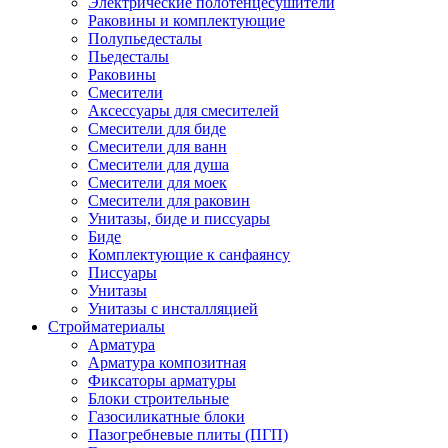
Электрические полотенцесушители
Раковины и комплектующие
Полупьедесталы
Пьедесталы
Раковины
Смесители
Аксессуары для смесителей
Смесители для биде
Смесители для ванн
Смесители для душа
Смесители для моек
Смесители для раковин
Унитазы, биде и писсуары
Биде
Комплектующие к санфаянсу
Писсуары
Унитазы
Унитазы с инсталляцией
Стройматериалы
Арматура
Арматура композитная
Фиксаторы арматуры
Блоки строительные
Газосиликатные блоки
Пазогребневые плиты (ПГП)