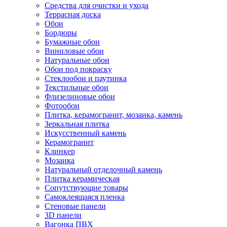
Средства для очистки и ухода
Террасная доска
Обои
Бордюры
Бумажные обои
Виниловые обои
Натуральные обои
Обои под покраску
Стеклообои и паутинка
Текстильные обои
Флизелиновые обои
Фотообои
Плитка, керамогранит, мозаика, камень
Зеркальная плитка
Искусственный камень
Керамогранит
Клинкер
Мозаика
Натуральный отделочный камень
Плитка керамическая
Сопутствующие товары
Самоклеящаяся пленка
Стеновые панели
3D панели
Вагонка ПВХ