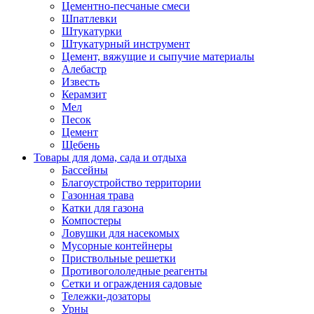
Цементно-песчаные смеси
Шпатлевки
Штукатурки
Штукатурный инструмент
Цемент, вяжущие и сыпучие материалы
Алебастр
Известь
Керамзит
Мел
Песок
Цемент
Щебень
Товары для дома, сада и отдыха
Бассейны
Благоустройство территории
Газонная трава
Катки для газона
Компостеры
Ловушки для насекомых
Мусорные контейнеры
Приствольные решетки
Противогололедные реагенты
Сетки и ограждения садовые
Тележки-дозаторы
Урны