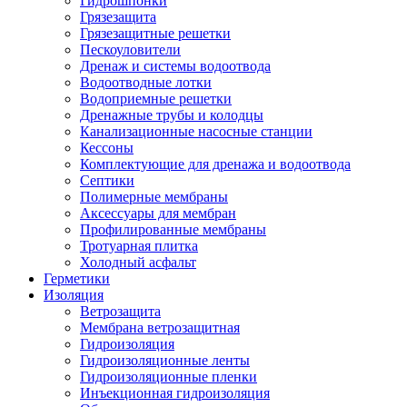
Гидрошпонки
Грязезащита
Грязезащитные решетки
Пескоуловители
Дренаж и системы водоотвода
Водоотводные лотки
Водоприемные решетки
Дренажные трубы и колодцы
Канализационные насосные станции
Кессоны
Комплектующие для дренажа и водоотвода
Септики
Полимерные мембраны
Аксессуары для мембран
Профилированные мембраны
Тротуарная плитка
Холодный асфальт
Герметики
Изоляция
Ветрозащита
Мембрана ветрозащитная
Гидроизоляция
Гидроизоляционные ленты
Гидроизоляционные пленки
Инъекционная гидроизоляция