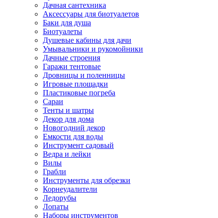
Дачная сантехника
Аксессуары для биотуалетов
Баки для душа
Биотуалеты
Душевые кабины для дачи
Умывальники и рукомойники
Дачные строения
Гаражи тентовые
Дровницы и поленницы
Игровые площадки
Пластиковые погреба
Сараи
Тенты и шатры
Декор для дома
Новогодний декор
Емкости для воды
Инструмент садовый
Ведра и лейки
Вилы
Грабли
Инструменты для обрезки
Корнеудалители
Ледорубы
Лопаты
Наборы инструментов