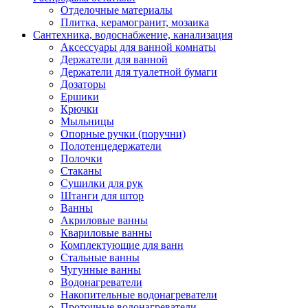
Отделочные материалы
Плитка, керамогранит, мозаика
Сантехника, водоснабжение, канализация
Аксессуары для ванной комнаты
Держатели для ванной
Держатели для туалетной бумаги
Дозаторы
Ершики
Крючки
Мыльницы
Опорные ручки (поручни)
Полотенцедержатели
Полочки
Стаканы
Сушилки для рук
Штанги для штор
Ванны
Акриловые ванны
Квариловые ванны
Комплектующие для ванн
Стальные ванны
Чугунные ванны
Водонагреватели
Накопительные водонагреватели
Проточные водонагреватели