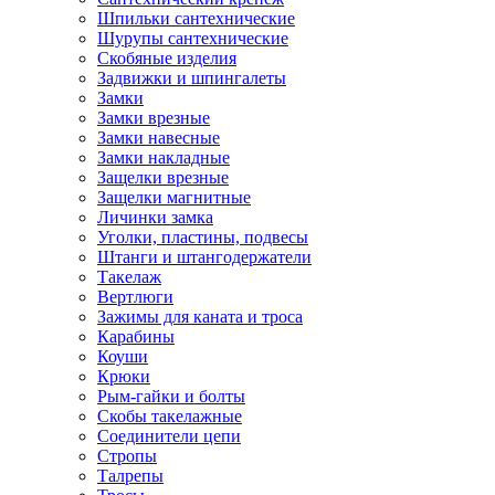
Шпильки сантехнические
Шурупы сантехнические
Скобяные изделия
Задвижки и шпингалеты
Замки
Замки врезные
Замки навесные
Замки накладные
Защелки врезные
Защелки магнитные
Личинки замка
Уголки, пластины, подвесы
Штанги и штангодержатели
Такелаж
Вертлюги
Зажимы для каната и троса
Карабины
Коуши
Крюки
Рым-гайки и болты
Скобы такелажные
Соединители цепи
Стропы
Талрепы