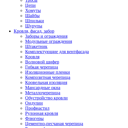
Тросы
Цепи
Хомуты
Шайбы
Шпильки
Шурупы
Кровля, фасад, забор
Заборы и ограждения
Модульные ограждения
Штакетник
Комплектующие для вентфасада
Кровля
Волновой шифер
Гибкая черепица
Изоляционные пленки
Композитная черепица
Кровельная изоляция
Мансардные окна
Металлочерепица
Обустройство кровли
Ондулин
Профнастил
Рулонная кровля
Флюгеры
Цементно-песчаная черепица