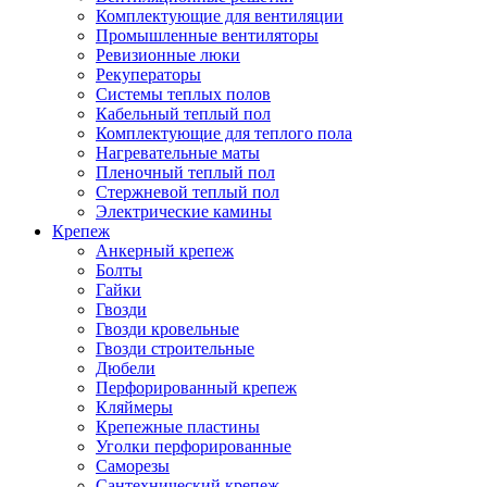
Комплектующие для вентиляции
Промышленные вентиляторы
Ревизионные люки
Рекуператоры
Системы теплых полов
Кабельный теплый пол
Комплектующие для теплого пола
Нагревательные маты
Пленочный теплый пол
Стержневой теплый пол
Электрические камины
Крепеж
Анкерный крепеж
Болты
Гайки
Гвозди
Гвозди кровельные
Гвозди строительные
Дюбели
Перфорированный крепеж
Кляймеры
Крепежные пластины
Уголки перфорированные
Саморезы
Сантехнический крепеж