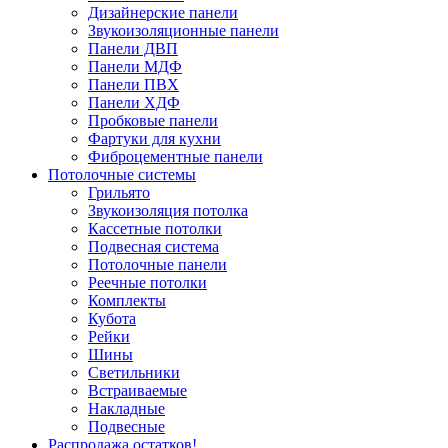
Дизайнерские панели
Звукоизоляционные панели
Панели ДВП
Панели МДФ
Панели ПВХ
Панели ХДФ
Пробковые панели
Фартуки для кухни
Фиброцементные панели
Потолочные системы
Грильято
Звукоизоляция потолка
Кассетные потолки
Подвесная система
Потолочные панели
Реечные потолки
Комплекты
Кубота
Рейки
Шины
Светильники
Встраиваемые
Накладные
Подвесные
Распродажа остатков!