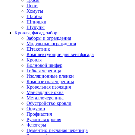
Тросы
Цепи
Хомуты
Шайбы
Шпильки
Шурупы
Кровля, фасад, забор
Заборы и ограждения
Модульные ограждения
Штакетник
Комплектующие для вентфасада
Кровля
Волновой шифер
Гибкая черепица
Изоляционные пленки
Композитная черепица
Кровельная изоляция
Мансардные окна
Металлочерепица
Обустройство кровли
Ондулин
Профнастил
Рулонная кровля
Флюгеры
Цементно-песчаная черепица