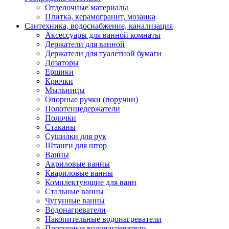
Отделочные материалы
Плитка, керамогранит, мозаика
Сантехника, водоснабжение, канализация
Аксессуары для ванной комнаты
Держатели для ванной
Держатели для туалетной бумаги
Дозаторы
Ершики
Крючки
Мыльницы
Опорные ручки (поручни)
Полотенцедержатели
Полочки
Стаканы
Сушилки для рук
Штанги для штор
Ванны
Акриловые ванны
Квариловые ванны
Комплектующие для ванн
Стальные ванны
Чугунные ванны
Водонагреватели
Накопительные водонагреватели
Проточные водонагреватели