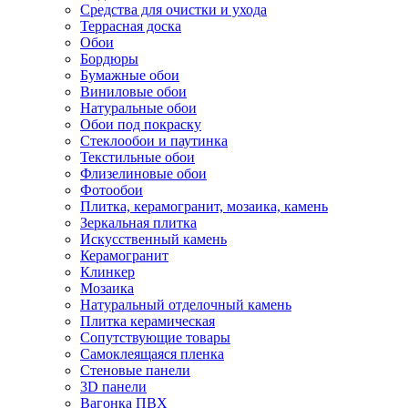
Средства для очистки и ухода
Террасная доска
Обои
Бордюры
Бумажные обои
Виниловые обои
Натуральные обои
Обои под покраску
Стеклообои и паутинка
Текстильные обои
Флизелиновые обои
Фотообои
Плитка, керамогранит, мозаика, камень
Зеркальная плитка
Искусственный камень
Керамогранит
Клинкер
Мозаика
Натуральный отделочный камень
Плитка керамическая
Сопутствующие товары
Самоклеящаяся пленка
Стеновые панели
3D панели
Вагонка ПВХ