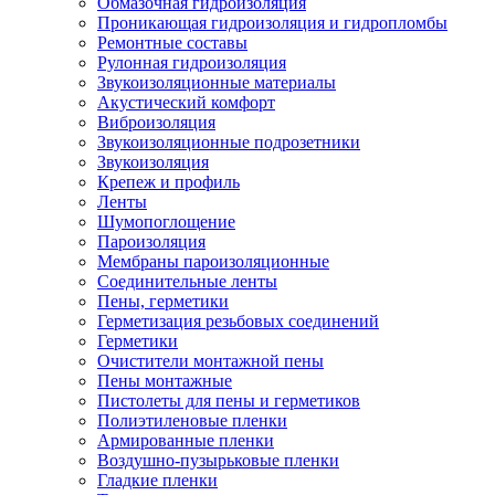
Обмазочная гидроизоляция
Проникающая гидроизоляция и гидропломбы
Ремонтные составы
Рулонная гидроизоляция
Звукоизоляционные материалы
Акустический комфорт
Виброизоляция
Звукоизоляционные подрозетники
Звукоизоляция
Крепеж и профиль
Ленты
Шумопоглощение
Пароизоляция
Мембраны пароизоляционные
Соединительные ленты
Пены, герметики
Герметизация резьбовых соединений
Герметики
Очистители монтажной пены
Пены монтажные
Пистолеты для пены и герметиков
Полиэтиленовые пленки
Армированные пленки
Воздушно-пузырьковые пленки
Гладкие пленки