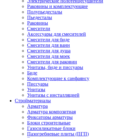
Электрические полотенцесушители
Раковины и комплектующие
Полупьедесталы
Пьедесталы
Раковины
Смесители
Аксессуары для смесителей
Смесители для биде
Смесители для ванн
Смесители для душа
Смесители для моек
Смесители для раковин
Унитазы, биде и писсуары
Биде
Комплектующие к санфаянсу
Писсуары
Унитазы
Унитазы с инсталляцией
Стройматериалы
Арматура
Арматура композитная
Фиксаторы арматуры
Блоки строительные
Газосиликатные блоки
Пазогребневые плиты (ПГП)