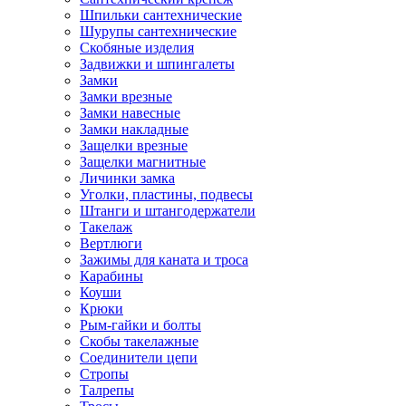
Шпильки сантехнические
Шурупы сантехнические
Скобяные изделия
Задвижки и шпингалеты
Замки
Замки врезные
Замки навесные
Замки накладные
Защелки врезные
Защелки магнитные
Личинки замка
Уголки, пластины, подвесы
Штанги и штангодержатели
Такелаж
Вертлюги
Зажимы для каната и троса
Карабины
Коуши
Крюки
Рым-гайки и болты
Скобы такелажные
Соединители цепи
Стропы
Талрепы