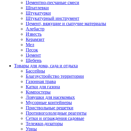
Цементно-песчаные смеси
Шпатлевки
Штукатурки
Штукатурный инструмент
Цемент, вяжущие и сыпучие материалы
Алебастр
Известь
Керамзит
Мел
Песок
Цемент
Щебень
Товары для дома, сада и отдыха
Бассейны
Благоустройство территории
Газонная трава
Катки для газона
Компостеры
Ловушки для насекомых
Мусорные контейнеры
Приствольные решетки
Противогололедные реагенты
Сетки и ограждения садовые
Тележки-дозаторы
Урны