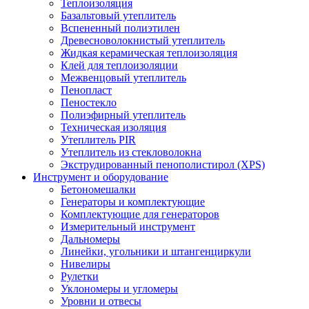
Теплоизоляция
Базальтовый утеплитель
Вспененный полиэтилен
Древесноволокнистый утеплитель
Жидкая керамическая теплоизоляция
Клей для теплоизоляции
Межвенцовый утеплитель
Пенопласт
Пеностекло
Полиэфирный утеплитель
Техническая изоляция
Утеплитель PIR
Утеплитель из стекловолокна
Экструдированный пенополистирол (XPS)
Инструмент и оборудование
Бетономешалки
Генераторы и комплектующие
Комплектующие для генераторов
Измерительный инструмент
Дальномеры
Линейки, угольники и штангенциркули
Нивелиры
Рулетки
Уклономеры и угломеры
Уровни и отвесы