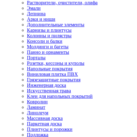
Растворители, очистители, олифа
Эмали
Лепнина
Арки и ниши
Дополнительные элементы
Карнизы и плинтусы
Колонны и пилястры
Консоли и балки
Молдинги и багеты
Панно и орнаменты
Порталы
Розетки, кессоны и куполы
Напольные покрытия
Виниловая плитка ПВХ
Грязезащитные покрытия
Инженерная доска
Искусственная трава
Клеи для напольных покрытий
Ковролин
Ламинат
Линолеум
Массивная доска
Паркетная доска
Плинтусы и порожки
Подложка