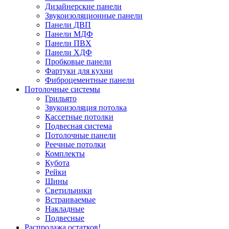
Дизайнерские панели
Звукоизоляционные панели
Панели ДВП
Панели МДФ
Панели ПВХ
Панели ХДФ
Пробковые панели
Фартуки для кухни
Фиброцементные панели
Потолочные системы
Грильято
Звукоизоляция потолка
Кассетные потолки
Подвесная система
Потолочные панели
Реечные потолки
Комплекты
Кубота
Рейки
Шины
Светильники
Встраиваемые
Накладные
Подвесные
Распродажа остатков!