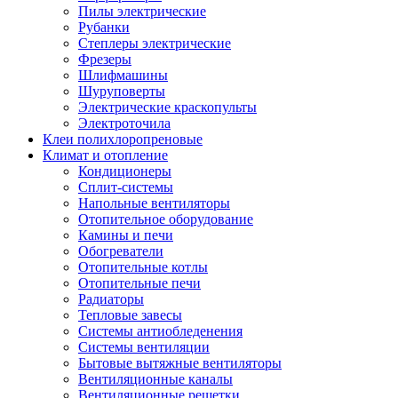
Пилы электрические
Рубанки
Степлеры электрические
Фрезеры
Шлифмашины
Шуруповерты
Электрические краскопульты
Электроточила
Клеи полихлоропреновые
Климат и отопление
Кондиционеры
Сплит-системы
Напольные вентиляторы
Отопительное оборудование
Камины и печи
Обогреватели
Отопительные котлы
Отопительные печи
Радиаторы
Тепловые завесы
Системы антиобледенения
Системы вентиляции
Бытовые вытяжные вентиляторы
Вентиляционные каналы
Вентиляционные решетки