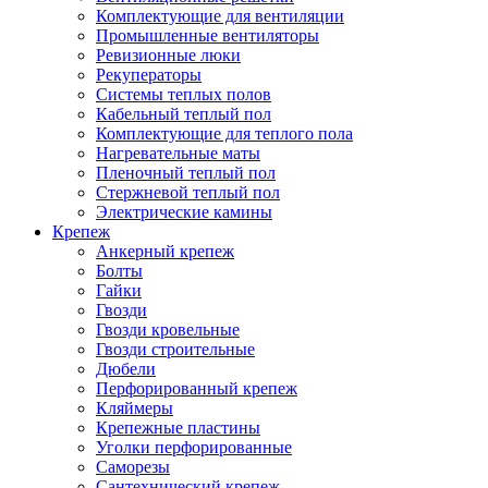
Комплектующие для вентиляции
Промышленные вентиляторы
Ревизионные люки
Рекуператоры
Системы теплых полов
Кабельный теплый пол
Комплектующие для теплого пола
Нагревательные маты
Пленочный теплый пол
Стержневой теплый пол
Электрические камины
Крепеж
Анкерный крепеж
Болты
Гайки
Гвозди
Гвозди кровельные
Гвозди строительные
Дюбели
Перфорированный крепеж
Кляймеры
Крепежные пластины
Уголки перфорированные
Саморезы
Сантехнический крепеж