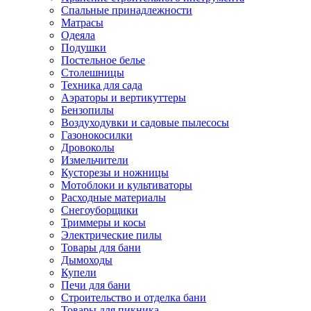
Спальные принадлежности
Матрасы
Одеяла
Подушки
Постельное белье
Столешницы
Техника для сада
Аэраторы и вертикуттеры
Бензопилы
Воздуходувки и садовые пылесосы
Газонокосилки
Дровоколы
Измельчители
Кусторезы и ножницы
Мотоблоки и культиваторы
Расходные материалы
Снегоуборщики
Триммеры и косы
Электрические пилы
Товары для бани
Дымоходы
Купели
Печи для бани
Строительство и отделка бани
Товары для пикника