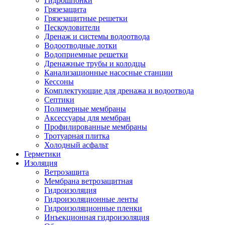
Гидрошпонки
Грязезащита
Грязезащитные решетки
Пескоуловители
Дренаж и системы водоотвода
Водоотводные лотки
Водоприемные решетки
Дренажные трубы и колодцы
Канализационные насосные станции
Кессоны
Комплектующие для дренажа и водоотвода
Септики
Полимерные мембраны
Аксессуары для мембран
Профилированные мембраны
Тротуарная плитка
Холодный асфальт
Герметики
Изоляция
Ветрозащита
Мембрана ветрозащитная
Гидроизоляция
Гидроизоляционные ленты
Гидроизоляционные пленки
Инъекционная гидроизоляция