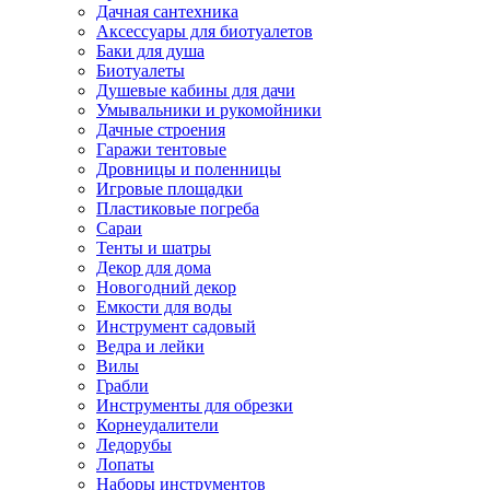
Дачная сантехника
Аксессуары для биотуалетов
Баки для душа
Биотуалеты
Душевые кабины для дачи
Умывальники и рукомойники
Дачные строения
Гаражи тентовые
Дровницы и поленницы
Игровые площадки
Пластиковые погреба
Сараи
Тенты и шатры
Декор для дома
Новогодний декор
Емкости для воды
Инструмент садовый
Ведра и лейки
Вилы
Грабли
Инструменты для обрезки
Корнеудалители
Ледорубы
Лопаты
Наборы инструментов