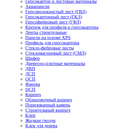
Гипсокартон и листовые материалы
Аквапанели
Гипсоволокнистый лист (ГВЛ)
Гипсокартонный лист (ГКЛ)
Гипсофибровый лист (ГФЛ)
Крепеж для профиля и гипсокартона
Ленты строительные
Панели на основе XPS
Профиль для гипсокартона
Стекло-фибровые листы
Стекломагниевый лист (СМЛ)
Шифер
Древесно-плитные материалы
ДВП
ДСП
ОСП
Фанера
ЦСП
Кирпич
Облицовочный кирпич
Поризованный камень
Строительный кирпич
Клеи
Жидкие гвозди
Клеи для дерева