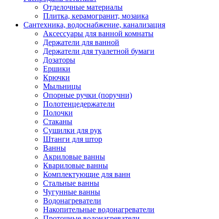
Отделочные материалы
Плитка, керамогранит, мозаика
Сантехника, водоснабжение, канализация
Аксессуары для ванной комнаты
Держатели для ванной
Держатели для туалетной бумаги
Дозаторы
Ершики
Крючки
Мыльницы
Опорные ручки (поручни)
Полотенцедержатели
Полочки
Стаканы
Сушилки для рук
Штанги для штор
Ванны
Акриловые ванны
Квариловые ванны
Комплектующие для ванн
Стальные ванны
Чугунные ванны
Водонагреватели
Накопительные водонагреватели
Проточные водонагреватели