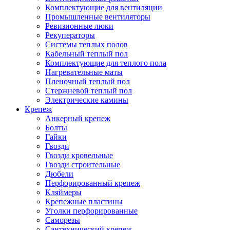
Комплектующие для вентиляции
Промышленные вентиляторы
Ревизионные люки
Рекуператоры
Системы теплых полов
Кабельный теплый пол
Комплектующие для теплого пола
Нагревательные маты
Пленочный теплый пол
Стержневой теплый пол
Электрические камины
Крепеж
Анкерный крепеж
Болты
Гайки
Гвозди
Гвозди кровельные
Гвозди строительные
Дюбели
Перфорированный крепеж
Кляймеры
Крепежные пластины
Уголки перфорированные
Саморезы
Сантехнический крепеж