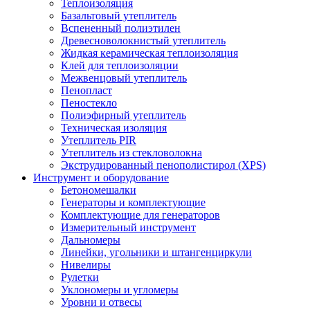
Теплоизоляция
Базальтовый утеплитель
Вспененный полиэтилен
Древесноволокнистый утеплитель
Жидкая керамическая теплоизоляция
Клей для теплоизоляции
Межвенцовый утеплитель
Пенопласт
Пеностекло
Полиэфирный утеплитель
Техническая изоляция
Утеплитель PIR
Утеплитель из стекловолокна
Экструдированный пенополистирол (XPS)
Инструмент и оборудование
Бетономешалки
Генераторы и комплектующие
Комплектующие для генераторов
Измерительный инструмент
Дальномеры
Линейки, угольники и штангенциркули
Нивелиры
Рулетки
Уклономеры и угломеры
Уровни и отвесы