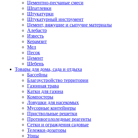
Цементно-песчаные смеси
Шпатлевки
Штукатурки
Штукатурный инструмент
Цемент, вяжущие и сыпучие материалы
Алебастр
Известь
Керамзит
Мел
Песок
Цемент
Щебень
Товары для дома, сада и отдыха
Бассейны
Благоустройство территории
Газонная трава
Катки для газона
Компостеры
Ловушки для насекомых
Мусорные контейнеры
Приствольные решетки
Противогололедные реагенты
Сетки и ограждения садовые
Тележки-дозаторы
Урны