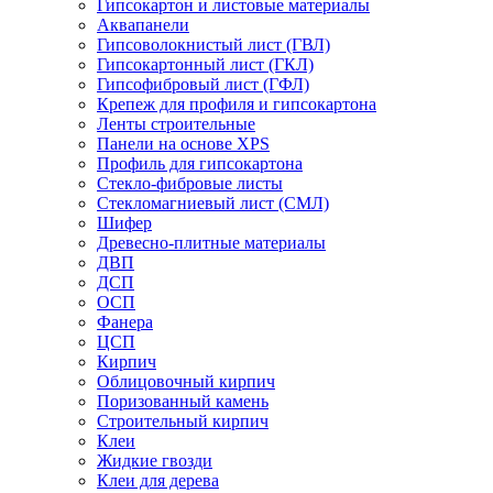
Гипсокартон и листовые материалы
Аквапанели
Гипсоволокнистый лист (ГВЛ)
Гипсокартонный лист (ГКЛ)
Гипсофибровый лист (ГФЛ)
Крепеж для профиля и гипсокартона
Ленты строительные
Панели на основе XPS
Профиль для гипсокартона
Стекло-фибровые листы
Стекломагниевый лист (СМЛ)
Шифер
Древесно-плитные материалы
ДВП
ДСП
ОСП
Фанера
ЦСП
Кирпич
Облицовочный кирпич
Поризованный камень
Строительный кирпич
Клеи
Жидкие гвозди
Клеи для дерева