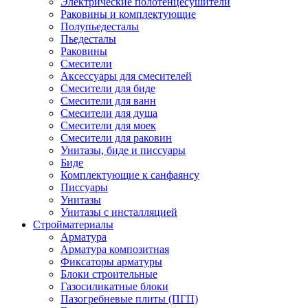
Электрические полотенцесушители
Раковины и комплектующие
Полупьедесталы
Пьедесталы
Раковины
Смесители
Аксессуары для смесителей
Смесители для биде
Смесители для ванн
Смесители для душа
Смесители для моек
Смесители для раковин
Унитазы, биде и писсуары
Биде
Комплектующие к санфаянсу
Писсуары
Унитазы
Унитазы с инсталляцией
Стройматериалы
Арматура
Арматура композитная
Фиксаторы арматуры
Блоки строительные
Газосиликатные блоки
Пазогребневые плиты (ПГП)