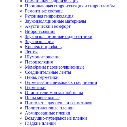
Обмазочная гидроизоляция
Проникающая гидроизоляция и гидропломбы
Ремонтные составы
Рулонная гидроизоляция
Звукоизоляционные материалы
Акустический комфорт
Виброизоляция
Звукоизоляционные подрозетники
Звукоизоляция
Крепеж и профиль
Ленты
Шумопоглощение
Пароизоляция
Мембраны пароизоляционные
Соединительные ленты
Пены, герметики
Герметизация резьбовых соединений
Герметики
Очистители монтажной пены
Пены монтажные
Пистолеты для пены и герметиков
Полиэтиленовые пленки
Армированные пленки
Воздушно-пузырьковые пленки
Гладкие пленки