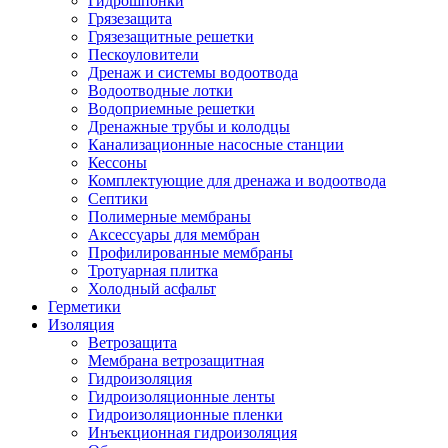
Гидрошпонки
Грязезащита
Грязезащитные решетки
Пескоуловители
Дренаж и системы водоотвода
Водоотводные лотки
Водоприемные решетки
Дренажные трубы и колодцы
Канализационные насосные станции
Кессоны
Комплектующие для дренажа и водоотвода
Септики
Полимерные мембраны
Аксессуары для мембран
Профилированные мембраны
Тротуарная плитка
Холодный асфальт
Герметики
Изоляция
Ветрозащита
Мембрана ветрозащитная
Гидроизоляция
Гидроизоляционные ленты
Гидроизоляционные пленки
Инъекционная гидроизоляция