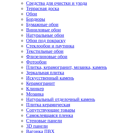
Средства для очистки и ухода
Террасная доска
Обои
Бордюры
Бумажные обои
Виниловые обои
Натуральные обои
Обои под покраску
Стеклообои и паутинка
Текстильные обои
Флизелиновые обои
Фотообои
Плитка, керамогранит, мозаика, камень
Зеркальная плитка
Искусственный камень
Керамогранит
Клинкер
Мозаика
Натуральный отделочный камень
Плитка керамическая
Сопутствующие товары
Самоклеящаяся пленка
Стеновые панели
3D панели
Вагонка ПВХ