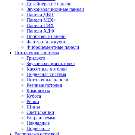
Дизайнерские панели
Звукоизоляционные панели
Панели ДВП
Панели МДФ
Панели ПВХ
Панели ХДФ
Пробковые панели
Фартуки для кухни
Фиброцементные панели
Потолочные системы
Грильято
Звукоизоляция потолка
Кассетные потолки
Подвесная система
Потолочные панели
Реечные потолки
Комплекты
Кубота
Рейки
Шины
Светильники
Встраиваемые
Накладные
Подвесные
Распродажа остатков!