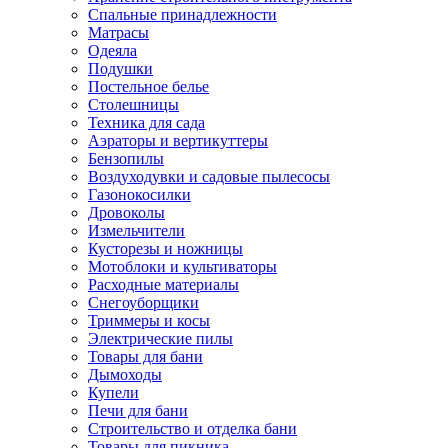
Спальные принадлежности
Матрасы
Одеяла
Подушки
Постельное белье
Столешницы
Техника для сада
Аэраторы и вертикуттеры
Бензопилы
Воздуходувки и садовые пылесосы
Газонокосилки
Дровоколы
Измельчители
Кусторезы и ножницы
Мотоблоки и культиваторы
Расходные материалы
Снегоуборщики
Триммеры и косы
Электрические пилы
Товары для бани
Дымоходы
Купели
Печи для бани
Строительство и отделка бани
Товары для пикника