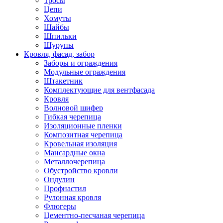
Тросы
Цепи
Хомуты
Шайбы
Шпильки
Шурупы
Кровля, фасад, забор
Заборы и ограждения
Модульные ограждения
Штакетник
Комплектующие для вентфасада
Кровля
Волновой шифер
Гибкая черепица
Изоляционные пленки
Композитная черепица
Кровельная изоляция
Мансардные окна
Металлочерепица
Обустройство кровли
Ондулин
Профнастил
Рулонная кровля
Флюгеры
Цементно-песчаная черепица