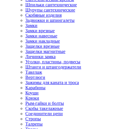
Шпильки сантехнические
Шурупы сантехнические
Скобяные изделия
Задвижки и шпингалеты
Замки
Замки врезные
Замки навесные
Замки накладные
Защелки врезные
Защелки магнитные
Личинки замка
Уголки, пластины, подвесы
Штанги и штангодержатели
Такелаж
Вертлюги
Зажимы для каната и троса
Карабины
Коуши
Крюки
Рым-гайки и болты
Скобы такелажные
Соединители цепи
Стропы
Талрепы