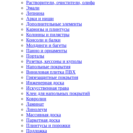
Растворители, очистители, олифа
Эмали
Лепнина
Арки и ниши
Дополнительные элементы
Карнизы и плинтусы
Колонны и пилястры
Консоли и балки
Молдинги и багеты
Панно и орнаменты
Порталы
Розетки, кессоны и куполы
Напольные покрытия
Виниловая плитка ПВХ
Грязезащитные покрытия
Инженерная доска
Искусственная трава
Клеи для напольных покрытий
Ковролин
Ламинат
Линолеум
Массивная доска
Паркетная доска
Плинтусы и порожки
Подложка