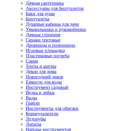
Дачная сантехника
Аксессуары для биотуалетов
Баки для душа
Биотуалеты
Душевые кабины для дачи
Умывальники и рукомойники
Дачные строения
Гаражи тентовые
Дровницы и поленницы
Игровые площадки
Пластиковые погреба
Сараи
Тенты и шатры
Декор для дома
Новогодний декор
Емкости для воды
Инструмент садовый
Ведра и лейки
Вилы
Грабли
Инструменты для обрезки
Корнеудалители
Ледорубы
Лопаты
Наборы инструментов