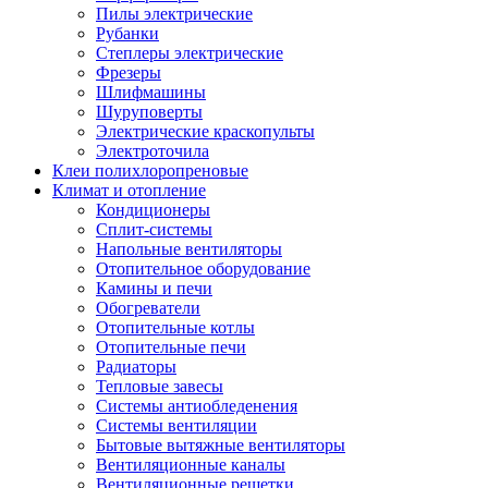
Пилы электрические
Рубанки
Степлеры электрические
Фрезеры
Шлифмашины
Шуруповерты
Электрические краскопульты
Электроточила
Клеи полихлоропреновые
Климат и отопление
Кондиционеры
Сплит-системы
Напольные вентиляторы
Отопительное оборудование
Камины и печи
Обогреватели
Отопительные котлы
Отопительные печи
Радиаторы
Тепловые завесы
Системы антиобледенения
Системы вентиляции
Бытовые вытяжные вентиляторы
Вентиляционные каналы
Вентиляционные решетки