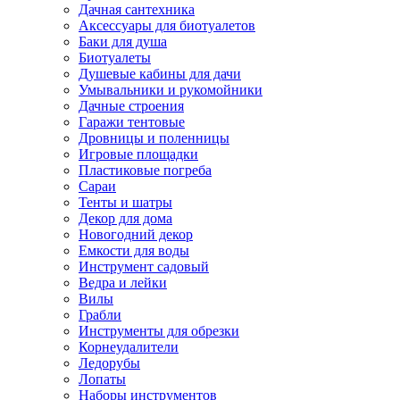
Дачная сантехника
Аксессуары для биотуалетов
Баки для душа
Биотуалеты
Душевые кабины для дачи
Умывальники и рукомойники
Дачные строения
Гаражи тентовые
Дровницы и поленницы
Игровые площадки
Пластиковые погреба
Сараи
Тенты и шатры
Декор для дома
Новогодний декор
Емкости для воды
Инструмент садовый
Ведра и лейки
Вилы
Грабли
Инструменты для обрезки
Корнеудалители
Ледорубы
Лопаты
Наборы инструментов