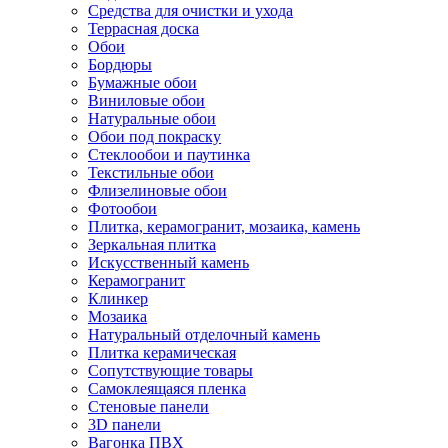
Средства для очистки и ухода
Террасная доска
Обои
Бордюры
Бумажные обои
Виниловые обои
Натуральные обои
Обои под покраску
Стеклообои и паутинка
Текстильные обои
Флизелиновые обои
Фотообои
Плитка, керамогранит, мозаика, камень
Зеркальная плитка
Искусственный камень
Керамогранит
Клинкер
Мозаика
Натуральный отделочный камень
Плитка керамическая
Сопутствующие товары
Самоклеящаяся пленка
Стеновые панели
3D панели
Вагонка ПВХ