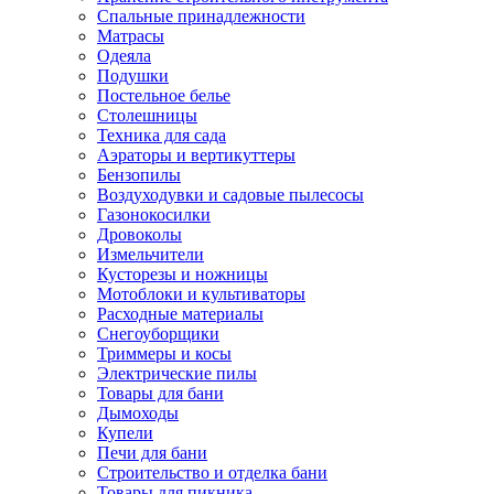
Спальные принадлежности
Матрасы
Одеяла
Подушки
Постельное белье
Столешницы
Техника для сада
Аэраторы и вертикуттеры
Бензопилы
Воздуходувки и садовые пылесосы
Газонокосилки
Дровоколы
Измельчители
Кусторезы и ножницы
Мотоблоки и культиваторы
Расходные материалы
Снегоуборщики
Триммеры и косы
Электрические пилы
Товары для бани
Дымоходы
Купели
Печи для бани
Строительство и отделка бани
Товары для пикника