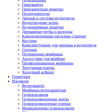
Гидрошпонки
Грязезащита
Грязезащитные решетки
Пескоуловители
Дренаж и системы водоотвода
Водоотводные лотки
Водоприемные решетки
Дренажные трубы и колодцы
Канализационные насосные станции
Кессоны
Комплектующие для дренажа и водоотвода
Септики
Полимерные мембраны
Аксессуары для мембран
Профилированные мембраны
Тротуарная плитка
Холодный асфальт
Герметики
Изоляция
Ветрозащита
Мембрана ветрозащитная
Гидроизоляция
Гидроизоляционные ленты
Гидроизоляционные пленки
Инъекционная гидроизоляция