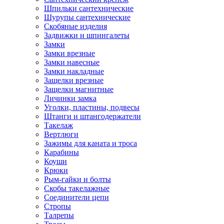
Шпильки сантехнические
Шурупы сантехнические
Скобяные изделия
Задвижки и шпингалеты
Замки
Замки врезные
Замки навесные
Замки накладные
Защелки врезные
Защелки магнитные
Личинки замка
Уголки, пластины, подвесы
Штанги и штангодержатели
Такелаж
Вертлюги
Зажимы для каната и троса
Карабины
Коуши
Крюки
Рым-гайки и болты
Скобы такелажные
Соединители цепи
Стропы
Талрепы