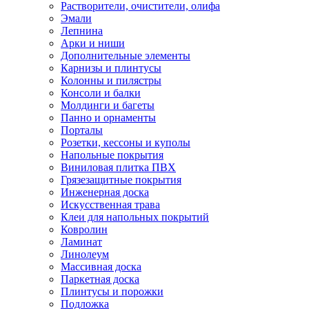
Растворители, очистители, олифа
Эмали
Лепнина
Арки и ниши
Дополнительные элементы
Карнизы и плинтусы
Колонны и пилястры
Консоли и балки
Молдинги и багеты
Панно и орнаменты
Порталы
Розетки, кессоны и куполы
Напольные покрытия
Виниловая плитка ПВХ
Грязезащитные покрытия
Инженерная доска
Искусственная трава
Клеи для напольных покрытий
Ковролин
Ламинат
Линолеум
Массивная доска
Паркетная доска
Плинтусы и порожки
Подложка