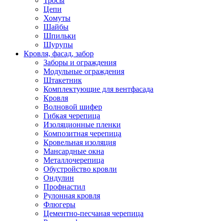
Тросы
Цепи
Хомуты
Шайбы
Шпильки
Шурупы
Кровля, фасад, забор
Заборы и ограждения
Модульные ограждения
Штакетник
Комплектующие для вентфасада
Кровля
Волновой шифер
Гибкая черепица
Изоляционные пленки
Композитная черепица
Кровельная изоляция
Мансардные окна
Металлочерепица
Обустройство кровли
Ондулин
Профнастил
Рулонная кровля
Флюгеры
Цементно-песчаная черепица