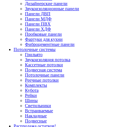
Дизайнерские панели
Звукоизоляционные панели
Панели ДВП
Панели МДФ
Панели ПВХ
Панели ХДФ
Пробковые панели
Фартуки для кухни
Фиброцементные панели
Потолочные системы
Грильято
Звукоизоляция потолка
Кассетные потолки
Подвесная система
Потолочные панели
Реечные потолки
Комплекты
Кубота
Рейки
Шины
Светильники
Встраиваемые
Накладные
Подвесные
Распродажа остатков!