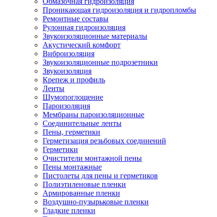
Обмазочная гидроизоляция
Проникающая гидроизоляция и гидропломбы
Ремонтные составы
Рулонная гидроизоляция
Звукоизоляционные материалы
Акустический комфорт
Виброизоляция
Звукоизоляционные подрозетники
Звукоизоляция
Крепеж и профиль
Ленты
Шумопоглощение
Пароизоляция
Мембраны пароизоляционные
Соединительные ленты
Пены, герметики
Герметизация резьбовых соединений
Герметики
Очистители монтажной пены
Пены монтажные
Пистолеты для пены и герметиков
Полиэтиленовые пленки
Армированные пленки
Воздушно-пузырьковые пленки
Гладкие пленки