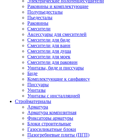
Электрические полотенцесушители
Раковины и комплектующие
Полупьедесталы
Пьедесталы
Раковины
Смесители
Аксессуары для смесителей
Смесители для биде
Смесители для ванн
Смесители для душа
Смесители для моек
Смесители для раковин
Унитазы, биде и писсуары
Биде
Комплектующие к санфаянсу
Писсуары
Унитазы
Унитазы с инсталляцией
Стройматериалы
Арматура
Арматура композитная
Фиксаторы арматуры
Блоки строительные
Газосиликатные блоки
Пазогребневые плиты (ПГП)