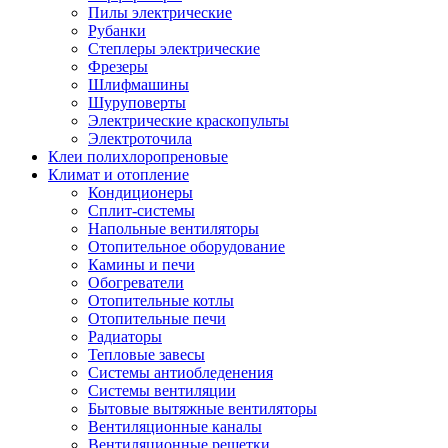
Пилы электрические
Рубанки
Степлеры электрические
Фрезеры
Шлифмашины
Шуруповерты
Электрические краскопульты
Электроточила
Клеи полихлоропреновые
Климат и отопление
Кондиционеры
Сплит-системы
Напольные вентиляторы
Отопительное оборудование
Камины и печи
Обогреватели
Отопительные котлы
Отопительные печи
Радиаторы
Тепловые завесы
Системы антиобледенения
Системы вентиляции
Бытовые вытяжные вентиляторы
Вентиляционные каналы
Вентиляционные решетки