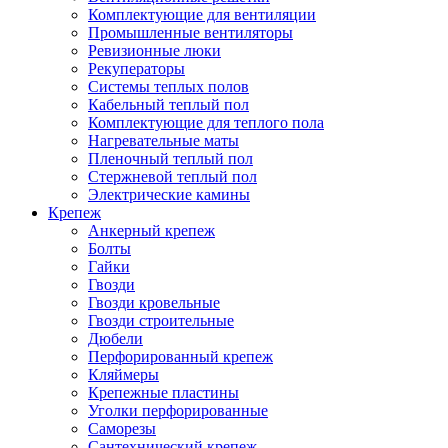
Комплектующие для вентиляции
Промышленные вентиляторы
Ревизионные люки
Рекуператоры
Системы теплых полов
Кабельный теплый пол
Комплектующие для теплого пола
Нагревательные маты
Пленочный теплый пол
Стержневой теплый пол
Электрические камины
Крепеж
Анкерный крепеж
Болты
Гайки
Гвозди
Гвозди кровельные
Гвозди строительные
Дюбели
Перфорированный крепеж
Кляймеры
Крепежные пластины
Уголки перфорированные
Саморезы
Сантехнический крепеж