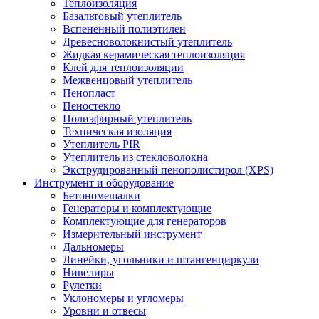
Теплоизоляция
Базальтовый утеплитель
Вспененный полиэтилен
Древесноволокнистый утеплитель
Жидкая керамическая теплоизоляция
Клей для теплоизоляции
Межвенцовый утеплитель
Пенопласт
Пеностекло
Полиэфирный утеплитель
Техническая изоляция
Утеплитель PIR
Утеплитель из стекловолокна
Экструдированный пенополистирол (XPS)
Инструмент и оборудование
Бетономешалки
Генераторы и комплектующие
Комплектующие для генераторов
Измерительный инструмент
Дальномеры
Линейки, угольники и штангенциркули
Нивелиры
Рулетки
Уклономеры и угломеры
Уровни и отвесы