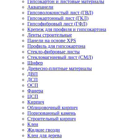
Гипсокартон и листовые материалы
Аквапанели
Гипсоволокнистый лист (ГВЛ)
Гипсокартонный лист (ГКЛ)
Гипсофибровый лист (ГФЛ)
Крепеж для профиля и гипсокартона
Ленты строительные
Панели на основе XPS
Профиль для гипсокартона
Стекло-фибровые листы
Стекломагниевый лист (СМЛ)
Шифер
Древесно-плитные материалы
ДВП
ДСП
ОСП
Фанера
ЦСП
Кирпич
Облицовочный кирпич
Поризованный камень
Строительный кирпич
Клеи
Жидкие гвозди
Клеи для дерева