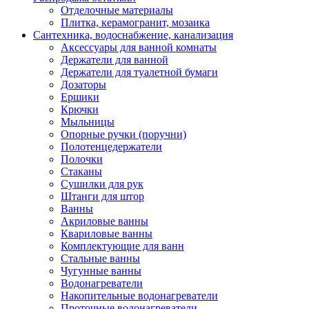
Отделочные материалы
Плитка, керамогранит, мозаика
Сантехника, водоснабжение, канализация
Аксессуары для ванной комнаты
Держатели для ванной
Держатели для туалетной бумаги
Дозаторы
Ершики
Крючки
Мыльницы
Опорные ручки (поручни)
Полотенцедержатели
Полочки
Стаканы
Сушилки для рук
Штанги для штор
Ванны
Акриловые ванны
Квариловые ванны
Комплектующие для ванн
Стальные ванны
Чугунные ванны
Водонагреватели
Накопительные водонагреватели
Проточные водонагреватели