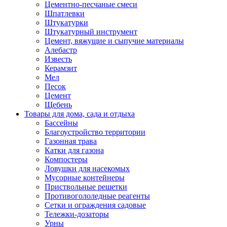
Цементно-песчаные смеси
Шпатлевки
Штукатурки
Штукатурный инструмент
Цемент, вяжущие и сыпучие материалы
Алебастр
Известь
Керамзит
Мел
Песок
Цемент
Щебень
Товары для дома, сада и отдыха
Бассейны
Благоустройство территории
Газонная трава
Катки для газона
Компостеры
Ловушки для насекомых
Мусорные контейнеры
Приствольные решетки
Противогололедные реагенты
Сетки и ограждения садовые
Тележки-дозаторы
Урны