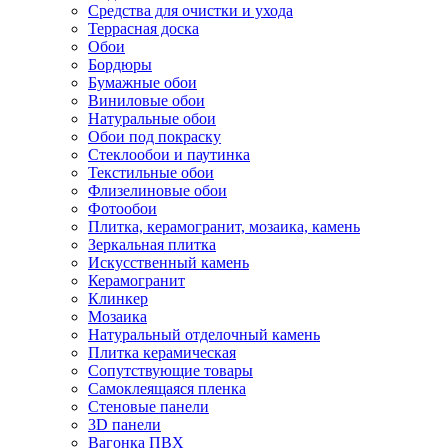
Средства для очистки и ухода
Террасная доска
Обои
Бордюры
Бумажные обои
Виниловые обои
Натуральные обои
Обои под покраску
Стеклообои и паутинка
Текстильные обои
Флизелиновые обои
Фотообои
Плитка, керамогранит, мозаика, камень
Зеркальная плитка
Искусственный камень
Керамогранит
Клинкер
Мозаика
Натуральный отделочный камень
Плитка керамическая
Сопутствующие товары
Самоклеящаяся пленка
Стеновые панели
3D панели
Вагонка ПВХ