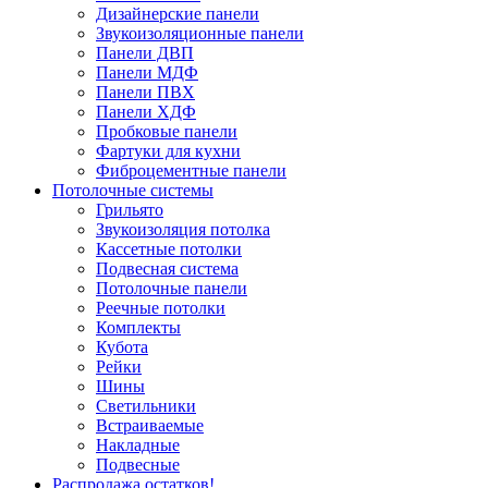
Дизайнерские панели
Звукоизоляционные панели
Панели ДВП
Панели МДФ
Панели ПВХ
Панели ХДФ
Пробковые панели
Фартуки для кухни
Фиброцементные панели
Потолочные системы
Грильято
Звукоизоляция потолка
Кассетные потолки
Подвесная система
Потолочные панели
Реечные потолки
Комплекты
Кубота
Рейки
Шины
Светильники
Встраиваемые
Накладные
Подвесные
Распродажа остатков!