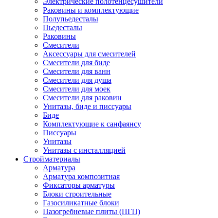
Электрические полотенцесушители
Раковины и комплектующие
Полупьедесталы
Пьедесталы
Раковины
Смесители
Аксессуары для смесителей
Смесители для биде
Смесители для ванн
Смесители для душа
Смесители для моек
Смесители для раковин
Унитазы, биде и писсуары
Биде
Комплектующие к санфаянсу
Писсуары
Унитазы
Унитазы с инсталляцией
Стройматериалы
Арматура
Арматура композитная
Фиксаторы арматуры
Блоки строительные
Газосиликатные блоки
Пазогребневые плиты (ПГП)