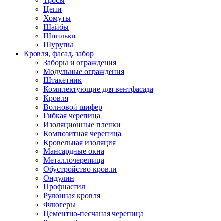
Тросы
Цепи
Хомуты
Шайбы
Шпильки
Шурупы
Кровля, фасад, забор
Заборы и ограждения
Модульные ограждения
Штакетник
Комплектующие для вентфасада
Кровля
Волновой шифер
Гибкая черепица
Изоляционные пленки
Композитная черепица
Кровельная изоляция
Мансардные окна
Металлочерепица
Обустройство кровли
Ондулин
Профнастил
Рулонная кровля
Флюгеры
Цементно-песчаная черепица