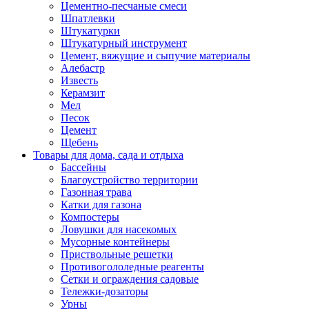
Цементно-песчаные смеси
Шпатлевки
Штукатурки
Штукатурный инструмент
Цемент, вяжущие и сыпучие материалы
Алебастр
Известь
Керамзит
Мел
Песок
Цемент
Щебень
Товары для дома, сада и отдыха
Бассейны
Благоустройство территории
Газонная трава
Катки для газона
Компостеры
Ловушки для насекомых
Мусорные контейнеры
Приствольные решетки
Противогололедные реагенты
Сетки и ограждения садовые
Тележки-дозаторы
Урны