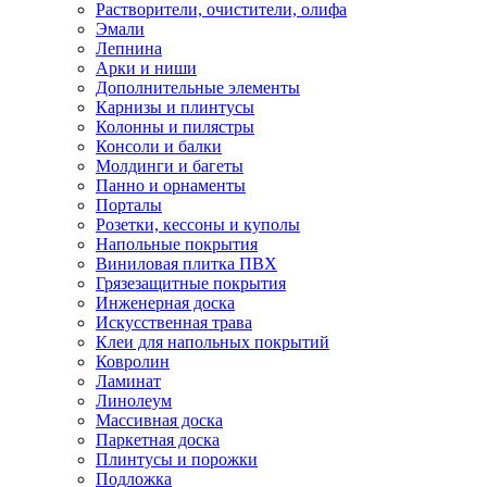
Растворители, очистители, олифа
Эмали
Лепнина
Арки и ниши
Дополнительные элементы
Карнизы и плинтусы
Колонны и пилястры
Консоли и балки
Молдинги и багеты
Панно и орнаменты
Порталы
Розетки, кессоны и куполы
Напольные покрытия
Виниловая плитка ПВХ
Грязезащитные покрытия
Инженерная доска
Искусственная трава
Клеи для напольных покрытий
Ковролин
Ламинат
Линолеум
Массивная доска
Паркетная доска
Плинтусы и порожки
Подложка