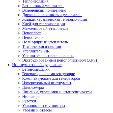
Теплоизоляция
Базальтовый утеплитель
Вспененный полиэтилен
Древесноволокнистый утеплитель
Жидкая керамическая теплоизоляция
Клей для теплоизоляции
Межвенцовый утеплитель
Пенопласт
Пеностекло
Полиэфирный утеплитель
Техническая изоляция
Утеплитель PIR
Утеплитель из стекловолокна
Экструдированный пенополистирол (XPS)
Инструмент и оборудование
Бетономешалки
Генераторы и комплектующие
Комплектующие для генераторов
Измерительный инструмент
Дальномеры
Линейки, угольники и штангенциркули
Нивелиры
Рулетки
Уклономеры и угломеры
Уровни и отвесы