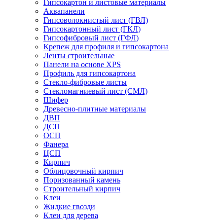
Гипсокартон и листовые материалы
Аквапанели
Гипсоволокнистый лист (ГВЛ)
Гипсокартонный лист (ГКЛ)
Гипсофибровый лист (ГФЛ)
Крепеж для профиля и гипсокартона
Ленты строительные
Панели на основе XPS
Профиль для гипсокартона
Стекло-фибровые листы
Стекломагниевый лист (СМЛ)
Шифер
Древесно-плитные материалы
ДВП
ДСП
ОСП
Фанера
ЦСП
Кирпич
Облицовочный кирпич
Поризованный камень
Строительный кирпич
Клеи
Жидкие гвозди
Клеи для дерева