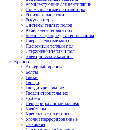
Комплектующие для вентиляции
Промышленные вентиляторы
Ревизионные люки
Рекуператоры
Системы теплых полов
Кабельный теплый пол
Комплектующие для теплого пола
Нагревательные маты
Пленочный теплый пол
Стержневой теплый пол
Электрические камины
Крепеж
Анкерный крепеж
Болты
Гайки
Гвозди
Гвозди кровельные
Гвозди строительные
Дюбели
Перфорированный крепеж
Кляймеры
Крепежные пластины
Уголки перфорированные
Саморезы
Сантехнический крепеж