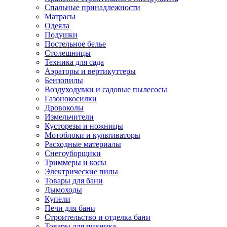
Спальные принадлежности
Матрасы
Одеяла
Подушки
Постельное белье
Столешницы
Техника для сада
Аэраторы и вертикуттеры
Бензопилы
Воздуходувки и садовые пылесосы
Газонокосилки
Дровоколы
Измельчители
Кусторезы и ножницы
Мотоблоки и культиваторы
Расходные материалы
Снегоуборщики
Триммеры и косы
Электрические пилы
Товары для бани
Дымоходы
Купели
Печи для бани
Строительство и отделка бани
Товары для пикника