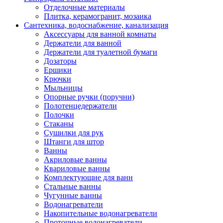
Отделочные материалы
Плитка, керамогранит, мозаика
Сантехника, водоснабжение, канализация
Аксессуары для ванной комнаты
Держатели для ванной
Держатели для туалетной бумаги
Дозаторы
Ершики
Крючки
Мыльницы
Опорные ручки (поручни)
Полотенцедержатели
Полочки
Стаканы
Сушилки для рук
Штанги для штор
Ванны
Акриловые ванны
Квариловые ванны
Комплектующие для ванн
Стальные ванны
Чугунные ванны
Водонагреватели
Накопительные водонагреватели
Проточные водонагреватели