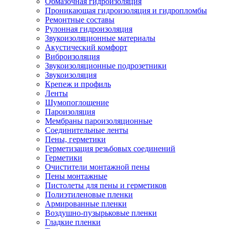
Обмазочная гидроизоляция
Проникающая гидроизоляция и гидропломбы
Ремонтные составы
Рулонная гидроизоляция
Звукоизоляционные материалы
Акустический комфорт
Виброизоляция
Звукоизоляционные подрозетники
Звукоизоляция
Крепеж и профиль
Ленты
Шумопоглощение
Пароизоляция
Мембраны пароизоляционные
Соединительные ленты
Пены, герметики
Герметизация резьбовых соединений
Герметики
Очистители монтажной пены
Пены монтажные
Пистолеты для пены и герметиков
Полиэтиленовые пленки
Армированные пленки
Воздушно-пузырьковые пленки
Гладкие пленки