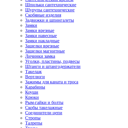
Шпильки сантехнические
Шурупы сантехнические
Скобяные изделия
Задвижки и шпингалеты
Замки
Замки врезные
Замки навесные
Замки накладные
Защелки врезные
Защелки магнитные
Личинки замка
Уголки, пластины, подвесы
Штанги и штангодержатели
Такелаж
Вертлюги
Зажимы для каната и троса
Карабины
Коуши
Крюки
Рым-гайки и болты
Скобы такелажные
Соединители цепи
Стропы
Талрепы