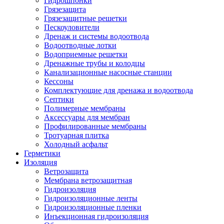
Гидрошпонки
Грязезащита
Грязезащитные решетки
Пескоуловители
Дренаж и системы водоотвода
Водоотводные лотки
Водоприемные решетки
Дренажные трубы и колодцы
Канализационные насосные станции
Кессоны
Комплектующие для дренажа и водоотвода
Септики
Полимерные мембраны
Аксессуары для мембран
Профилированные мембраны
Тротуарная плитка
Холодный асфальт
Герметики
Изоляция
Ветрозащита
Мембрана ветрозащитная
Гидроизоляция
Гидроизоляционные ленты
Гидроизоляционные пленки
Инъекционная гидроизоляция