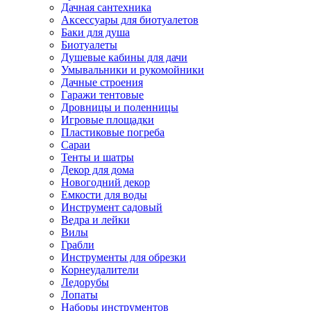
Дачная сантехника
Аксессуары для биотуалетов
Баки для душа
Биотуалеты
Душевые кабины для дачи
Умывальники и рукомойники
Дачные строения
Гаражи тентовые
Дровницы и поленницы
Игровые площадки
Пластиковые погреба
Сараи
Тенты и шатры
Декор для дома
Новогодний декор
Емкости для воды
Инструмент садовый
Ведра и лейки
Вилы
Грабли
Инструменты для обрезки
Корнеудалители
Ледорубы
Лопаты
Наборы инструментов