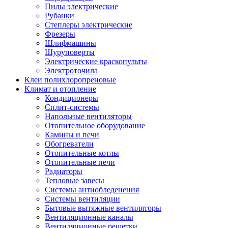
Пилы электрические
Рубанки
Степлеры электрические
Фрезеры
Шлифмашины
Шуруповерты
Электрические краскопульты
Электроточила
Клеи полихлоропреновые
Климат и отопление
Кондиционеры
Сплит-системы
Напольные вентиляторы
Отопительное оборудование
Камины и печи
Обогреватели
Отопительные котлы
Отопительные печи
Радиаторы
Тепловые завесы
Системы антиобледенения
Системы вентиляции
Бытовые вытяжные вентиляторы
Вентиляционные каналы
Вентиляционные решетки