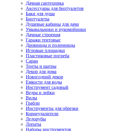
Дачная сантехника
Аксессуары для биотуалетов
Баки для душа
Биотуалеты
Душевые кабины для дачи
Умывальники и рукомойники
Дачные строения
Гаражи тентовые
Дровницы и поленницы
Игровые площадки
Пластиковые погреба
Сараи
Тенты и шатры
Декор для дома
Новогодний декор
Емкости для воды
Инструмент садовый
Ведра и лейки
Вилы
Грабли
Инструменты для обрезки
Корнеудалители
Ледорубы
Лопаты
Наборы инструментов