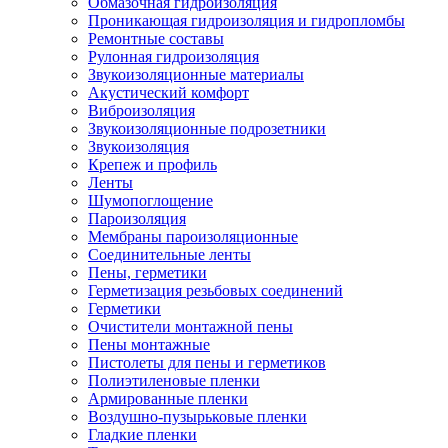
Обмазочная гидроизоляция
Проникающая гидроизоляция и гидропломбы
Ремонтные составы
Рулонная гидроизоляция
Звукоизоляционные материалы
Акустический комфорт
Виброизоляция
Звукоизоляционные подрозетники
Звукоизоляция
Крепеж и профиль
Ленты
Шумопоглощение
Пароизоляция
Мембраны пароизоляционные
Соединительные ленты
Пены, герметики
Герметизация резьбовых соединений
Герметики
Очистители монтажной пены
Пены монтажные
Пистолеты для пены и герметиков
Полиэтиленовые пленки
Армированные пленки
Воздушно-пузырьковые пленки
Гладкие пленки