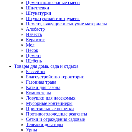
Цементно-песчаные смеси
Шпатлевки
Штукатурки
Штукатурный инструмент
Цемент, вяжущие и сыпучие материалы
Алебастр
Известь
Керамзит
Мел
Песок
Цемент
Щебень
Товары для дома, сада и отдыха
Бассейны
Благоустройство территории
Газонная трава
Катки для газона
Компостеры
Ловушки для насекомых
Мусорные контейнеры
Приствольные решетки
Противогололедные реагенты
Сетки и ограждения садовые
Тележки-дозаторы
Урны