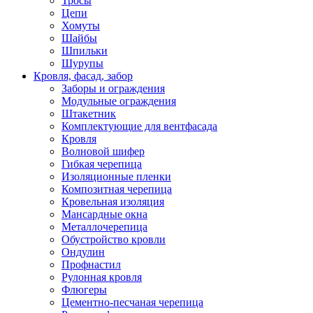
Тросы
Цепи
Хомуты
Шайбы
Шпильки
Шурупы
Кровля, фасад, забор
Заборы и ограждения
Модульные ограждения
Штакетник
Комплектующие для вентфасада
Кровля
Волновой шифер
Гибкая черепица
Изоляционные пленки
Композитная черепица
Кровельная изоляция
Мансардные окна
Металлочерепица
Обустройство кровли
Ондулин
Профнастил
Рулонная кровля
Флюгеры
Цементно-песчаная черепица