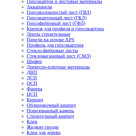
Гипсокартон и листовые материалы
Аквапанели
Гипсоволокнистый лист (ГВЛ)
Гипсокартонный лист (ГКЛ)
Гипсофибровый лист (ГФЛ)
Крепеж для профиля и гипсокартона
Ленты строительные
Панели на основе XPS
Профиль для гипсокартона
Стекло-фибровые листы
Стекломагниевый лист (СМЛ)
Шифер
Древесно-плитные материалы
ДВП
ДСП
ОСП
Фанера
ЦСП
Кирпич
Облицовочный кирпич
Поризованный камень
Строительный кирпич
Клеи
Жидкие гвозди
Клеи для дерева