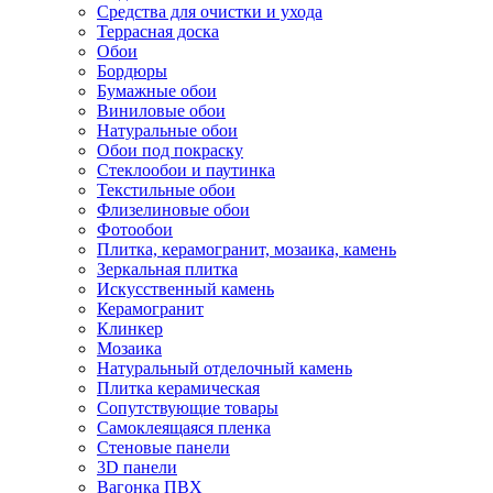
Средства для очистки и ухода
Террасная доска
Обои
Бордюры
Бумажные обои
Виниловые обои
Натуральные обои
Обои под покраску
Стеклообои и паутинка
Текстильные обои
Флизелиновые обои
Фотообои
Плитка, керамогранит, мозаика, камень
Зеркальная плитка
Искусственный камень
Керамогранит
Клинкер
Мозаика
Натуральный отделочный камень
Плитка керамическая
Сопутствующие товары
Самоклеящаяся пленка
Стеновые панели
3D панели
Вагонка ПВХ