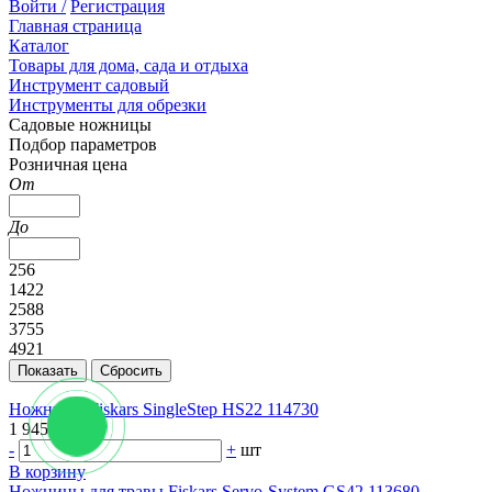
Войти /
Регистрация
Главная страница
Каталог
Товары для дома, сада и отдыха
Инструмент садовый
Инструменты для обрезки
Садовые ножницы
Подбор параметров
Розничная цена
От
До
256
1422
2588
3755
4921
Ножницы Fiskars SingleStep HS22 114730
1 945.84 руб.
-
+
шт
В корзину
Ножницы для травы Fiskars Servo-System GS42 113680