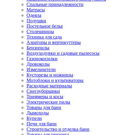
Спальные принадлежности
Матрасы
Одеяла
Подушки
Постельное белье
Столешницы
Техника для сада
Аэраторы и вертикуттеры
Бензопилы
Воздуходувки и садовые пылесосы
Газонокосилки
Дровоколы
Измельчители
Кусторезы и ножницы
Мотоблоки и культиваторы
Расходные материалы
Снегоуборщики
Триммеры и косы
Электрические пилы
Товары для бани
Дымоходы
Купели
Печи для бани
Строительство и отделка бани
Товары для пикника