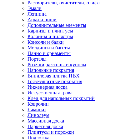
Растворители, очистители, олифа
Эмали
Лепнина
Арки и ниши
Дополнительные элементы
Карнизы и плинтусы
Колонны и пилястры
Консоли и балки
Молдинги и багеты
Панно и орнаменты
Порталы
Розетки, кессоны и куполы
Напольные покрытия
Виниловая плитка ПВХ
Грязезащитные покрытия
Инженерная доска
Искусственная трава
Клеи для напольных покрытий
Ковролин
Ламинат
Линолеум
Массивная доска
Паркетная доска
Плинтусы и порожки
Подложка