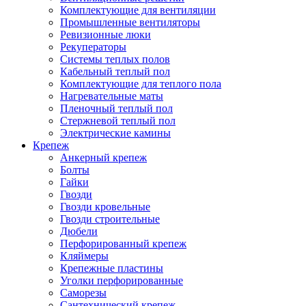
Комплектующие для вентиляции
Промышленные вентиляторы
Ревизионные люки
Рекуператоры
Системы теплых полов
Кабельный теплый пол
Комплектующие для теплого пола
Нагревательные маты
Пленочный теплый пол
Стержневой теплый пол
Электрические камины
Крепеж
Анкерный крепеж
Болты
Гайки
Гвозди
Гвозди кровельные
Гвозди строительные
Дюбели
Перфорированный крепеж
Кляймеры
Крепежные пластины
Уголки перфорированные
Саморезы
Сантехнический крепеж