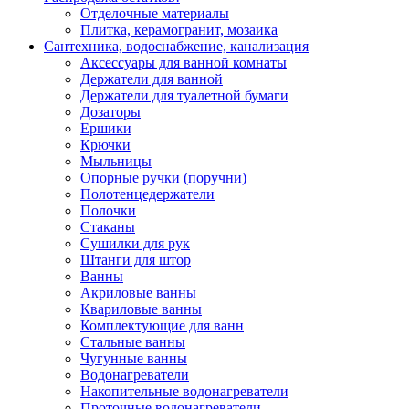
Отделочные материалы
Плитка, керамогранит, мозаика
Сантехника, водоснабжение, канализация
Аксессуары для ванной комнаты
Держатели для ванной
Держатели для туалетной бумаги
Дозаторы
Ершики
Крючки
Мыльницы
Опорные ручки (поручни)
Полотенцедержатели
Полочки
Стаканы
Сушилки для рук
Штанги для штор
Ванны
Акриловые ванны
Квариловые ванны
Комплектующие для ванн
Стальные ванны
Чугунные ванны
Водонагреватели
Накопительные водонагреватели
Проточные водонагреватели