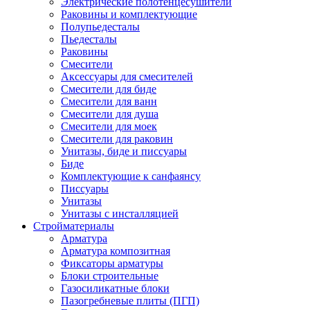
Электрические полотенцесушители
Раковины и комплектующие
Полупьедесталы
Пьедесталы
Раковины
Смесители
Аксессуары для смесителей
Смесители для биде
Смесители для ванн
Смесители для душа
Смесители для моек
Смесители для раковин
Унитазы, биде и писсуары
Биде
Комплектующие к санфаянсу
Писсуары
Унитазы
Унитазы с инсталляцией
Стройматериалы
Арматура
Арматура композитная
Фиксаторы арматуры
Блоки строительные
Газосиликатные блоки
Пазогребневые плиты (ПГП)