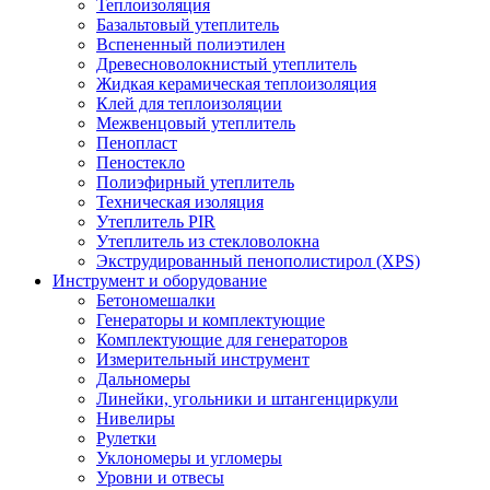
Теплоизоляция
Базальтовый утеплитель
Вспененный полиэтилен
Древесноволокнистый утеплитель
Жидкая керамическая теплоизоляция
Клей для теплоизоляции
Межвенцовый утеплитель
Пенопласт
Пеностекло
Полиэфирный утеплитель
Техническая изоляция
Утеплитель PIR
Утеплитель из стекловолокна
Экструдированный пенополистирол (XPS)
Инструмент и оборудование
Бетономешалки
Генераторы и комплектующие
Комплектующие для генераторов
Измерительный инструмент
Дальномеры
Линейки, угольники и штангенциркули
Нивелиры
Рулетки
Уклономеры и угломеры
Уровни и отвесы