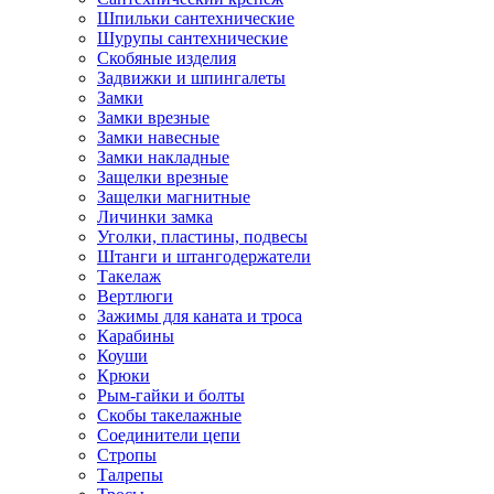
Шпильки сантехнические
Шурупы сантехнические
Скобяные изделия
Задвижки и шпингалеты
Замки
Замки врезные
Замки навесные
Замки накладные
Защелки врезные
Защелки магнитные
Личинки замка
Уголки, пластины, подвесы
Штанги и штангодержатели
Такелаж
Вертлюги
Зажимы для каната и троса
Карабины
Коуши
Крюки
Рым-гайки и болты
Скобы такелажные
Соединители цепи
Стропы
Талрепы