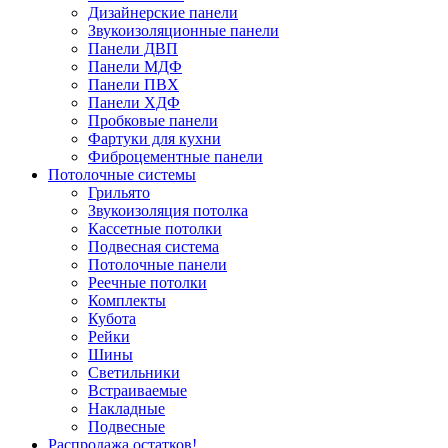
Дизайнерские панели
Звукоизоляционные панели
Панели ДВП
Панели МДФ
Панели ПВХ
Панели ХДФ
Пробковые панели
Фартуки для кухни
Фиброцементные панели
Потолочные системы
Грильято
Звукоизоляция потолка
Кассетные потолки
Подвесная система
Потолочные панели
Реечные потолки
Комплекты
Кубота
Рейки
Шины
Светильники
Встраиваемые
Накладные
Подвесные
Распродажа остатков!