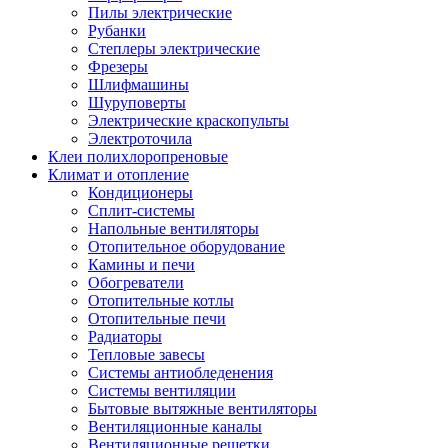
Пилы электрические
Рубанки
Степлеры электрические
Фрезеры
Шлифмашины
Шуруповерты
Электрические краскопульты
Электроточила
Клеи полихлоропреновые
Климат и отопление
Кондиционеры
Сплит-системы
Напольные вентиляторы
Отопительное оборудование
Камины и печи
Обогреватели
Отопительные котлы
Отопительные печи
Радиаторы
Тепловые завесы
Системы антиобледенения
Системы вентиляции
Бытовые вытяжные вентиляторы
Вентиляционные каналы
Вентиляционные решетки