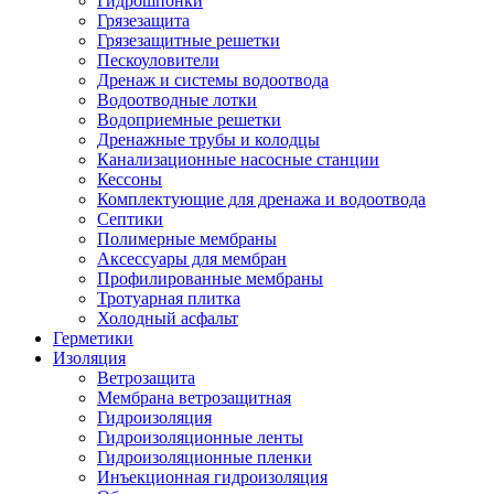
Гидрошпонки
Грязезащита
Грязезащитные решетки
Пескоуловители
Дренаж и системы водоотвода
Водоотводные лотки
Водоприемные решетки
Дренажные трубы и колодцы
Канализационные насосные станции
Кессоны
Комплектующие для дренажа и водоотвода
Септики
Полимерные мембраны
Аксессуары для мембран
Профилированные мембраны
Тротуарная плитка
Холодный асфальт
Герметики
Изоляция
Ветрозащита
Мембрана ветрозащитная
Гидроизоляция
Гидроизоляционные ленты
Гидроизоляционные пленки
Инъекционная гидроизоляция