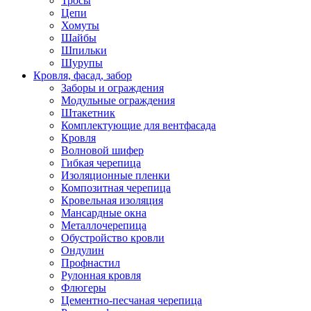
Тросы
Цепи
Хомуты
Шайбы
Шпильки
Шурупы
Кровля, фасад, забор
Заборы и ограждения
Модульные ограждения
Штакетник
Комплектующие для вентфасада
Кровля
Волновой шифер
Гибкая черепица
Изоляционные пленки
Композитная черепица
Кровельная изоляция
Мансардные окна
Металлочерепица
Обустройство кровли
Ондулин
Профнастил
Рулонная кровля
Флюгеры
Цементно-песчаная черепица