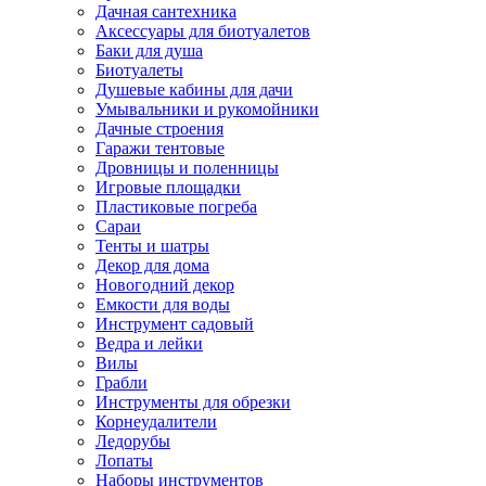
Дачная сантехника
Аксессуары для биотуалетов
Баки для душа
Биотуалеты
Душевые кабины для дачи
Умывальники и рукомойники
Дачные строения
Гаражи тентовые
Дровницы и поленницы
Игровые площадки
Пластиковые погреба
Сараи
Тенты и шатры
Декор для дома
Новогодний декор
Емкости для воды
Инструмент садовый
Ведра и лейки
Вилы
Грабли
Инструменты для обрезки
Корнеудалители
Ледорубы
Лопаты
Наборы инструментов