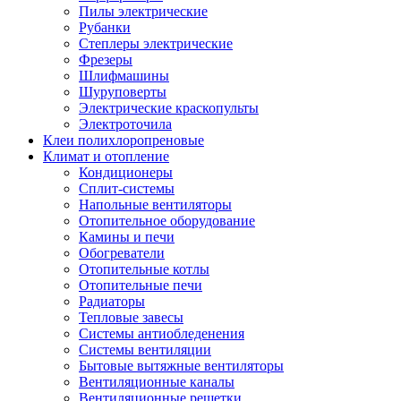
Пилы электрические
Рубанки
Степлеры электрические
Фрезеры
Шлифмашины
Шуруповерты
Электрические краскопульты
Электроточила
Клеи полихлоропреновые
Климат и отопление
Кондиционеры
Сплит-системы
Напольные вентиляторы
Отопительное оборудование
Камины и печи
Обогреватели
Отопительные котлы
Отопительные печи
Радиаторы
Тепловые завесы
Системы антиобледенения
Системы вентиляции
Бытовые вытяжные вентиляторы
Вентиляционные каналы
Вентиляционные решетки