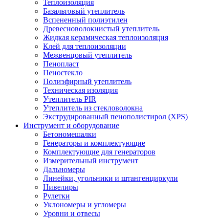
Теплоизоляция
Базальтовый утеплитель
Вспененный полиэтилен
Древесноволокнистый утеплитель
Жидкая керамическая теплоизоляция
Клей для теплоизоляции
Межвенцовый утеплитель
Пенопласт
Пеностекло
Полиэфирный утеплитель
Техническая изоляция
Утеплитель PIR
Утеплитель из стекловолокна
Экструдированный пенополистирол (XPS)
Инструмент и оборудование
Бетономешалки
Генераторы и комплектующие
Комплектующие для генераторов
Измерительный инструмент
Дальномеры
Линейки, угольники и штангенциркули
Нивелиры
Рулетки
Уклономеры и угломеры
Уровни и отвесы