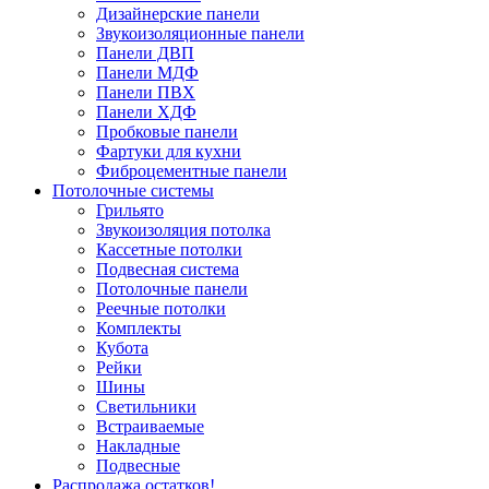
Дизайнерские панели
Звукоизоляционные панели
Панели ДВП
Панели МДФ
Панели ПВХ
Панели ХДФ
Пробковые панели
Фартуки для кухни
Фиброцементные панели
Потолочные системы
Грильято
Звукоизоляция потолка
Кассетные потолки
Подвесная система
Потолочные панели
Реечные потолки
Комплекты
Кубота
Рейки
Шины
Светильники
Встраиваемые
Накладные
Подвесные
Распродажа остатков!