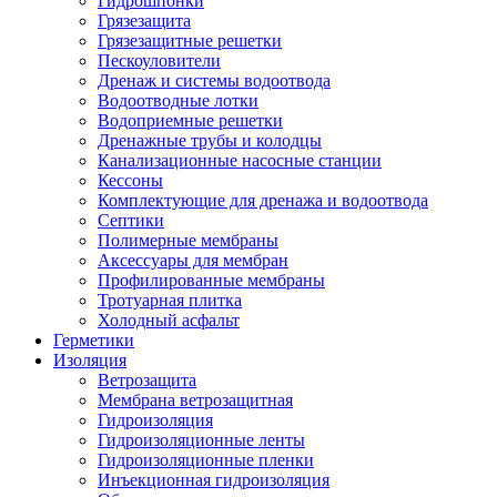
Гидрошпонки
Грязезащита
Грязезащитные решетки
Пескоуловители
Дренаж и системы водоотвода
Водоотводные лотки
Водоприемные решетки
Дренажные трубы и колодцы
Канализационные насосные станции
Кессоны
Комплектующие для дренажа и водоотвода
Септики
Полимерные мембраны
Аксессуары для мембран
Профилированные мембраны
Тротуарная плитка
Холодный асфальт
Герметики
Изоляция
Ветрозащита
Мембрана ветрозащитная
Гидроизоляция
Гидроизоляционные ленты
Гидроизоляционные пленки
Инъекционная гидроизоляция