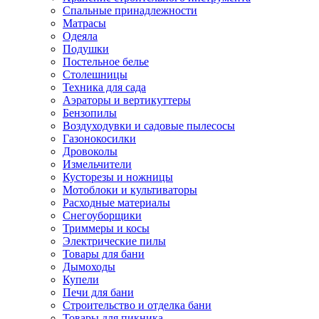
Спальные принадлежности
Матрасы
Одеяла
Подушки
Постельное белье
Столешницы
Техника для сада
Аэраторы и вертикуттеры
Бензопилы
Воздуходувки и садовые пылесосы
Газонокосилки
Дровоколы
Измельчители
Кусторезы и ножницы
Мотоблоки и культиваторы
Расходные материалы
Снегоуборщики
Триммеры и косы
Электрические пилы
Товары для бани
Дымоходы
Купели
Печи для бани
Строительство и отделка бани
Товары для пикника