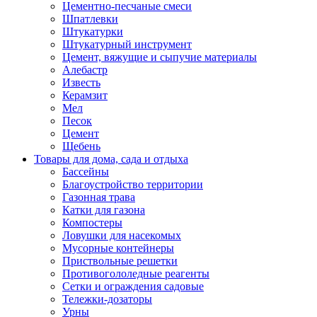
Цементно-песчаные смеси
Шпатлевки
Штукатурки
Штукатурный инструмент
Цемент, вяжущие и сыпучие материалы
Алебастр
Известь
Керамзит
Мел
Песок
Цемент
Щебень
Товары для дома, сада и отдыха
Бассейны
Благоустройство территории
Газонная трава
Катки для газона
Компостеры
Ловушки для насекомых
Мусорные контейнеры
Приствольные решетки
Противогололедные реагенты
Сетки и ограждения садовые
Тележки-дозаторы
Урны