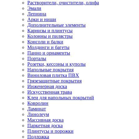
Растворители, очистители, олифа
Эмали
Лепнина
Арки и ниши
Дополнительные элементы
Карнизы и плинтусы
Колонны и пилястры
Консоли и балки
Молдинги и багеты
Панно и орнаменты
Порталы
Розетки, кессоны и куполы
Напольные покрытия
Виниловая плитка ПВХ
Грязезащитные покрытия
Инженерная доска
Искусственная трава
Клеи для напольных покрытий
Ковролин
Ламинат
Линолеум
Массивная доска
Паркетная доска
Плинтусы и порожки
Подложка