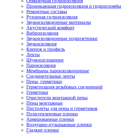
Обмазочная гидроизоляция
Проникающая гидроизоляция и гидропломбы
Ремонтные составы
Рулонная гидроизоляция
Звукоизоляционные материалы
Акустический комфорт
Виброизоляция
Звукоизоляционные подрозетники
Звукоизоляция
Крепеж и профиль
Ленты
Шумопоглощение
Пароизоляция
Мембраны пароизоляционные
Соединительные ленты
Пены, герметики
Герметизация резьбовых соединений
Герметики
Очистители монтажной пены
Пены монтажные
Пистолеты для пены и герметиков
Полиэтиленовые пленки
Армированные пленки
Воздушно-пузырьковые пленки
Гладкие пленки