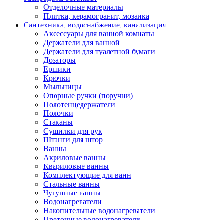
Отделочные материалы
Плитка, керамогранит, мозаика
Сантехника, водоснабжение, канализация
Аксессуары для ванной комнаты
Держатели для ванной
Держатели для туалетной бумаги
Дозаторы
Ершики
Крючки
Мыльницы
Опорные ручки (поручни)
Полотенцедержатели
Полочки
Стаканы
Сушилки для рук
Штанги для штор
Ванны
Акриловые ванны
Квариловые ванны
Комплектующие для ванн
Стальные ванны
Чугунные ванны
Водонагреватели
Накопительные водонагреватели
Проточные водонагреватели