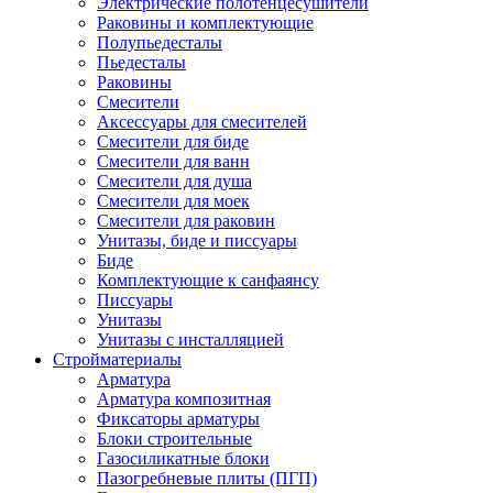
Электрические полотенцесушители
Раковины и комплектующие
Полупьедесталы
Пьедесталы
Раковины
Смесители
Аксессуары для смесителей
Смесители для биде
Смесители для ванн
Смесители для душа
Смесители для моек
Смесители для раковин
Унитазы, биде и писсуары
Биде
Комплектующие к санфаянсу
Писсуары
Унитазы
Унитазы с инсталляцией
Стройматериалы
Арматура
Арматура композитная
Фиксаторы арматуры
Блоки строительные
Газосиликатные блоки
Пазогребневые плиты (ПГП)