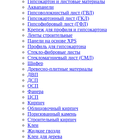
Гипсокартон и листовые материалы
Аквапанели
Гипсоволокнистый лист (ГВЛ)
Гипсокартонный лист (ГКЛ)
Гипсофибровый лист (ГФЛ)
Крепеж для профиля и гипсокартона
Ленты строительные
Панели на основе XPS
Профиль для гипсокартона
Стекло-фибровые листы
Стекломагниевый лист (СМЛ)
Шифер
Древесно-плитные материалы
ДВП
ДСП
ОСП
Фанера
ЦСП
Кирпич
Облицовочный кирпич
Поризованный камень
Строительный кирпич
Клеи
Жидкие гвозди
Клеи для дерева