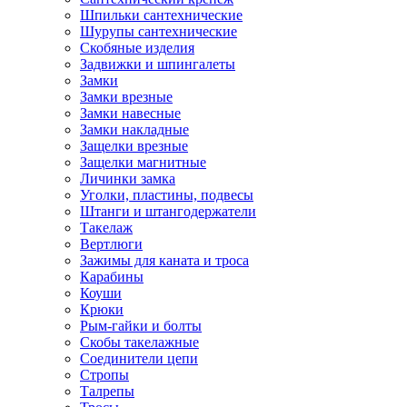
Шпильки сантехнические
Шурупы сантехнические
Скобяные изделия
Задвижки и шпингалеты
Замки
Замки врезные
Замки навесные
Замки накладные
Защелки врезные
Защелки магнитные
Личинки замка
Уголки, пластины, подвесы
Штанги и штангодержатели
Такелаж
Вертлюги
Зажимы для каната и троса
Карабины
Коуши
Крюки
Рым-гайки и болты
Скобы такелажные
Соединители цепи
Стропы
Талрепы