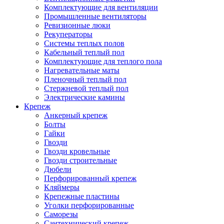
Комплектующие для вентиляции
Промышленные вентиляторы
Ревизионные люки
Рекуператоры
Системы теплых полов
Кабельный теплый пол
Комплектующие для теплого пола
Нагревательные маты
Пленочный теплый пол
Стержневой теплый пол
Электрические камины
Крепеж
Анкерный крепеж
Болты
Гайки
Гвозди
Гвозди кровельные
Гвозди строительные
Дюбели
Перфорированный крепеж
Кляймеры
Крепежные пластины
Уголки перфорированные
Саморезы
Сантехнический крепеж