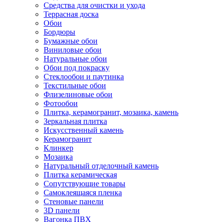
Средства для очистки и ухода
Террасная доска
Обои
Бордюры
Бумажные обои
Виниловые обои
Натуральные обои
Обои под покраску
Стеклообои и паутинка
Текстильные обои
Флизелиновые обои
Фотообои
Плитка, керамогранит, мозаика, камень
Зеркальная плитка
Искусственный камень
Керамогранит
Клинкер
Мозаика
Натуральный отделочный камень
Плитка керамическая
Сопутствующие товары
Самоклеящаяся пленка
Стеновые панели
3D панели
Вагонка ПВХ