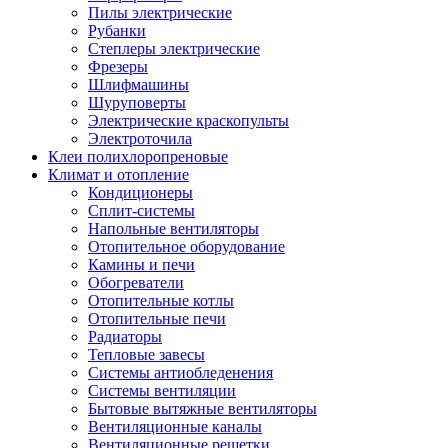
Пилы электрические
Рубанки
Степлеры электрические
Фрезеры
Шлифмашины
Шуруповерты
Электрические краскопульты
Электроточила
Клеи полихлоропреновые
Климат и отопление
Кондиционеры
Сплит-системы
Напольные вентиляторы
Отопительное оборудование
Камины и печи
Обогреватели
Отопительные котлы
Отопительные печи
Радиаторы
Тепловые завесы
Системы антиобледенения
Системы вентиляции
Бытовые вытяжные вентиляторы
Вентиляционные каналы
Вентиляционные решетки