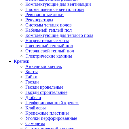
Комплектующие для вентиляции
Промышленные вентиляторы
Ревизионные люки
Рекуператоры
Системы теплых полов
Кабельный теплый пол
Комплектующие для теплого пола
Нагревательные маты
Пленочный теплый пол
Стержневой теплый пол
Электрические камины
Крепеж
Анкерный крепеж
Болты
Гайки
Гвозди
Гвозди кровельные
Гвозди строительные
Дюбели
Перфорированный крепеж
Кляймеры
Крепежные пластины
Уголки перфорированные
Саморезы
Сантехнический крепеж