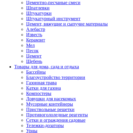
Цементно-песчаные смеси
Шпатлевки
Штукатурки
Штукатурный инструмент
Цемент, вяжущие и сыпучие материалы
Алебастр
Известь
Керамзит
Мел
Песок
Цемент
Щебень
Товары для дома, сада и отдыха
Бассейны
Благоустройство территории
Газонная трава
Катки для газона
Компостеры
Ловушки для насекомых
Мусорные контейнеры
Приствольные решетки
Противогололедные реагенты
Сетки и ограждения садовые
Тележки-дозаторы
Урны