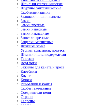
Шпильки сантехнические
Шурупы сантехнические
Скобяные изделия
Задвижки и шпингалеты
Замки
Замки врезные
Замки навесные
Замки накладные
Защелки врезные
Защелки магнитные
Личинки замка
Уголки, пластины, подвесы
Штанги и штангодержатели
Такелаж
Вертлюги
Зажимы для каната и троса
Карабины
Коуши
Крюки
Рым-гайки и болты
Скобы такелажные
Соединители цепи
Стропы
Талрепы