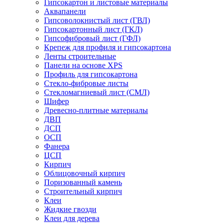
Гипсокартон и листовые материалы
Аквапанели
Гипсоволокнистый лист (ГВЛ)
Гипсокартонный лист (ГКЛ)
Гипсофибровый лист (ГФЛ)
Крепеж для профиля и гипсокартона
Ленты строительные
Панели на основе XPS
Профиль для гипсокартона
Стекло-фибровые листы
Стекломагниевый лист (СМЛ)
Шифер
Древесно-плитные материалы
ДВП
ДСП
ОСП
Фанера
ЦСП
Кирпич
Облицовочный кирпич
Поризованный камень
Строительный кирпич
Клеи
Жидкие гвозди
Клеи для дерева