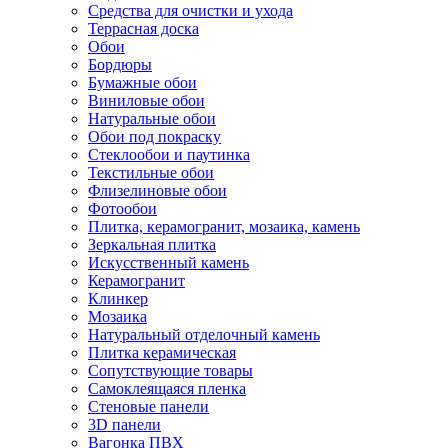
Средства для очистки и ухода
Террасная доска
Обои
Бордюры
Бумажные обои
Виниловые обои
Натуральные обои
Обои под покраску
Стеклообои и паутинка
Текстильные обои
Флизелиновые обои
Фотообои
Плитка, керамогранит, мозаика, камень
Зеркальная плитка
Искусственный камень
Керамогранит
Клинкер
Мозаика
Натуральный отделочный камень
Плитка керамическая
Сопутствующие товары
Самоклеящаяся пленка
Стеновые панели
3D панели
Вагонка ПВХ