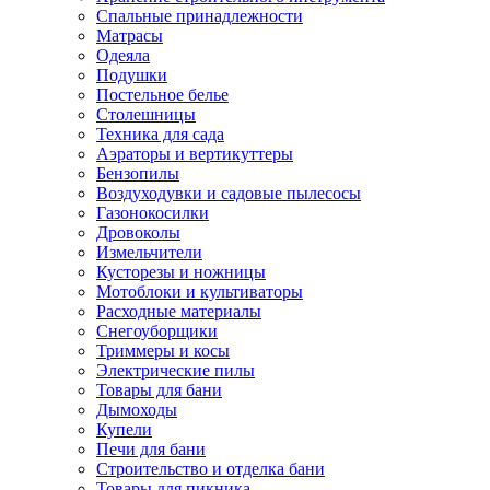
Спальные принадлежности
Матрасы
Одеяла
Подушки
Постельное белье
Столешницы
Техника для сада
Аэраторы и вертикуттеры
Бензопилы
Воздуходувки и садовые пылесосы
Газонокосилки
Дровоколы
Измельчители
Кусторезы и ножницы
Мотоблоки и культиваторы
Расходные материалы
Снегоуборщики
Триммеры и косы
Электрические пилы
Товары для бани
Дымоходы
Купели
Печи для бани
Строительство и отделка бани
Товары для пикника