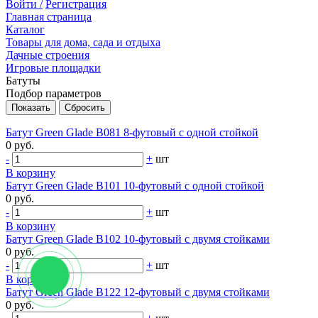
Войти /
Регистрация
Главная страница
Каталог
Товары для дома, сада и отдыха
Дачные строения
Игровые площадки
Батуты
Подбор параметров
Батут Green Glade B081 8-футовый с одной стойкой
0 руб.
-
+
шт
В корзину
Батут Green Glade B101 10-футовый с одной стойкой
0 руб.
-
+
шт
В корзину
Батут Green Glade B102 10-футовый с двумя стойками
0 руб.
-
+
шт
В корзину
Батут Green Glade B122 12-футовый с двумя стойками
0 руб.