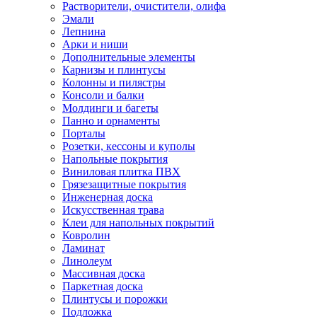
Растворители, очистители, олифа
Эмали
Лепнина
Арки и ниши
Дополнительные элементы
Карнизы и плинтусы
Колонны и пилястры
Консоли и балки
Молдинги и багеты
Панно и орнаменты
Порталы
Розетки, кессоны и куполы
Напольные покрытия
Виниловая плитка ПВХ
Грязезащитные покрытия
Инженерная доска
Искусственная трава
Клеи для напольных покрытий
Ковролин
Ламинат
Линолеум
Массивная доска
Паркетная доска
Плинтусы и порожки
Подложка