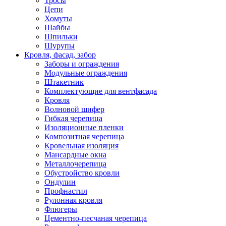
Тросы
Цепи
Хомуты
Шайбы
Шпильки
Шурупы
Кровля, фасад, забор
Заборы и ограждения
Модульные ограждения
Штакетник
Комплектующие для вентфасада
Кровля
Волновой шифер
Гибкая черепица
Изоляционные пленки
Композитная черепица
Кровельная изоляция
Мансардные окна
Металлочерепица
Обустройство кровли
Ондулин
Профнастил
Рулонная кровля
Флюгеры
Цементно-песчаная черепица