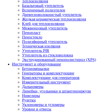
Теплоизоляция
Базальтовый утеплитель
Вспененный полиэтилен
Древесноволокнистый утеплитель
Жидкая керамическая теплоизоляция
Клей для теплоизоляции
Межвенцовый утеплитель
Пенопласт
Пеностекло
Полиэфирный утеплитель
Техническая изоляция
Утеплитель PIR
Утеплитель из стекловолокна
Экструдированный пенополистирол (XPS)
Инструмент и оборудование
Бетономешалки
Генераторы и комплектующие
Комплектующие для генераторов
Измерительный инструмент
Дальномеры
Линейки, угольники и штангенциркули
Нивелиры
Рулетки
Уклономеры и угломеры
Уровни и отвесы