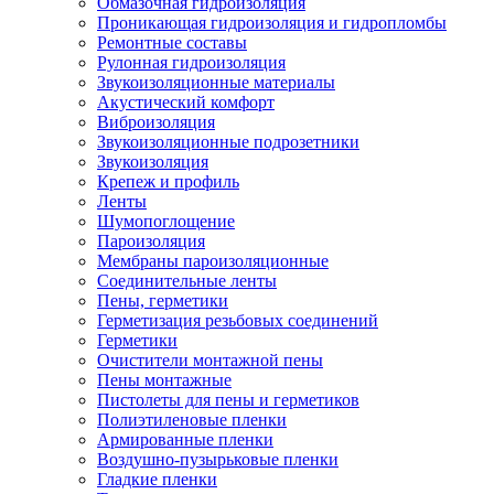
Обмазочная гидроизоляция
Проникающая гидроизоляция и гидропломбы
Ремонтные составы
Рулонная гидроизоляция
Звукоизоляционные материалы
Акустический комфорт
Виброизоляция
Звукоизоляционные подрозетники
Звукоизоляция
Крепеж и профиль
Ленты
Шумопоглощение
Пароизоляция
Мембраны пароизоляционные
Соединительные ленты
Пены, герметики
Герметизация резьбовых соединений
Герметики
Очистители монтажной пены
Пены монтажные
Пистолеты для пены и герметиков
Полиэтиленовые пленки
Армированные пленки
Воздушно-пузырьковые пленки
Гладкие пленки