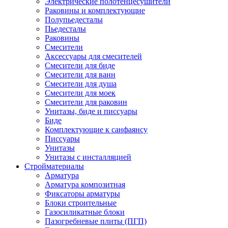
Электрические полотенцесушители
Раковины и комплектующие
Полупьедесталы
Пьедесталы
Раковины
Смесители
Аксессуары для смесителей
Смесители для биде
Смесители для ванн
Смесители для душа
Смесители для моек
Смесители для раковин
Унитазы, биде и писсуары
Биде
Комплектующие к санфаянсу
Писсуары
Унитазы
Унитазы с инсталляцией
Стройматериалы
Арматура
Арматура композитная
Фиксаторы арматуры
Блоки строительные
Газосиликатные блоки
Пазогребневые плиты (ПГП)