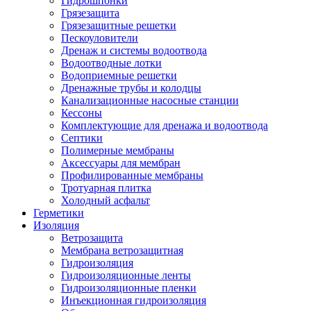
Гидрошпонки
Грязезащита
Грязезащитные решетки
Пескоуловители
Дренаж и системы водоотвода
Водоотводные лотки
Водоприемные решетки
Дренажные трубы и колодцы
Канализационные насосные станции
Кессоны
Комплектующие для дренажа и водоотвода
Септики
Полимерные мембраны
Аксессуары для мембран
Профилированные мембраны
Тротуарная плитка
Холодный асфальт
Герметики
Изоляция
Ветрозащита
Мембрана ветрозащитная
Гидроизоляция
Гидроизоляционные ленты
Гидроизоляционные пленки
Инъекционная гидроизоляция