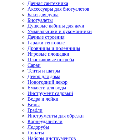
Дачная сантехника
Аксессуары для биотуалетов
Баки для душа
Биотуалеты
Душевые кабины для дачи
Умывальники и рукомойники
Дачные строения
Гаражи тентовые
Дровницы и поленницы
Игровые площадки
Пластиковые погреба
Сараи
Тенты и шатры
Декор для дома
Новогодний декор
Емкости для воды
Инструмент садовый
Ведра и лейки
Вилы
Грабли
Инструменты для обрезки
Корнеудалители
Ледорубы
Лопаты
Наборы инструментов