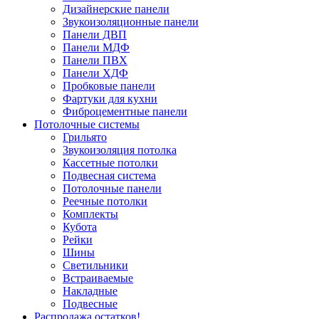
Дизайнерские панели
Звукоизоляционные панели
Панели ДВП
Панели МДФ
Панели ПВХ
Панели ХДФ
Пробковые панели
Фартуки для кухни
Фиброцементные панели
Потолочные системы
Грильято
Звукоизоляция потолка
Кассетные потолки
Подвесная система
Потолочные панели
Реечные потолки
Комплекты
Кубота
Рейки
Шины
Светильники
Встраиваемые
Накладные
Подвесные
Распродажа остатков!