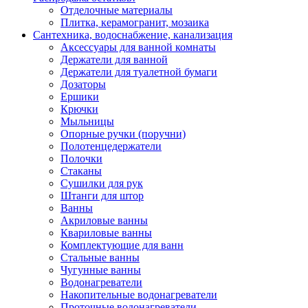
Отделочные материалы
Плитка, керамогранит, мозаика
Сантехника, водоснабжение, канализация
Аксессуары для ванной комнаты
Держатели для ванной
Держатели для туалетной бумаги
Дозаторы
Ершики
Крючки
Мыльницы
Опорные ручки (поручни)
Полотенцедержатели
Полочки
Стаканы
Сушилки для рук
Штанги для штор
Ванны
Акриловые ванны
Квариловые ванны
Комплектующие для ванн
Стальные ванны
Чугунные ванны
Водонагреватели
Накопительные водонагреватели
Проточные водонагреватели