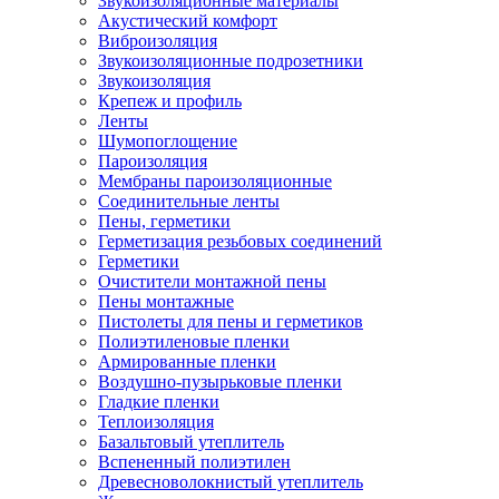
Звукоизоляционные материалы
Акустический комфорт
Виброизоляция
Звукоизоляционные подрозетники
Звукоизоляция
Крепеж и профиль
Ленты
Шумопоглощение
Пароизоляция
Мембраны пароизоляционные
Соединительные ленты
Пены, герметики
Герметизация резьбовых соединений
Герметики
Очистители монтажной пены
Пены монтажные
Пистолеты для пены и герметиков
Полиэтиленовые пленки
Армированные пленки
Воздушно-пузырьковые пленки
Гладкие пленки
Теплоизоляция
Базальтовый утеплитель
Вспененный полиэтилен
Древесноволокнистый утеплитель