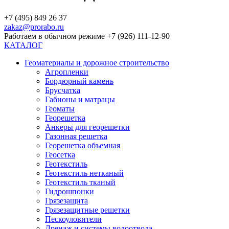
+7 (495) 849 26 37
zakaz@prorabo.ru
Работаем в обычном режиме +7 (926) 111-12-90
КАТАЛОГ
Геоматериалы и дорожное строительство
Агропленки
Бордюрный камень
Брусчатка
Габионы и матрацы
Геоматы
Георешетка
Анкеры для георешетки
Газонная решетка
Георешетка объемная
Геосетка
Геотекстиль
Геотекстиль нетканый
Геотекстиль тканый
Гидрошпонки
Грязезащита
Грязезащитные решетки
Пескоуловители
Дренаж и системы водоотвода