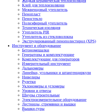
Жидкая керамическая теплоизоляция
Клей для теплоизоляции
Межвенцовый утеплитель
Пенопласт
Пеностекло
Полиэфирный утеплитель
Техническая изоляция
Утеплитель PIR
Утеплитель из стекловолокна
Экструдированный пенополистирол (XPS)
Инструмент и оборудование
Бетономешалки
Генераторы и комплектующие
Комплектующие для генераторов
Измерительный инструмент
Дальномеры
Линейки, угольники и штангенциркули
Нивелиры
Рулетки
Уклономеры и угломеры
Уровни и отвесы
Шнуры строительные
Электроизмерительное оборудование
Лестницы, стремянки и вышки
Вышки-туры