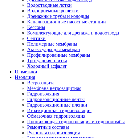
Водоотводные лотки
Водоприемные решетки
Дренажные трубы и колодцы
Канализационные насосные станции
Кессоны
Комплектующие для дренажа и водоотвода
Септики
Полимерные мембраны
Аксессуары для мембран
Профилированные мембраны
Тротуарная плитка
Холодный асфальт
Герметики
Изоляция
Ветрозащита
Мембрана ветрозащитная
Гидроизоляция
Гидроизоляционные ленты
Гидроизоляционные пленки
Инъекционная гидроизоляция
Обмазочная гидроизоляция
Проникающая гидроизоляция и гидропломбы
Ремонтные составы
Рулонная гидроизоляция