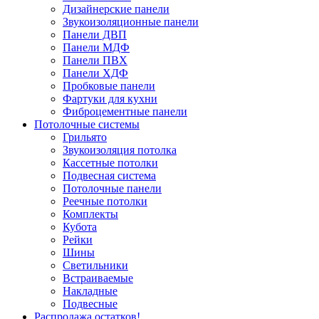
Дизайнерские панели
Звукоизоляционные панели
Панели ДВП
Панели МДФ
Панели ПВХ
Панели ХДФ
Пробковые панели
Фартуки для кухни
Фиброцементные панели
Потолочные системы
Грильято
Звукоизоляция потолка
Кассетные потолки
Подвесная система
Потолочные панели
Реечные потолки
Комплекты
Кубота
Рейки
Шины
Светильники
Встраиваемые
Накладные
Подвесные
Распродажа остатков!