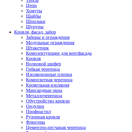
Тросы
Цепи
Хомуты
Шайбы
Шпильки
Шурупы
Кровля, фасад, забор
Заборы и ограждения
Модульные ограждения
Штакетник
Комплектующие для вентфасада
Кровля
Волновой шифер
Гибкая черепица
Изоляционные пленки
Композитная черепица
Кровельная изоляция
Мансардные окна
Металлочерепица
Обустройство кровли
Ондулин
Профнастил
Рулонная кровля
Флюгеры
Цементно-песчаная черепица