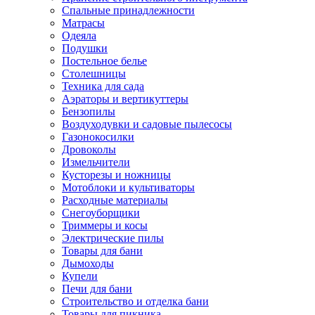
Спальные принадлежности
Матрасы
Одеяла
Подушки
Постельное белье
Столешницы
Техника для сада
Аэраторы и вертикуттеры
Бензопилы
Воздуходувки и садовые пылесосы
Газонокосилки
Дровоколы
Измельчители
Кусторезы и ножницы
Мотоблоки и культиваторы
Расходные материалы
Снегоуборщики
Триммеры и косы
Электрические пилы
Товары для бани
Дымоходы
Купели
Печи для бани
Строительство и отделка бани
Товары для пикника