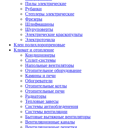
Пилы электрические
Рубанки
Степлеры электрические
Фрезеры
Шлифмашины
Шуруповерты
Электрические краскопульты
Электроточила
Клеи полихлоропреновые
Климат и отопление
Кондиционеры
Сплит-системы
Напольные вентиляторы
Отопительное оборудование
Камины и печи
Обогреватели
Отопительные котлы
Отопительные печи
Радиаторы
Тепловые завесы
Системы антиобледенения
Системы вентиляции
Бытовые вытяжные вентиляторы
Вентиляционные каналы
Вентиляционные решетки