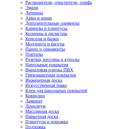
Растворители, очистители, олифа
Эмали
Лепнина
Арки и ниши
Дополнительные элементы
Карнизы и плинтусы
Колонны и пилястры
Консоли и балки
Молдинги и багеты
Панно и орнаменты
Порталы
Розетки, кессоны и куполы
Напольные покрытия
Виниловая плитка ПВХ
Грязезащитные покрытия
Инженерная доска
Искусственная трава
Клеи для напольных покрытий
Ковролин
Ламинат
Линолеум
Массивная доска
Паркетная доска
Плинтусы и порожки
Подложка