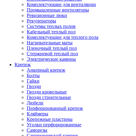
Комплектующие для вентиляции
Промышленные вентиляторы
Ревизионные люки
Рекуператоры
Системы теплых полов
Кабельный теплый пол
Комплектующие для теплого пола
Нагревательные маты
Пленочный теплый пол
Стержневой теплый пол
Электрические камины
Крепеж
Анкерный крепеж
Болты
Гайки
Гвозди
Гвозди кровельные
Гвозди строительные
Дюбели
Перфорированный крепеж
Кляймеры
Крепежные пластины
Уголки перфорированные
Саморезы
Сантехнический крепеж