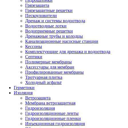
Гидрошпонки
Грязезащита
Грязезащитные решетки
Пескоуловители
Дренаж и системы водоотвода
Водоотводные лотки
Водоприемные решетки
Дренажные трубы и колодцы
Канализационные насосные станции
Кессоны
Комплектующие для дренажа и водоотвода
Септики
Полимерные мембраны
Аксессуары для мембран
Профилированные мембраны
Тротуарная плитка
Холодный асфальт
Герметики
Изоляция
Ветрозащита
Мембрана ветрозащитная
Гидроизоляция
Гидроизоляционные ленты
Гидроизоляционные пленки
Инъекционная гидроизоляция