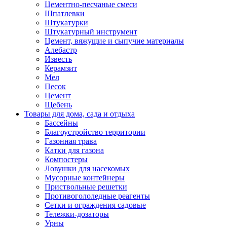
Цементно-песчаные смеси
Шпатлевки
Штукатурки
Штукатурный инструмент
Цемент, вяжущие и сыпучие материалы
Алебастр
Известь
Керамзит
Мел
Песок
Цемент
Щебень
Товары для дома, сада и отдыха
Бассейны
Благоустройство территории
Газонная трава
Катки для газона
Компостеры
Ловушки для насекомых
Мусорные контейнеры
Приствольные решетки
Противогололедные реагенты
Сетки и ограждения садовые
Тележки-дозаторы
Урны