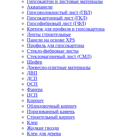
Гипсокартон и листовые материалы
Аквапанели
Гипсоволокнистый лист (ГВЛ)
Гипсокартонный лист (ГКЛ)
Гипсофибровый лист (ГФЛ)
Крепеж для профиля и гипсокартона
Ленты строительные
Панели на основе XPS
Профиль для гипсокартона
Стекло-фибровые листы
Стекломагниевый лист (СМЛ)
Шифер
Древесно-плитные материалы
ДВП
ДСП
ОСП
Фанера
ЦСП
Кирпич
Облицовочный кирпич
Поризованный камень
Строительный кирпич
Клеи
Жидкие гвозди
Клеи для дерева