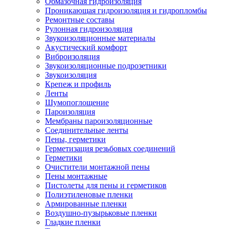
Обмазочная гидроизоляция
Проникающая гидроизоляция и гидропломбы
Ремонтные составы
Рулонная гидроизоляция
Звукоизоляционные материалы
Акустический комфорт
Виброизоляция
Звукоизоляционные подрозетники
Звукоизоляция
Крепеж и профиль
Ленты
Шумопоглощение
Пароизоляция
Мембраны пароизоляционные
Соединительные ленты
Пены, герметики
Герметизация резьбовых соединений
Герметики
Очистители монтажной пены
Пены монтажные
Пистолеты для пены и герметиков
Полиэтиленовые пленки
Армированные пленки
Воздушно-пузырьковые пленки
Гладкие пленки