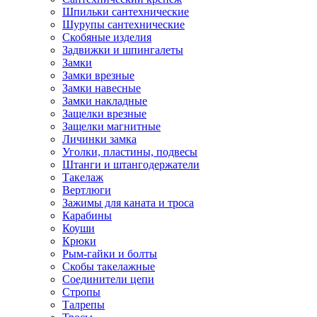
Шпильки сантехнические
Шурупы сантехнические
Скобяные изделия
Задвижки и шпингалеты
Замки
Замки врезные
Замки навесные
Замки накладные
Защелки врезные
Защелки магнитные
Личинки замка
Уголки, пластины, подвесы
Штанги и штангодержатели
Такелаж
Вертлюги
Зажимы для каната и троса
Карабины
Коуши
Крюки
Рым-гайки и болты
Скобы такелажные
Соединители цепи
Стропы
Талрепы