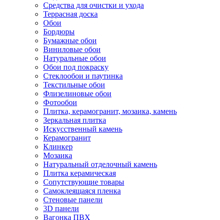
Средства для очистки и ухода
Террасная доска
Обои
Бордюры
Бумажные обои
Виниловые обои
Натуральные обои
Обои под покраску
Стеклообои и паутинка
Текстильные обои
Флизелиновые обои
Фотообои
Плитка, керамогранит, мозаика, камень
Зеркальная плитка
Искусственный камень
Керамогранит
Клинкер
Мозаика
Натуральный отделочный камень
Плитка керамическая
Сопутствующие товары
Самоклеящаяся пленка
Стеновые панели
3D панели
Вагонка ПВХ