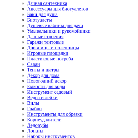
Дачная сантехника
Аксессуары для биотуалетов
Баки для душа
Биотуалеты
Душевые кабины для дачи
Умывальники и рукомойники
Дачные строения
Гаражи тентовые
Дровницы и поленницы
Игровые площадки
Пластиковые погреба
Сараи
Тенты и шатры
Декор для дома
Новогодний декор
Емкости для воды
Инструмент садовый
Ведра и лейки
Вилы
Грабли
Инструменты для обрезки
Корнеудалители
Ледорубы
Лопаты
Наборы инструментов