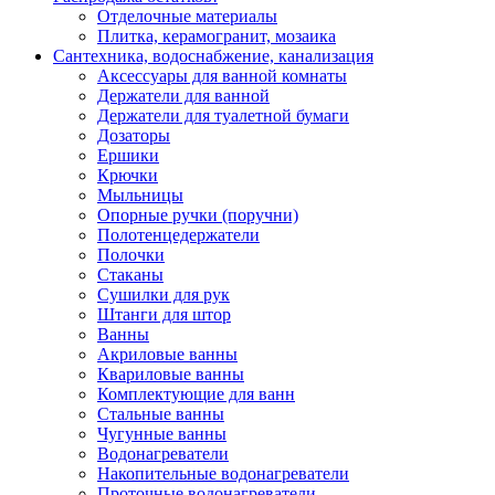
Отделочные материалы
Плитка, керамогранит, мозаика
Сантехника, водоснабжение, канализация
Аксессуары для ванной комнаты
Держатели для ванной
Держатели для туалетной бумаги
Дозаторы
Ершики
Крючки
Мыльницы
Опорные ручки (поручни)
Полотенцедержатели
Полочки
Стаканы
Сушилки для рук
Штанги для штор
Ванны
Акриловые ванны
Квариловые ванны
Комплектующие для ванн
Стальные ванны
Чугунные ванны
Водонагреватели
Накопительные водонагреватели
Проточные водонагреватели