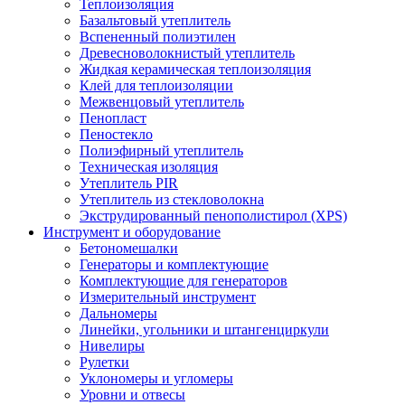
Теплоизоляция
Базальтовый утеплитель
Вспененный полиэтилен
Древесноволокнистый утеплитель
Жидкая керамическая теплоизоляция
Клей для теплоизоляции
Межвенцовый утеплитель
Пенопласт
Пеностекло
Полиэфирный утеплитель
Техническая изоляция
Утеплитель PIR
Утеплитель из стекловолокна
Экструдированный пенополистирол (XPS)
Инструмент и оборудование
Бетономешалки
Генераторы и комплектующие
Комплектующие для генераторов
Измерительный инструмент
Дальномеры
Линейки, угольники и штангенциркули
Нивелиры
Рулетки
Уклономеры и угломеры
Уровни и отвесы