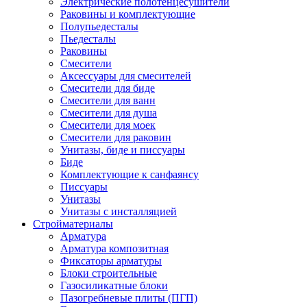
Электрические полотенцесушители
Раковины и комплектующие
Полупьедесталы
Пьедесталы
Раковины
Смесители
Аксессуары для смесителей
Смесители для биде
Смесители для ванн
Смесители для душа
Смесители для моек
Смесители для раковин
Унитазы, биде и писсуары
Биде
Комплектующие к санфаянсу
Писсуары
Унитазы
Унитазы с инсталляцией
Стройматериалы
Арматура
Арматура композитная
Фиксаторы арматуры
Блоки строительные
Газосиликатные блоки
Пазогребневые плиты (ПГП)