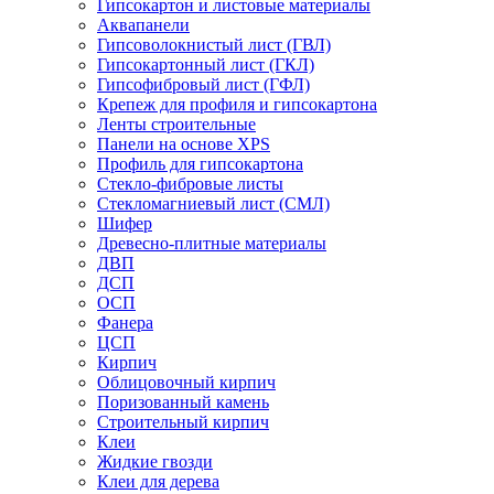
Гипсокартон и листовые материалы
Аквапанели
Гипсоволокнистый лист (ГВЛ)
Гипсокартонный лист (ГКЛ)
Гипсофибровый лист (ГФЛ)
Крепеж для профиля и гипсокартона
Ленты строительные
Панели на основе XPS
Профиль для гипсокартона
Стекло-фибровые листы
Стекломагниевый лист (СМЛ)
Шифер
Древесно-плитные материалы
ДВП
ДСП
ОСП
Фанера
ЦСП
Кирпич
Облицовочный кирпич
Поризованный камень
Строительный кирпич
Клеи
Жидкие гвозди
Клеи для дерева