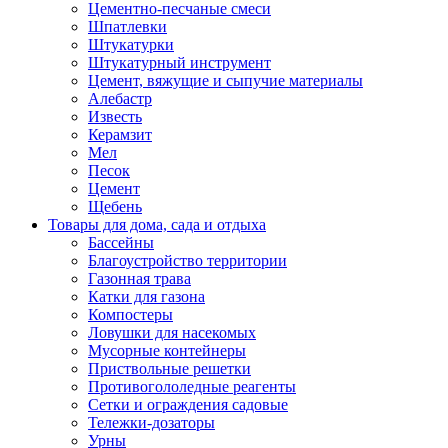
Цементно-песчаные смеси
Шпатлевки
Штукатурки
Штукатурный инструмент
Цемент, вяжущие и сыпучие материалы
Алебастр
Известь
Керамзит
Мел
Песок
Цемент
Щебень
Товары для дома, сада и отдыха
Бассейны
Благоустройство территории
Газонная трава
Катки для газона
Компостеры
Ловушки для насекомых
Мусорные контейнеры
Приствольные решетки
Противогололедные реагенты
Сетки и ограждения садовые
Тележки-дозаторы
Урны