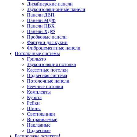
Дизайнерские панели
Звукоизоляционные панели
Панели ДВП
Панели МДФ
Панели ПВХ
Панели ХДФ
Пробковые панели
Фартуки для кухни
Фиброцементные панели
Потолочные системы
Грильято
Звукоизоляция потолка
Кассетные потолки
Подвесная система
Потолочные панели
Реечные потолки
Комплекты
Кубота
Рейки
Шины
Светильники
Встраиваемые
Накладные
Подвесные
Распродажа остатков!