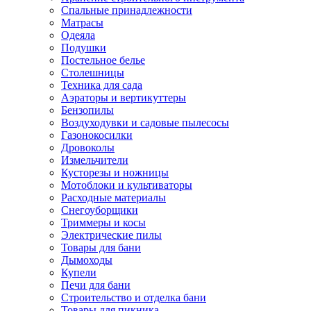
Спальные принадлежности
Матрасы
Одеяла
Подушки
Постельное белье
Столешницы
Техника для сада
Аэраторы и вертикуттеры
Бензопилы
Воздуходувки и садовые пылесосы
Газонокосилки
Дровоколы
Измельчители
Кусторезы и ножницы
Мотоблоки и культиваторы
Расходные материалы
Снегоуборщики
Триммеры и косы
Электрические пилы
Товары для бани
Дымоходы
Купели
Печи для бани
Строительство и отделка бани
Товары для пикника