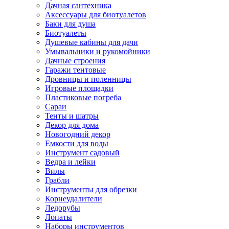
Дачная сантехника
Аксессуары для биотуалетов
Баки для душа
Биотуалеты
Душевые кабины для дачи
Умывальники и рукомойники
Дачные строения
Гаражи тентовые
Дровницы и поленницы
Игровые площадки
Пластиковые погреба
Сараи
Тенты и шатры
Декор для дома
Новогодний декор
Емкости для воды
Инструмент садовый
Ведра и лейки
Вилы
Грабли
Инструменты для обрезки
Корнеудалители
Ледорубы
Лопаты
Наборы инструментов