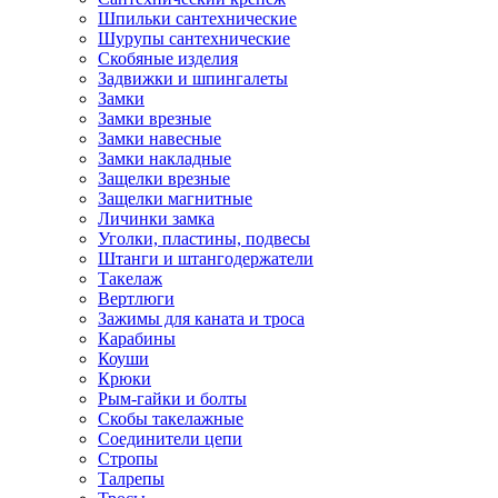
Шпильки сантехнические
Шурупы сантехнические
Скобяные изделия
Задвижки и шпингалеты
Замки
Замки врезные
Замки навесные
Замки накладные
Защелки врезные
Защелки магнитные
Личинки замка
Уголки, пластины, подвесы
Штанги и штангодержатели
Такелаж
Вертлюги
Зажимы для каната и троса
Карабины
Коуши
Крюки
Рым-гайки и болты
Скобы такелажные
Соединители цепи
Стропы
Талрепы