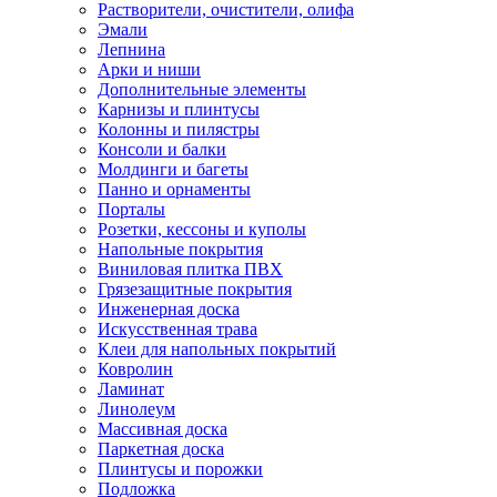
Растворители, очистители, олифа
Эмали
Лепнина
Арки и ниши
Дополнительные элементы
Карнизы и плинтусы
Колонны и пилястры
Консоли и балки
Молдинги и багеты
Панно и орнаменты
Порталы
Розетки, кессоны и куполы
Напольные покрытия
Виниловая плитка ПВХ
Грязезащитные покрытия
Инженерная доска
Искусственная трава
Клеи для напольных покрытий
Ковролин
Ламинат
Линолеум
Массивная доска
Паркетная доска
Плинтусы и порожки
Подложка