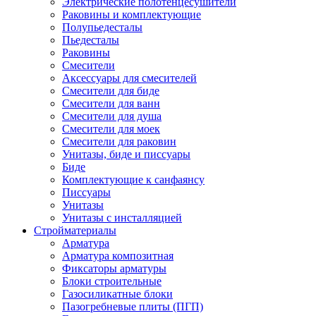
Электрические полотенцесушители
Раковины и комплектующие
Полупьедесталы
Пьедесталы
Раковины
Смесители
Аксессуары для смесителей
Смесители для биде
Смесители для ванн
Смесители для душа
Смесители для моек
Смесители для раковин
Унитазы, биде и писсуары
Биде
Комплектующие к санфаянсу
Писсуары
Унитазы
Унитазы с инсталляцией
Стройматериалы
Арматура
Арматура композитная
Фиксаторы арматуры
Блоки строительные
Газосиликатные блоки
Пазогребневые плиты (ПГП)