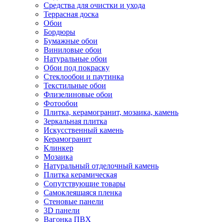
Средства для очистки и ухода
Террасная доска
Обои
Бордюры
Бумажные обои
Виниловые обои
Натуральные обои
Обои под покраску
Стеклообои и паутинка
Текстильные обои
Флизелиновые обои
Фотообои
Плитка, керамогранит, мозаика, камень
Зеркальная плитка
Искусственный камень
Керамогранит
Клинкер
Мозаика
Натуральный отделочный камень
Плитка керамическая
Сопутствующие товары
Самоклеящаяся пленка
Стеновые панели
3D панели
Вагонка ПВХ