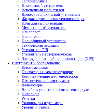
Теплоизоляция
Базальтовый утеплитель
Вспененный полиэтилен
Древесноволокнистый утеплитель
Жидкая керамическая теплоизоляция
Клей для теплоизоляции
Межвенцовый утеплитель
Пенопласт
Пеностекло
Полиэфирный утеплитель
Техническая изоляция
Утеплитель PIR
Утеплитель из стекловолокна
Экструдированный пенополистирол (XPS)
Инструмент и оборудование
Бетономешалки
Генераторы и комплектующие
Комплектующие для генераторов
Измерительный инструмент
Дальномеры
Линейки, угольники и штангенциркули
Нивелиры
Рулетки
Уклономеры и угломеры
Уровни и отвесы