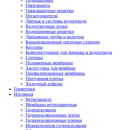
Гидрошпонки
Грязезащита
Грязезащитные решетки
Пескоуловители
Дренаж и системы водоотвода
Водоотводные лотки
Водоприемные решетки
Дренажные трубы и колодцы
Канализационные насосные станции
Кессоны
Комплектующие для дренажа и водоотвода
Септики
Полимерные мембраны
Аксессуары для мембран
Профилированные мембраны
Тротуарная плитка
Холодный асфальт
Герметики
Изоляция
Ветрозащита
Мембрана ветрозащитная
Гидроизоляция
Гидроизоляционные ленты
Гидроизоляционные пленки
Инъекционная гидроизоляция