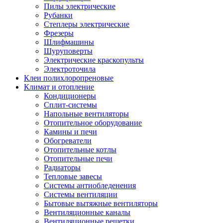
Пилы электрические
Рубанки
Степлеры электрические
Фрезеры
Шлифмашины
Шуруповерты
Электрические краскопульты
Электроточила
Клеи полихлоропреновые
Климат и отопление
Кондиционеры
Сплит-системы
Напольные вентиляторы
Отопительное оборудование
Камины и печи
Обогреватели
Отопительные котлы
Отопительные печи
Радиаторы
Тепловые завесы
Системы антиобледенения
Системы вентиляции
Бытовые вытяжные вентиляторы
Вентиляционные каналы
Вентиляционные решетки