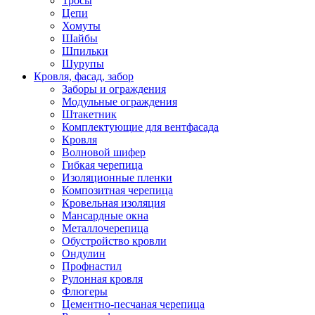
Тросы
Цепи
Хомуты
Шайбы
Шпильки
Шурупы
Кровля, фасад, забор
Заборы и ограждения
Модульные ограждения
Штакетник
Комплектующие для вентфасада
Кровля
Волновой шифер
Гибкая черепица
Изоляционные пленки
Композитная черепица
Кровельная изоляция
Мансардные окна
Металлочерепица
Обустройство кровли
Ондулин
Профнастил
Рулонная кровля
Флюгеры
Цементно-песчаная черепица