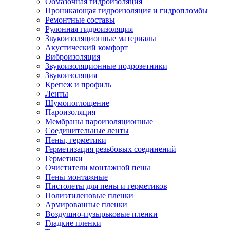
Обмазочная гидроизоляция
Проникающая гидроизоляция и гидропломбы
Ремонтные составы
Рулонная гидроизоляция
Звукоизоляционные материалы
Акустический комфорт
Виброизоляция
Звукоизоляционные подрозетники
Звукоизоляция
Крепеж и профиль
Ленты
Шумопоглощение
Пароизоляция
Мембраны пароизоляционные
Соединительные ленты
Пены, герметики
Герметизация резьбовых соединений
Герметики
Очистители монтажной пены
Пены монтажные
Пистолеты для пены и герметиков
Полиэтиленовые пленки
Армированные пленки
Воздушно-пузырьковые пленки
Гладкие пленки