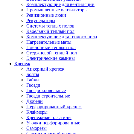
Комплектующие для вентиляции
Промышленные вентиляторы
Ревизионные люки
Рекуператоры
Системы теплых полов
Кабельный теплый пол
Комплектующие для теплого пола
Нагревательные маты
Пленочный теплый пол
Стержневой теплый пол
Электрические камины
Крепеж
Анкерный крепеж
Болты
Гайки
Гвозди
Гвозди кровельные
Гвозди строительные
Дюбели
Перфорированный крепеж
Кляймеры
Крепежные пластины
Уголки перфорированные
Саморезы
Сантехнический крепеж