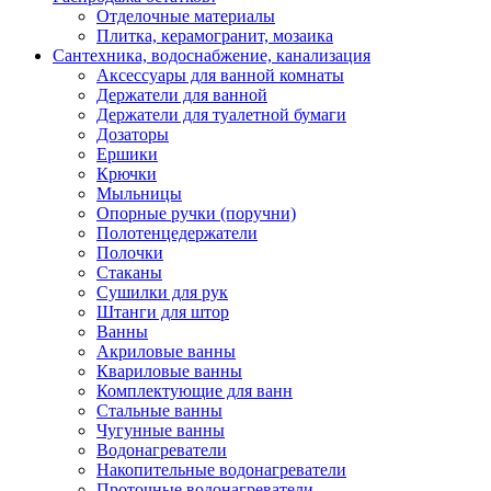
Отделочные материалы
Плитка, керамогранит, мозаика
Сантехника, водоснабжение, канализация
Аксессуары для ванной комнаты
Держатели для ванной
Держатели для туалетной бумаги
Дозаторы
Ершики
Крючки
Мыльницы
Опорные ручки (поручни)
Полотенцедержатели
Полочки
Стаканы
Сушилки для рук
Штанги для штор
Ванны
Акриловые ванны
Квариловые ванны
Комплектующие для ванн
Стальные ванны
Чугунные ванны
Водонагреватели
Накопительные водонагреватели
Проточные водонагреватели