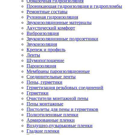
Обмазочная гидроизоляция
Проникающая гидроизоляция и гидропломбы
Ремонтные составы
Рулонная гидроизоляция
Звукоизоляционные материалы
Акустический комфорт
Виброизоляция
Звукоизоляционные подрозетники
Звукоизоляция
Крепеж и профиль
Ленты
Шумопоглощение
Пароизоляция
Мембраны пароизоляционные
Соединительные ленты
Пены, герметики
Герметизация резьбовых соединений
Герметики
Очистители монтажной пены
Пены монтажные
Пистолеты для пены и герметиков
Полиэтиленовые пленки
Армированные пленки
Воздушно-пузырьковые пленки
Гладкие пленки