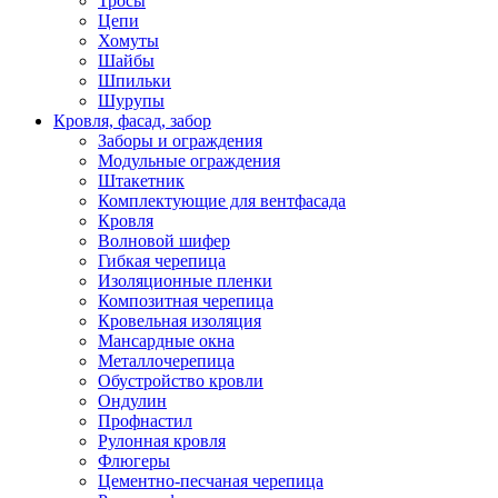
Тросы
Цепи
Хомуты
Шайбы
Шпильки
Шурупы
Кровля, фасад, забор
Заборы и ограждения
Модульные ограждения
Штакетник
Комплектующие для вентфасада
Кровля
Волновой шифер
Гибкая черепица
Изоляционные пленки
Композитная черепица
Кровельная изоляция
Мансардные окна
Металлочерепица
Обустройство кровли
Ондулин
Профнастил
Рулонная кровля
Флюгеры
Цементно-песчаная черепица