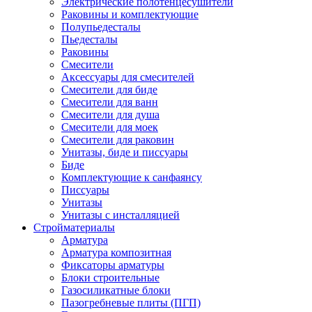
Электрические полотенцесушители
Раковины и комплектующие
Полупьедесталы
Пьедесталы
Раковины
Смесители
Аксессуары для смесителей
Смесители для биде
Смесители для ванн
Смесители для душа
Смесители для моек
Смесители для раковин
Унитазы, биде и писсуары
Биде
Комплектующие к санфаянсу
Писсуары
Унитазы
Унитазы с инсталляцией
Стройматериалы
Арматура
Арматура композитная
Фиксаторы арматуры
Блоки строительные
Газосиликатные блоки
Пазогребневые плиты (ПГП)