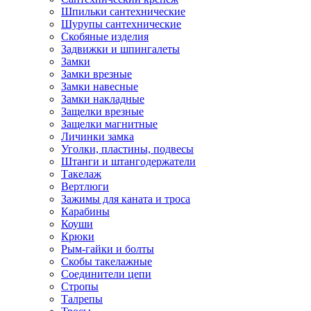
Шпильки сантехнические
Шурупы сантехнические
Скобяные изделия
Задвижки и шпингалеты
Замки
Замки врезные
Замки навесные
Замки накладные
Защелки врезные
Защелки магнитные
Личинки замка
Уголки, пластины, подвесы
Штанги и штангодержатели
Такелаж
Вертлюги
Зажимы для каната и троса
Карабины
Коуши
Крюки
Рым-гайки и болты
Скобы такелажные
Соединители цепи
Стропы
Талрепы