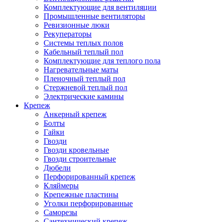
Комплектующие для вентиляции
Промышленные вентиляторы
Ревизионные люки
Рекуператоры
Системы теплых полов
Кабельный теплый пол
Комплектующие для теплого пола
Нагревательные маты
Пленочный теплый пол
Стержневой теплый пол
Электрические камины
Крепеж
Анкерный крепеж
Болты
Гайки
Гвозди
Гвозди кровельные
Гвозди строительные
Дюбели
Перфорированный крепеж
Кляймеры
Крепежные пластины
Уголки перфорированные
Саморезы
Сантехнический крепеж