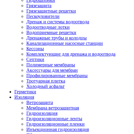
Гидрошпонки
Грязезащита
Грязезащитные решетки
Пескоуловители
Дренаж и системы водоотвода
Водоотводные лотки
Водоприемные решетки
Дренажные трубы и колодцы
Канализационные насосные станции
Кессоны
Комплектующие для дренажа и водоотвода
Септики
Полимерные мембраны
Аксессуары для мембран
Профилированные мембраны
Тротуарная плитка
Холодный асфальт
Герметики
Изоляция
Ветрозащита
Мембрана ветрозащитная
Гидроизоляция
Гидроизоляционные ленты
Гидроизоляционные пленки
Инъекционная гидроизоляция