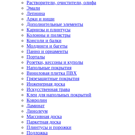
Растворители, очистители, олифа
Эмали
Лепнина
Арки и ниши
Дополнительные элементы
Карнизы и плинтусы
Колонны и пилястры
Консоли и балки
Молдинги и багеты
Панно и орнаменты
Порталы
Розетки, кессоны и куполы
Напольные покрытия
Виниловая плитка ПВХ
Грязезащитные покрытия
Инженерная доска
Искусственная трава
Клеи для напольных покрытий
Ковролин
Ламинат
Линолеум
Массивная доска
Паркетная доска
Плинтусы и порожки
Подложка