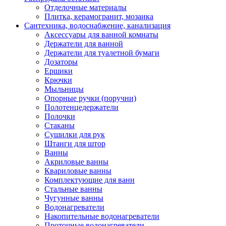
Отделочные материалы
Плитка, керамогранит, мозаика
Сантехника, водоснабжение, канализация
Аксессуары для ванной комнаты
Держатели для ванной
Держатели для туалетной бумаги
Дозаторы
Ершики
Крючки
Мыльницы
Опорные ручки (поручни)
Полотенцедержатели
Полочки
Стаканы
Сушилки для рук
Штанги для штор
Ванны
Акриловые ванны
Квариловые ванны
Комплектующие для ванн
Стальные ванны
Чугунные ванны
Водонагреватели
Накопительные водонагреватели
Проточные водонагреватели