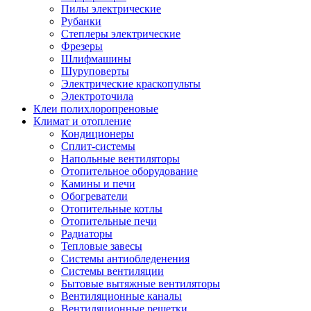
Пилы электрические
Рубанки
Степлеры электрические
Фрезеры
Шлифмашины
Шуруповерты
Электрические краскопульты
Электроточила
Клеи полихлоропреновые
Климат и отопление
Кондиционеры
Сплит-системы
Напольные вентиляторы
Отопительное оборудование
Камины и печи
Обогреватели
Отопительные котлы
Отопительные печи
Радиаторы
Тепловые завесы
Системы антиобледенения
Системы вентиляции
Бытовые вытяжные вентиляторы
Вентиляционные каналы
Вентиляционные решетки