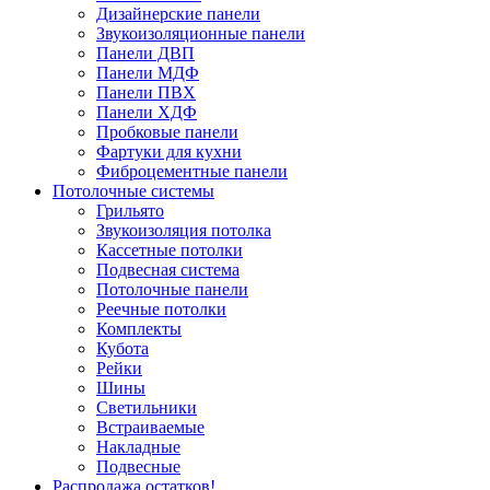
Дизайнерские панели
Звукоизоляционные панели
Панели ДВП
Панели МДФ
Панели ПВХ
Панели ХДФ
Пробковые панели
Фартуки для кухни
Фиброцементные панели
Потолочные системы
Грильято
Звукоизоляция потолка
Кассетные потолки
Подвесная система
Потолочные панели
Реечные потолки
Комплекты
Кубота
Рейки
Шины
Светильники
Встраиваемые
Накладные
Подвесные
Распродажа остатков!