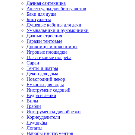
Дачная сантехника
Аксессуары для биотуалетов
Баки для душа
Биотуалеты
Душевые кабины для дачи
Умывальники и рукомойники
Дачные строения
Гаражи тентовые
Дровницы и поленницы
Игровые площадки
Пластиковые погреба
Сараи
Тенты и шатры
Декор для дома
Новогодний декор
Емкости для воды
Инструмент садовый
Ведра и лейки
Вилы
Грабли
Инструменты для обрезки
Корнеудалители
Ледорубы
Лопаты
Наборы инструментов