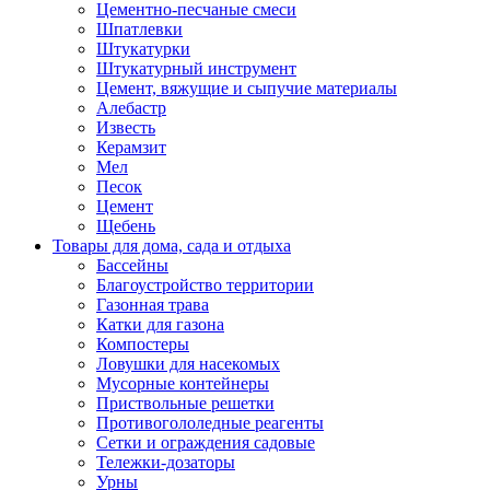
Цементно-песчаные смеси
Шпатлевки
Штукатурки
Штукатурный инструмент
Цемент, вяжущие и сыпучие материалы
Алебастр
Известь
Керамзит
Мел
Песок
Цемент
Щебень
Товары для дома, сада и отдыха
Бассейны
Благоустройство территории
Газонная трава
Катки для газона
Компостеры
Ловушки для насекомых
Мусорные контейнеры
Приствольные решетки
Противогололедные реагенты
Сетки и ограждения садовые
Тележки-дозаторы
Урны