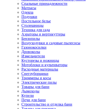
Спальные принадлежности
Матрасы
Одеяла
Подушки
Постельное белье
Столешницы
Техника для сада
Аэраторы и вертикуттеры
Бензопилы
Воздуходувки и садовые пылесосы
Газонокосилки
Дровоколы
Измельчители
Кусторезы и ножницы
Мотоблоки и культиваторы
Расходные материалы
Снегоуборщики
Триммеры и косы
Электрические пилы
Товары для бани
Дымоходы
Купели
Печи для бани
Строительство и отделка бани
Товары для пикника