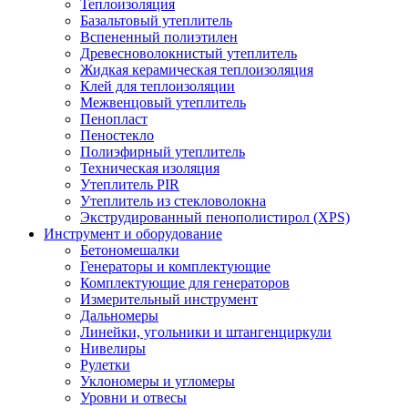
Теплоизоляция
Базальтовый утеплитель
Вспененный полиэтилен
Древесноволокнистый утеплитель
Жидкая керамическая теплоизоляция
Клей для теплоизоляции
Межвенцовый утеплитель
Пенопласт
Пеностекло
Полиэфирный утеплитель
Техническая изоляция
Утеплитель PIR
Утеплитель из стекловолокна
Экструдированный пенополистирол (XPS)
Инструмент и оборудование
Бетономешалки
Генераторы и комплектующие
Комплектующие для генераторов
Измерительный инструмент
Дальномеры
Линейки, угольники и штангенциркули
Нивелиры
Рулетки
Уклономеры и угломеры
Уровни и отвесы