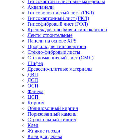
Гипсокартон и листовые материалы
Аквапанели
Гипсоволокнистый лист (ГВЛ)
Гипсокартонный лист (ГКЛ)
Гипсофибровый лист (ГФЛ)
Крепеж для профиля и гипсокартона
Ленты строительные
Панели на основе XPS
Профиль для гипсокартона
Стекло-фибровые листы
Стекломагниевый лист (СМЛ)
Шифер
Древесно-плитные материалы
ДВП
ДСП
ОСП
Фанера
ЦСП
Кирпич
Облицовочный кирпич
Поризованный камень
Строительный кирпич
Клеи
Жидкие гвозди
Клеи для дерева