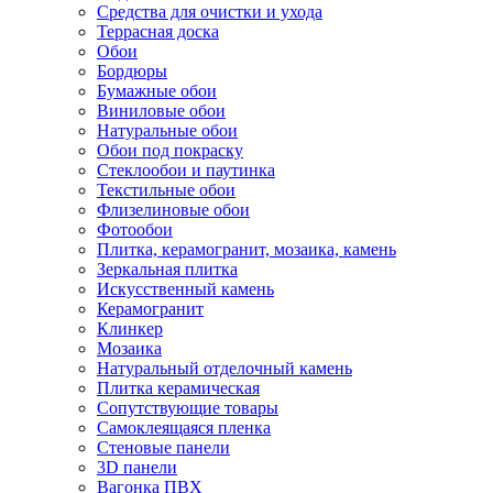
Средства для очистки и ухода
Террасная доска
Обои
Бордюры
Бумажные обои
Виниловые обои
Натуральные обои
Обои под покраску
Стеклообои и паутинка
Текстильные обои
Флизелиновые обои
Фотообои
Плитка, керамогранит, мозаика, камень
Зеркальная плитка
Искусственный камень
Керамогранит
Клинкер
Мозаика
Натуральный отделочный камень
Плитка керамическая
Сопутствующие товары
Самоклеящаяся пленка
Стеновые панели
3D панели
Вагонка ПВХ