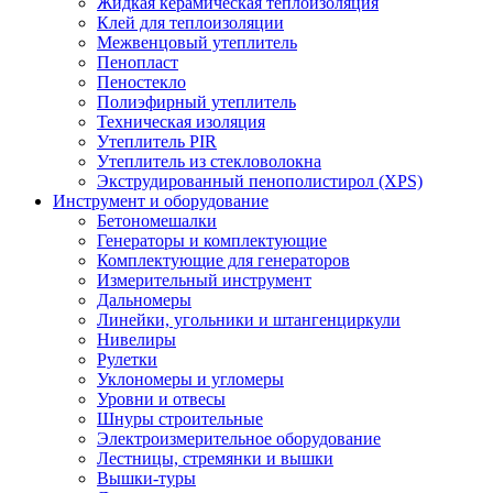
Жидкая керамическая теплоизоляция
Клей для теплоизоляции
Межвенцовый утеплитель
Пенопласт
Пеностекло
Полиэфирный утеплитель
Техническая изоляция
Утеплитель PIR
Утеплитель из стекловолокна
Экструдированный пенополистирол (XPS)
Инструмент и оборудование
Бетономешалки
Генераторы и комплектующие
Комплектующие для генераторов
Измерительный инструмент
Дальномеры
Линейки, угольники и штангенциркули
Нивелиры
Рулетки
Уклономеры и угломеры
Уровни и отвесы
Шнуры строительные
Электроизмерительное оборудование
Лестницы, стремянки и вышки
Вышки-туры