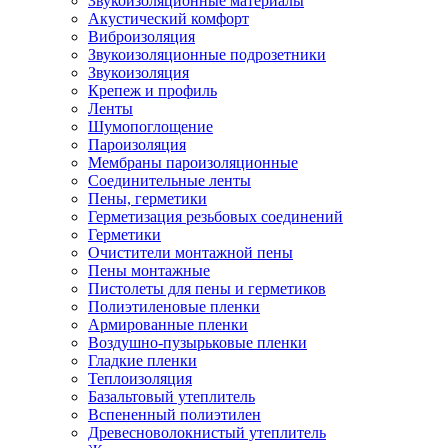
Звукоизоляционные материалы
Акустический комфорт
Виброизоляция
Звукоизоляционные подрозетники
Звукоизоляция
Крепеж и профиль
Ленты
Шумопоглощение
Пароизоляция
Мембраны пароизоляционные
Соединительные ленты
Пены, герметики
Герметизация резьбовых соединений
Герметики
Очистители монтажной пены
Пены монтажные
Пистолеты для пены и герметиков
Полиэтиленовые пленки
Армированные пленки
Воздушно-пузырьковые пленки
Гладкие пленки
Теплоизоляция
Базальтовый утеплитель
Вспененный полиэтилен
Древесноволокнистый утеплитель