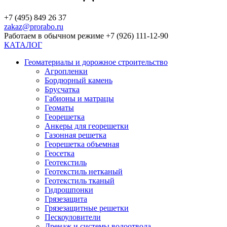
+7 (495) 849 26 37
zakaz@prorabo.ru
Работаем в обычном режиме +7 (926) 111-12-90
КАТАЛОГ
Геоматериалы и дорожное строительство
Агропленки
Бордюрный камень
Брусчатка
Габионы и матрацы
Геоматы
Георешетка
Анкеры для георешетки
Газонная решетка
Георешетка объемная
Геосетка
Геотекстиль
Геотекстиль нетканый
Геотекстиль тканый
Гидрошпонки
Грязезащита
Грязезащитные решетки
Пескоуловители
Дренаж и системы водоотвода