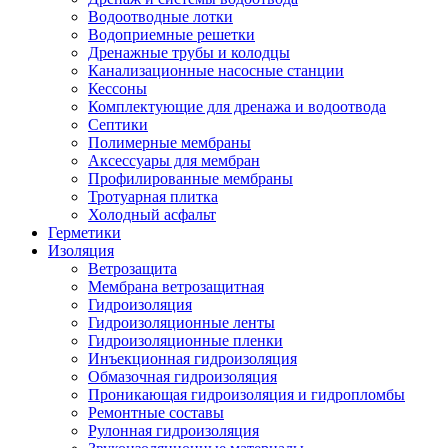
Водоотводные лотки
Водоприемные решетки
Дренажные трубы и колодцы
Канализационные насосные станции
Кессоны
Комплектующие для дренажа и водоотвода
Септики
Полимерные мембраны
Аксессуары для мембран
Профилированные мембраны
Тротуарная плитка
Холодный асфальт
Герметики
Изоляция
Ветрозащита
Мембрана ветрозащитная
Гидроизоляция
Гидроизоляционные ленты
Гидроизоляционные пленки
Инъекционная гидроизоляция
Обмазочная гидроизоляция
Проникающая гидроизоляция и гидропломбы
Ремонтные составы
Рулонная гидроизоляция