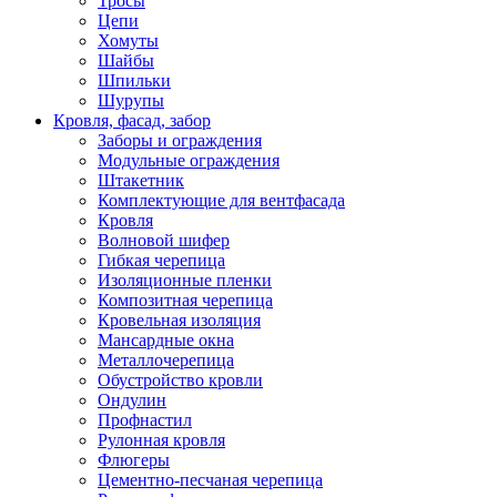
Тросы
Цепи
Хомуты
Шайбы
Шпильки
Шурупы
Кровля, фасад, забор
Заборы и ограждения
Модульные ограждения
Штакетник
Комплектующие для вентфасада
Кровля
Волновой шифер
Гибкая черепица
Изоляционные пленки
Композитная черепица
Кровельная изоляция
Мансардные окна
Металлочерепица
Обустройство кровли
Ондулин
Профнастил
Рулонная кровля
Флюгеры
Цементно-песчаная черепица