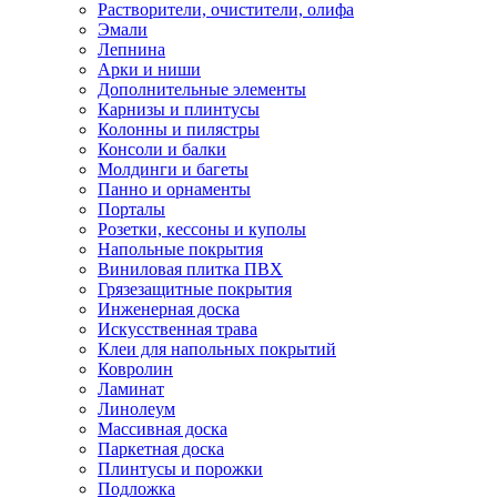
Растворители, очистители, олифа
Эмали
Лепнина
Арки и ниши
Дополнительные элементы
Карнизы и плинтусы
Колонны и пилястры
Консоли и балки
Молдинги и багеты
Панно и орнаменты
Порталы
Розетки, кессоны и куполы
Напольные покрытия
Виниловая плитка ПВХ
Грязезащитные покрытия
Инженерная доска
Искусственная трава
Клеи для напольных покрытий
Ковролин
Ламинат
Линолеум
Массивная доска
Паркетная доска
Плинтусы и порожки
Подложка