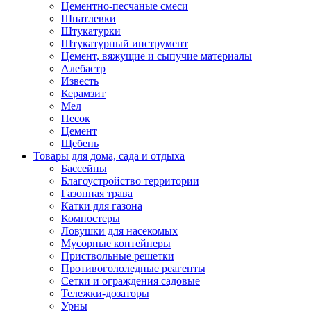
Цементно-песчаные смеси
Шпатлевки
Штукатурки
Штукатурный инструмент
Цемент, вяжущие и сыпучие материалы
Алебастр
Известь
Керамзит
Мел
Песок
Цемент
Щебень
Товары для дома, сада и отдыха
Бассейны
Благоустройство территории
Газонная трава
Катки для газона
Компостеры
Ловушки для насекомых
Мусорные контейнеры
Приствольные решетки
Противогололедные реагенты
Сетки и ограждения садовые
Тележки-дозаторы
Урны