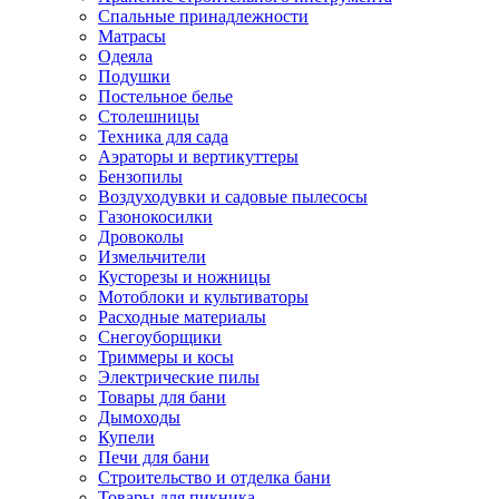
Спальные принадлежности
Матрасы
Одеяла
Подушки
Постельное белье
Столешницы
Техника для сада
Аэраторы и вертикуттеры
Бензопилы
Воздуходувки и садовые пылесосы
Газонокосилки
Дровоколы
Измельчители
Кусторезы и ножницы
Мотоблоки и культиваторы
Расходные материалы
Снегоуборщики
Триммеры и косы
Электрические пилы
Товары для бани
Дымоходы
Купели
Печи для бани
Строительство и отделка бани
Товары для пикника