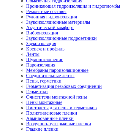
Обмазочная гидроизоляция
Проникающая гидроизоляция и гидропломбы
Ремонтные составы
Рулонная гидроизоляция
Звукоизоляционные материалы
Акустический комфорт
Виброизоляция
Звукоизоляционные подрозетники
Звукоизоляция
Крепеж и профиль
Ленты
Шумопоглощение
Пароизоляция
Мембраны пароизоляционные
Соединительные ленты
Пены, герметики
Герметизация резьбовых соединений
Герметики
Очистители монтажной пены
Пены монтажные
Пистолеты для пены и герметиков
Полиэтиленовые пленки
Армированные пленки
Воздушно-пузырьковые пленки
Гладкие пленки