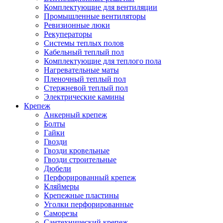
Комплектующие для вентиляции
Промышленные вентиляторы
Ревизионные люки
Рекуператоры
Системы теплых полов
Кабельный теплый пол
Комплектующие для теплого пола
Нагревательные маты
Пленочный теплый пол
Стержневой теплый пол
Электрические камины
Крепеж
Анкерный крепеж
Болты
Гайки
Гвозди
Гвозди кровельные
Гвозди строительные
Дюбели
Перфорированный крепеж
Кляймеры
Крепежные пластины
Уголки перфорированные
Саморезы
Сантехнический крепеж