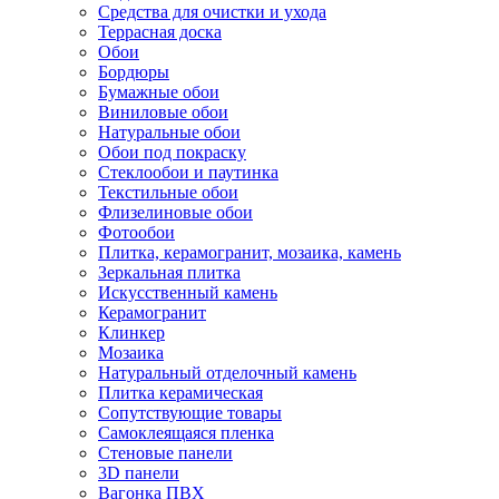
Средства для очистки и ухода
Террасная доска
Обои
Бордюры
Бумажные обои
Виниловые обои
Натуральные обои
Обои под покраску
Стеклообои и паутинка
Текстильные обои
Флизелиновые обои
Фотообои
Плитка, керамогранит, мозаика, камень
Зеркальная плитка
Искусственный камень
Керамогранит
Клинкер
Мозаика
Натуральный отделочный камень
Плитка керамическая
Сопутствующие товары
Самоклеящаяся пленка
Стеновые панели
3D панели
Вагонка ПВХ