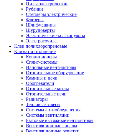
Пилы электрические
Рубанки
Степлеры электрические
Фрезеры
Шлифмашины
Шуруповерты
Электрические краскопульты
Электроточила
Клеи полихлоропреновые
Климат и отопление
Кондиционеры
Сплит-системы
Напольные вентиляторы
Отопительное оборудование
Камины и печи
Обогреватели
Отопительные котлы
Отопительные печи
Радиаторы
Тепловые завесы
Системы антиобледенения
Системы вентиляции
Бытовые вытяжные вентиляторы
Вентиляционные каналы
Вентиляционные решетки