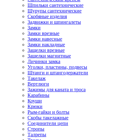
Шпильки сантехнические
Шурупы сантехнические
Скобяные изделия
Задвижки и шпингалеты
Замки
Замки врезные
Замки навесные
Замки накладные
Защелки врезные
Защелки магнитные
Личинки замка
Уголки, пластины, подвесы
Штанги и штангодержатели
Такелаж
Вертлюги
Зажимы для каната и троса
Карабины
Коуши
Крюки
Рым-гайки и болты
Скобы такелажные
Соединители цепи
Стропы
Талрепы