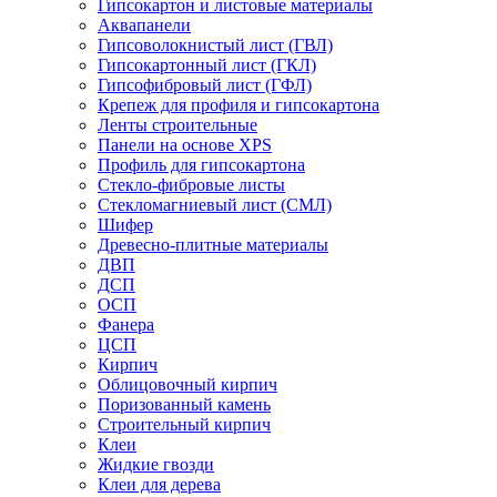
Гипсокартон и листовые материалы
Аквапанели
Гипсоволокнистый лист (ГВЛ)
Гипсокартонный лист (ГКЛ)
Гипсофибровый лист (ГФЛ)
Крепеж для профиля и гипсокартона
Ленты строительные
Панели на основе XPS
Профиль для гипсокартона
Стекло-фибровые листы
Стекломагниевый лист (СМЛ)
Шифер
Древесно-плитные материалы
ДВП
ДСП
ОСП
Фанера
ЦСП
Кирпич
Облицовочный кирпич
Поризованный камень
Строительный кирпич
Клеи
Жидкие гвозди
Клеи для дерева