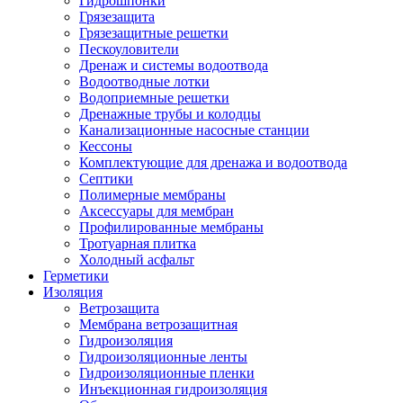
Гидрошпонки
Грязезащита
Грязезащитные решетки
Пескоуловители
Дренаж и системы водоотвода
Водоотводные лотки
Водоприемные решетки
Дренажные трубы и колодцы
Канализационные насосные станции
Кессоны
Комплектующие для дренажа и водоотвода
Септики
Полимерные мембраны
Аксессуары для мембран
Профилированные мембраны
Тротуарная плитка
Холодный асфальт
Герметики
Изоляция
Ветрозащита
Мембрана ветрозащитная
Гидроизоляция
Гидроизоляционные ленты
Гидроизоляционные пленки
Инъекционная гидроизоляция