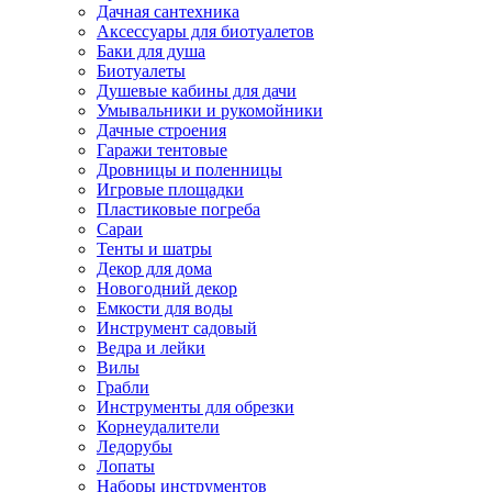
Дачная сантехника
Аксессуары для биотуалетов
Баки для душа
Биотуалеты
Душевые кабины для дачи
Умывальники и рукомойники
Дачные строения
Гаражи тентовые
Дровницы и поленницы
Игровые площадки
Пластиковые погреба
Сараи
Тенты и шатры
Декор для дома
Новогодний декор
Емкости для воды
Инструмент садовый
Ведра и лейки
Вилы
Грабли
Инструменты для обрезки
Корнеудалители
Ледорубы
Лопаты
Наборы инструментов