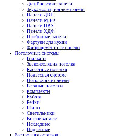
Дизайнерские панели
Звукоизоляционные панели
Панели ДВП
Панели МДФ
Панели ПВХ
Панели ХДФ
Пробковые панели
Фартуки для кухни
Фиброцементные панели
Потолочные системы
Грильято
Звукоизоляция потолка
Кассетные потолки
Подвесная система
Потолочные панели
Реечные потолки
Комплекты
Кубота
Рейки
Шины
Светильники
Встраиваемые
Накладные
Подвесные
Распродажа остатков!