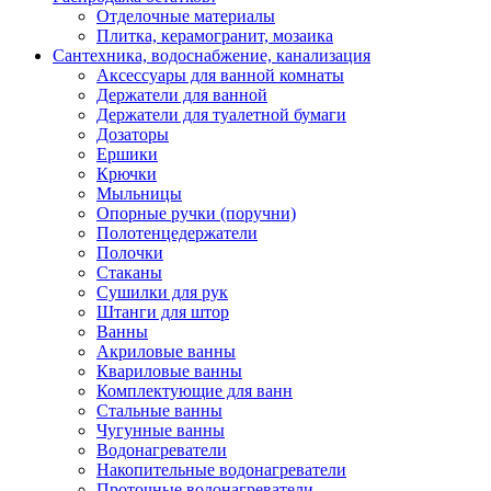
Отделочные материалы
Плитка, керамогранит, мозаика
Сантехника, водоснабжение, канализация
Аксессуары для ванной комнаты
Держатели для ванной
Держатели для туалетной бумаги
Дозаторы
Ершики
Крючки
Мыльницы
Опорные ручки (поручни)
Полотенцедержатели
Полочки
Стаканы
Сушилки для рук
Штанги для штор
Ванны
Акриловые ванны
Квариловые ванны
Комплектующие для ванн
Стальные ванны
Чугунные ванны
Водонагреватели
Накопительные водонагреватели
Проточные водонагреватели