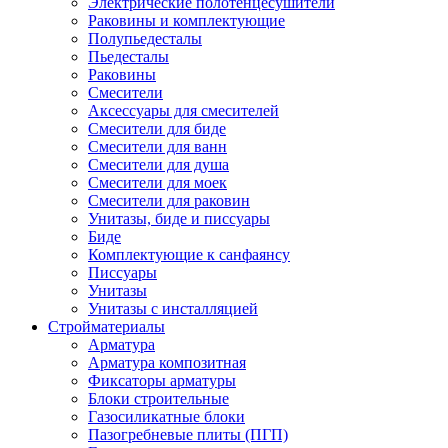
Электрические полотенцесушители
Раковины и комплектующие
Полупьедесталы
Пьедесталы
Раковины
Смесители
Аксессуары для смесителей
Смесители для биде
Смесители для ванн
Смесители для душа
Смесители для моек
Смесители для раковин
Унитазы, биде и писсуары
Биде
Комплектующие к санфаянсу
Писсуары
Унитазы
Унитазы с инсталляцией
Стройматериалы
Арматура
Арматура композитная
Фиксаторы арматуры
Блоки строительные
Газосиликатные блоки
Пазогребневые плиты (ПГП)