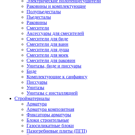
Электрические полотенцесушители
Раковины и комплектующие
Полупьедесталы
Пьедесталы
Раковины
Смесители
Аксессуары для смесителей
Смесители для биде
Смесители для ванн
Смесители для душа
Смесители для моек
Смесители для раковин
Унитазы, биде и писсуары
Биде
Комплектующие к санфаянсу
Писсуары
Унитазы
Унитазы с инсталляцией
Стройматериалы
Арматура
Арматура композитная
Фиксаторы арматуры
Блоки строительные
Газосиликатные блоки
Пазогребневые плиты (ПГП)