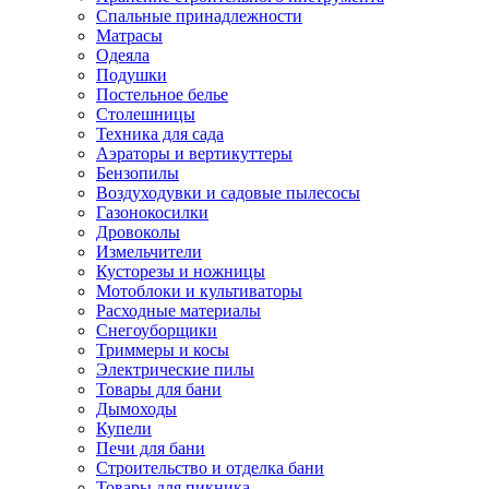
Спальные принадлежности
Матрасы
Одеяла
Подушки
Постельное белье
Столешницы
Техника для сада
Аэраторы и вертикуттеры
Бензопилы
Воздуходувки и садовые пылесосы
Газонокосилки
Дровоколы
Измельчители
Кусторезы и ножницы
Мотоблоки и культиваторы
Расходные материалы
Снегоуборщики
Триммеры и косы
Электрические пилы
Товары для бани
Дымоходы
Купели
Печи для бани
Строительство и отделка бани
Товары для пикника