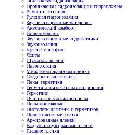
Обмазочная гидроизоляция
Проникающая гидроизоляция и гидропломбы
Ремонтные составы
Рулонная гидроизоляция
Звукоизоляционные материалы
Акустический комфорт
Виброизоляция
Звукоизоляционные подрозетники
Звукоизоляция
Крепеж и профиль
Ленты
Шумопоглощение
Пароизоляция
Мембраны пароизоляционные
Соединительные ленты
Пены, герметики
Герметизация резьбовых соединений
Герметики
Очистители монтажной пены
Пены монтажные
Пистолеты для пены и герметиков
Полиэтиленовые пленки
Армированные пленки
Воздушно-пузырьковые пленки
Гладкие пленки