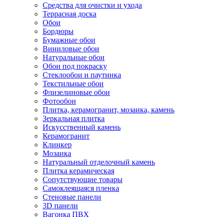
Средства для очистки и ухода
Террасная доска
Обои
Бордюры
Бумажные обои
Виниловые обои
Натуральные обои
Обои под покраску
Стеклообои и паутинка
Текстильные обои
Флизелиновые обои
Фотообои
Плитка, керамогранит, мозаика, камень
Зеркальная плитка
Искусственный камень
Керамогранит
Клинкер
Мозаика
Натуральный отделочный камень
Плитка керамическая
Сопутствующие товары
Самоклеящаяся пленка
Стеновые панели
3D панели
Вагонка ПВХ