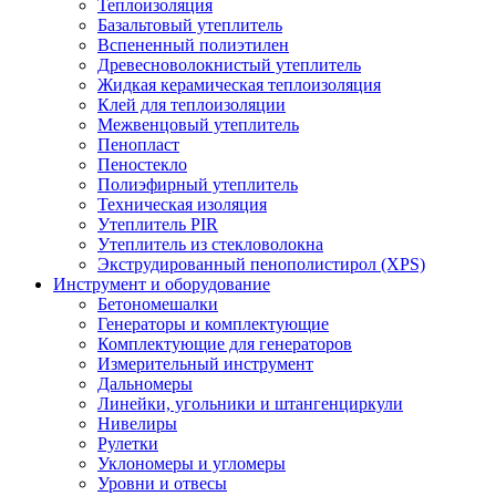
Теплоизоляция
Базальтовый утеплитель
Вспененный полиэтилен
Древесноволокнистый утеплитель
Жидкая керамическая теплоизоляция
Клей для теплоизоляции
Межвенцовый утеплитель
Пенопласт
Пеностекло
Полиэфирный утеплитель
Техническая изоляция
Утеплитель PIR
Утеплитель из стекловолокна
Экструдированный пенополистирол (XPS)
Инструмент и оборудование
Бетономешалки
Генераторы и комплектующие
Комплектующие для генераторов
Измерительный инструмент
Дальномеры
Линейки, угольники и штангенциркули
Нивелиры
Рулетки
Уклономеры и угломеры
Уровни и отвесы