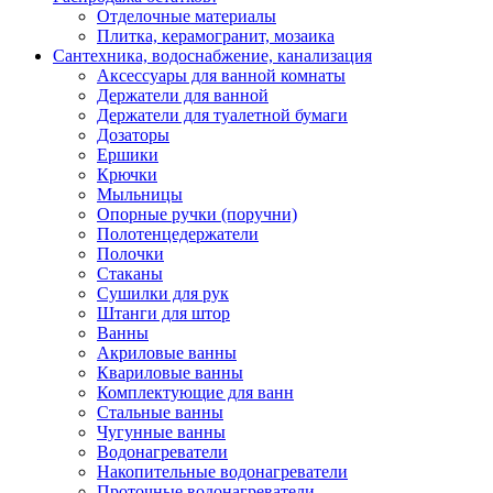
Отделочные материалы
Плитка, керамогранит, мозаика
Сантехника, водоснабжение, канализация
Аксессуары для ванной комнаты
Держатели для ванной
Держатели для туалетной бумаги
Дозаторы
Ершики
Крючки
Мыльницы
Опорные ручки (поручни)
Полотенцедержатели
Полочки
Стаканы
Сушилки для рук
Штанги для штор
Ванны
Акриловые ванны
Квариловые ванны
Комплектующие для ванн
Стальные ванны
Чугунные ванны
Водонагреватели
Накопительные водонагреватели
Проточные водонагреватели