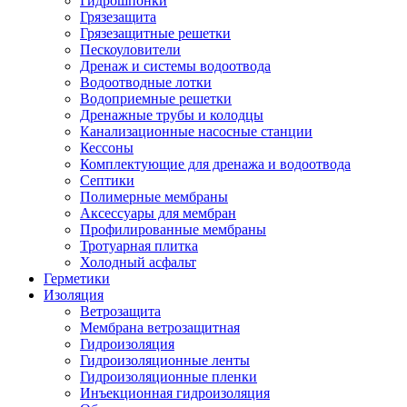
Гидрошпонки
Грязезащита
Грязезащитные решетки
Пескоуловители
Дренаж и системы водоотвода
Водоотводные лотки
Водоприемные решетки
Дренажные трубы и колодцы
Канализационные насосные станции
Кессоны
Комплектующие для дренажа и водоотвода
Септики
Полимерные мембраны
Аксессуары для мембран
Профилированные мембраны
Тротуарная плитка
Холодный асфальт
Герметики
Изоляция
Ветрозащита
Мембрана ветрозащитная
Гидроизоляция
Гидроизоляционные ленты
Гидроизоляционные пленки
Инъекционная гидроизоляция