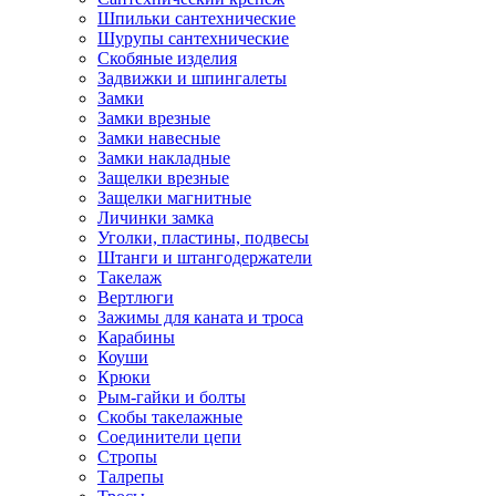
Шпильки сантехнические
Шурупы сантехнические
Скобяные изделия
Задвижки и шпингалеты
Замки
Замки врезные
Замки навесные
Замки накладные
Защелки врезные
Защелки магнитные
Личинки замка
Уголки, пластины, подвесы
Штанги и штангодержатели
Такелаж
Вертлюги
Зажимы для каната и троса
Карабины
Коуши
Крюки
Рым-гайки и болты
Скобы такелажные
Соединители цепи
Стропы
Талрепы