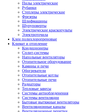
Пилы электрические
Рубанки
Степлеры электрические
Фрезеры
Шлифмашины
Шуруповерты
Электрические краскопульты
Электроточила
Клеи полихлоропреновые
Климат и отопление
Кондиционеры
Сплит-системы
Напольные вентиляторы
Отопительное оборудование
Камины и печи
Обогреватели
Отопительные котлы
Отопительные печи
Радиаторы
Тепловые завесы
Системы антиобледенения
Системы вентиляции
Бытовые вытяжные вентиляторы
Вентиляционные каналы
Вентиляционные решетки