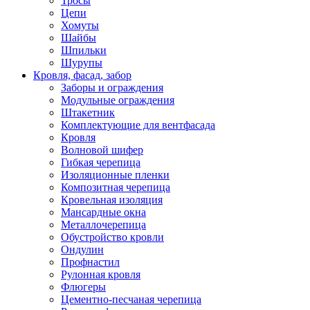
Тросы
Цепи
Хомуты
Шайбы
Шпильки
Шурупы
Кровля, фасад, забор
Заборы и ограждения
Модульные ограждения
Штакетник
Комплектующие для вентфасада
Кровля
Волновой шифер
Гибкая черепица
Изоляционные пленки
Композитная черепица
Кровельная изоляция
Мансардные окна
Металлочерепица
Обустройство кровли
Ондулин
Профнастил
Рулонная кровля
Флюгеры
Цементно-песчаная черепица