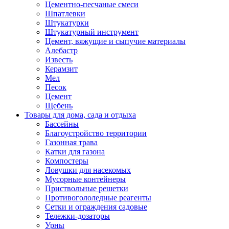
Цементно-песчаные смеси
Шпатлевки
Штукатурки
Штукатурный инструмент
Цемент, вяжущие и сыпучие материалы
Алебастр
Известь
Керамзит
Мел
Песок
Цемент
Щебень
Товары для дома, сада и отдыха
Бассейны
Благоустройство территории
Газонная трава
Катки для газона
Компостеры
Ловушки для насекомых
Мусорные контейнеры
Приствольные решетки
Противогололедные реагенты
Сетки и ограждения садовые
Тележки-дозаторы
Урны