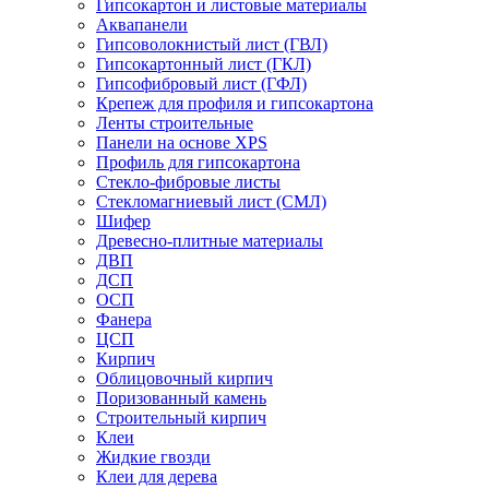
Гипсокартон и листовые материалы
Аквапанели
Гипсоволокнистый лист (ГВЛ)
Гипсокартонный лист (ГКЛ)
Гипсофибровый лист (ГФЛ)
Крепеж для профиля и гипсокартона
Ленты строительные
Панели на основе XPS
Профиль для гипсокартона
Стекло-фибровые листы
Стекломагниевый лист (СМЛ)
Шифер
Древесно-плитные материалы
ДВП
ДСП
ОСП
Фанера
ЦСП
Кирпич
Облицовочный кирпич
Поризованный камень
Строительный кирпич
Клеи
Жидкие гвозди
Клеи для дерева