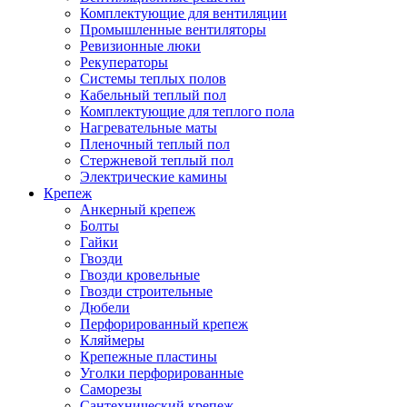
Комплектующие для вентиляции
Промышленные вентиляторы
Ревизионные люки
Рекуператоры
Системы теплых полов
Кабельный теплый пол
Комплектующие для теплого пола
Нагревательные маты
Пленочный теплый пол
Стержневой теплый пол
Электрические камины
Крепеж
Анкерный крепеж
Болты
Гайки
Гвозди
Гвозди кровельные
Гвозди строительные
Дюбели
Перфорированный крепеж
Кляймеры
Крепежные пластины
Уголки перфорированные
Саморезы
Сантехнический крепеж