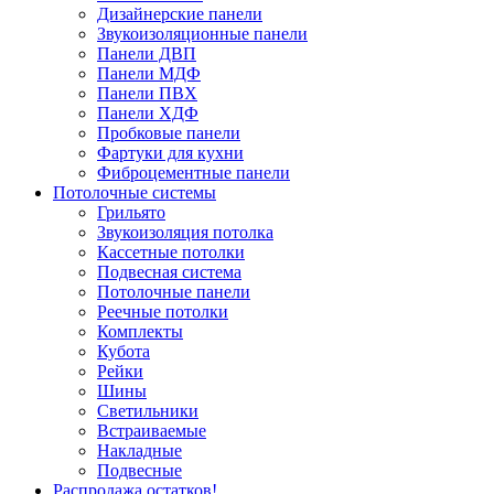
Дизайнерские панели
Звукоизоляционные панели
Панели ДВП
Панели МДФ
Панели ПВХ
Панели ХДФ
Пробковые панели
Фартуки для кухни
Фиброцементные панели
Потолочные системы
Грильято
Звукоизоляция потолка
Кассетные потолки
Подвесная система
Потолочные панели
Реечные потолки
Комплекты
Кубота
Рейки
Шины
Светильники
Встраиваемые
Накладные
Подвесные
Распродажа остатков!