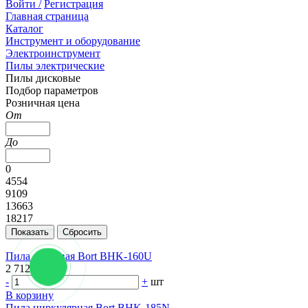
Войти /
Регистрация
Главная страница
Каталог
Инструмент и оборудование
Электроинструмент
Пилы электрические
Пилы дисковые
Подбор параметров
Розничная цена
От
До
0
4554
9109
13663
18217
Пила дисковая Bort BHK-160U
2 712 руб.
-
+
шт
В корзину
Пила циркулярная Bort BHK-185N