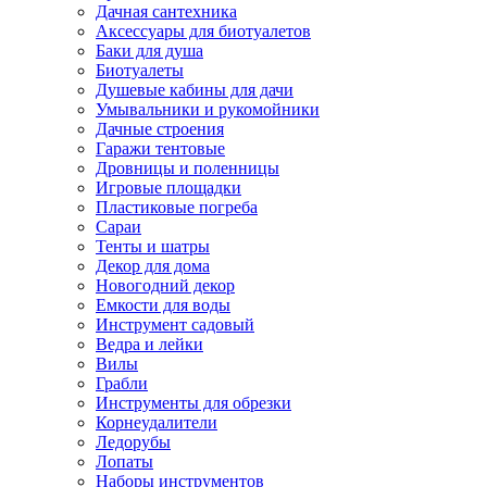
Дачная сантехника
Аксессуары для биотуалетов
Баки для душа
Биотуалеты
Душевые кабины для дачи
Умывальники и рукомойники
Дачные строения
Гаражи тентовые
Дровницы и поленницы
Игровые площадки
Пластиковые погреба
Сараи
Тенты и шатры
Декор для дома
Новогодний декор
Емкости для воды
Инструмент садовый
Ведра и лейки
Вилы
Грабли
Инструменты для обрезки
Корнеудалители
Ледорубы
Лопаты
Наборы инструментов