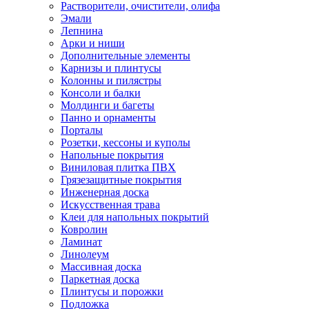
Растворители, очистители, олифа
Эмали
Лепнина
Арки и ниши
Дополнительные элементы
Карнизы и плинтусы
Колонны и пилястры
Консоли и балки
Молдинги и багеты
Панно и орнаменты
Порталы
Розетки, кессоны и куполы
Напольные покрытия
Виниловая плитка ПВХ
Грязезащитные покрытия
Инженерная доска
Искусственная трава
Клеи для напольных покрытий
Ковролин
Ламинат
Линолеум
Массивная доска
Паркетная доска
Плинтусы и порожки
Подложка