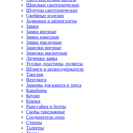
Шпильки сантехнические
Шурупы сантехнические
Скобяные изделия
Задвижки и шпингалеты
Замки
Замки врезные
Замки навесные
Замки накладные
Защелки врезные
Защелки магнитные
Личинки замка
Уголки, пластины, подвесы
Штанги и штангодержатели
Такелаж
Вертлюги
Зажимы для каната и троса
Карабины
Коуши
Крюки
Рым-гайки и болты
Скобы такелажные
Соединители цепи
Стропы
Талрепы