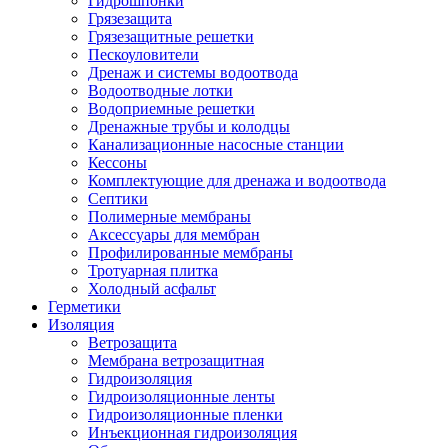
Гидрошпонки
Грязезащита
Грязезащитные решетки
Пескоуловители
Дренаж и системы водоотвода
Водоотводные лотки
Водоприемные решетки
Дренажные трубы и колодцы
Канализационные насосные станции
Кессоны
Комплектующие для дренажа и водоотвода
Септики
Полимерные мембраны
Аксессуары для мембран
Профилированные мембраны
Тротуарная плитка
Холодный асфальт
Герметики
Изоляция
Ветрозащита
Мембрана ветрозащитная
Гидроизоляция
Гидроизоляционные ленты
Гидроизоляционные пленки
Инъекционная гидроизоляция