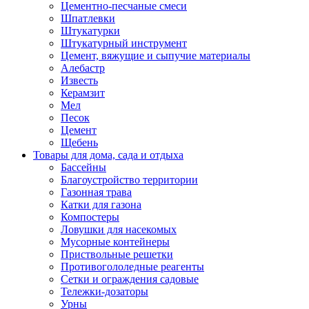
Цементно-песчаные смеси
Шпатлевки
Штукатурки
Штукатурный инструмент
Цемент, вяжущие и сыпучие материалы
Алебастр
Известь
Керамзит
Мел
Песок
Цемент
Щебень
Товары для дома, сада и отдыха
Бассейны
Благоустройство территории
Газонная трава
Катки для газона
Компостеры
Ловушки для насекомых
Мусорные контейнеры
Приствольные решетки
Противогололедные реагенты
Сетки и ограждения садовые
Тележки-дозаторы
Урны