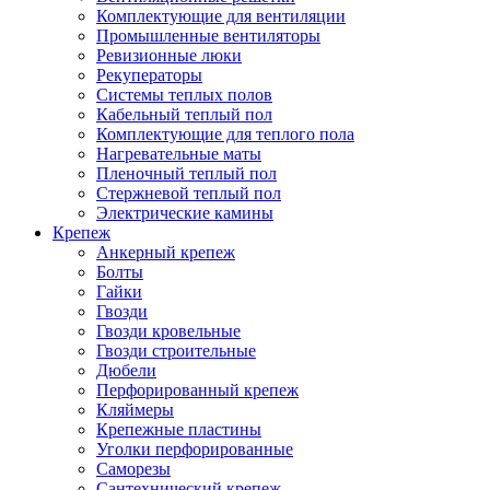
Комплектующие для вентиляции
Промышленные вентиляторы
Ревизионные люки
Рекуператоры
Системы теплых полов
Кабельный теплый пол
Комплектующие для теплого пола
Нагревательные маты
Пленочный теплый пол
Стержневой теплый пол
Электрические камины
Крепеж
Анкерный крепеж
Болты
Гайки
Гвозди
Гвозди кровельные
Гвозди строительные
Дюбели
Перфорированный крепеж
Кляймеры
Крепежные пластины
Уголки перфорированные
Саморезы
Сантехнический крепеж