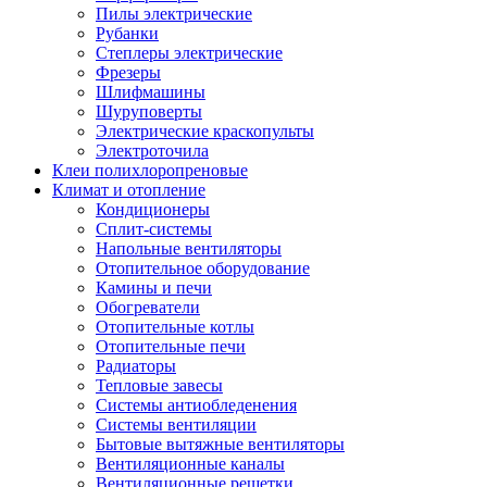
Пилы электрические
Рубанки
Степлеры электрические
Фрезеры
Шлифмашины
Шуруповерты
Электрические краскопульты
Электроточила
Клеи полихлоропреновые
Климат и отопление
Кондиционеры
Сплит-системы
Напольные вентиляторы
Отопительное оборудование
Камины и печи
Обогреватели
Отопительные котлы
Отопительные печи
Радиаторы
Тепловые завесы
Системы антиобледенения
Системы вентиляции
Бытовые вытяжные вентиляторы
Вентиляционные каналы
Вентиляционные решетки