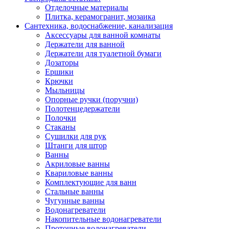
Отделочные материалы
Плитка, керамогранит, мозаика
Сантехника, водоснабжение, канализация
Аксессуары для ванной комнаты
Держатели для ванной
Держатели для туалетной бумаги
Дозаторы
Ершики
Крючки
Мыльницы
Опорные ручки (поручни)
Полотенцедержатели
Полочки
Стаканы
Сушилки для рук
Штанги для штор
Ванны
Акриловые ванны
Квариловые ванны
Комплектующие для ванн
Стальные ванны
Чугунные ванны
Водонагреватели
Накопительные водонагреватели
Проточные водонагреватели