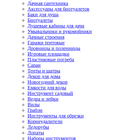
Дачная сантехника
Аксессуары для биотуалетов
Баки для душа
Биотуалеты
Душевые кабины для дачи
Умывальники и рукомойники
Дачные строения
Гаражи тентовые
Дровницы и поленницы
Игровые площадки
Пластиковые погреба
Сараи
Тенты и шатры
Декор для дома
Новогодний декор
Емкости для воды
Инструмент садовый
Ведра и лейки
Вилы
Грабли
Инструменты для обрезки
Корнеудалители
Ледорубы
Лопаты
Наборы инструментов