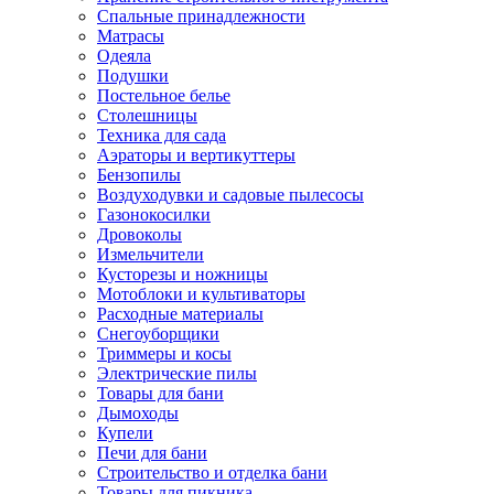
Спальные принадлежности
Матрасы
Одеяла
Подушки
Постельное белье
Столешницы
Техника для сада
Аэраторы и вертикуттеры
Бензопилы
Воздуходувки и садовые пылесосы
Газонокосилки
Дровоколы
Измельчители
Кусторезы и ножницы
Мотоблоки и культиваторы
Расходные материалы
Снегоуборщики
Триммеры и косы
Электрические пилы
Товары для бани
Дымоходы
Купели
Печи для бани
Строительство и отделка бани
Товары для пикника