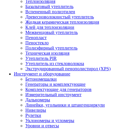
Теплоизоляция
Базальтовый утеплитель
Вспененный полиэтилен
Древесноволокнистый утеплитель
Жидкая керамическая теплоизоляция
Клей для теплоизоляции
Межвенцовый утеплитель
Пенопласт
Пеностекло
Полиэфирный утеплитель
Техническая изоляция
Утеплитель PIR
Утеплитель из стекловолокна
Экструдированный пенополистирол (XPS)
Инструмент и оборудование
Бетономешалки
Генераторы и комплектующие
Комплектующие для генераторов
Измерительный инструмент
Дальномеры
Линейки, угольники и штангенциркули
Нивелиры
Рулетки
Уклономеры и угломеры
Уровни и отвесы