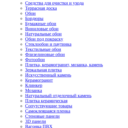
Средства для очистки и ухода
Террасная доска
Обои
Бордюры
Бумажные обои
Виниловые обои
Натуральные обои
Обои под покраску
Стеклообои и паутинка
Текстильные обои
Флизелиновые обои
Фотообои
Плитка, керамогранит, мозаика, камень
Зеркальная плитка
Искусственный камень
Керамогранит
Клинкер
Мозаика
Натуральный отделочный камень
Плитка керамическая
Сопутствующие товары
Самоклеящаяся пленка
Стеновые панели
3D панели
Вагонка ПВХ