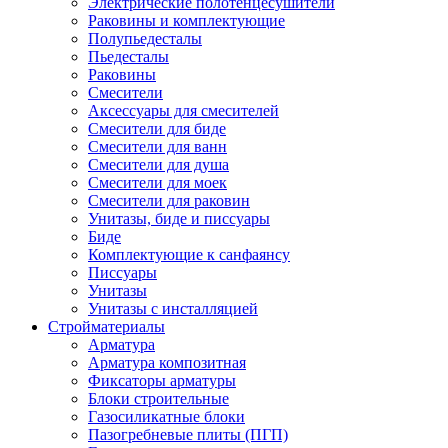
Электрические полотенцесушители
Раковины и комплектующие
Полупьедесталы
Пьедесталы
Раковины
Смесители
Аксессуары для смесителей
Смесители для биде
Смесители для ванн
Смесители для душа
Смесители для моек
Смесители для раковин
Унитазы, биде и писсуары
Биде
Комплектующие к санфаянсу
Писсуары
Унитазы
Унитазы с инсталляцией
Стройматериалы
Арматура
Арматура композитная
Фиксаторы арматуры
Блоки строительные
Газосиликатные блоки
Пазогребневые плиты (ПГП)