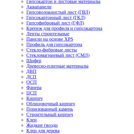
Гипсокартон и листовые материалы
Аквапанели
Гипсоволокнистый лист (ГВЛ)
Гипсокартонный лист (ГКЛ)
Гипсофибровый лист (ГФЛ)
Крепеж для профиля и гипсокартона
Ленты строительные
Панели на основе XPS
Профиль для гипсокартона
Стекло-фибровые листы
Стекломагниевый лист (СМЛ)
Шифер
Древесно-плитные материалы
ДВП
ДСП
ОСП
Фанера
ЦСП
Кирпич
Облицовочный кирпич
Поризованный камень
Строительный кирпич
Клеи
Жидкие гвозди
Клеи для дерева