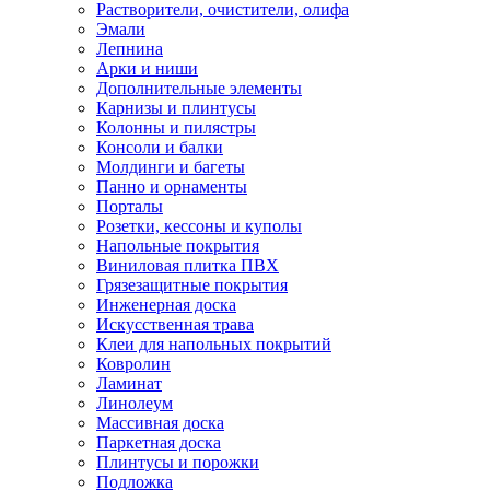
Растворители, очистители, олифа
Эмали
Лепнина
Арки и ниши
Дополнительные элементы
Карнизы и плинтусы
Колонны и пилястры
Консоли и балки
Молдинги и багеты
Панно и орнаменты
Порталы
Розетки, кессоны и куполы
Напольные покрытия
Виниловая плитка ПВХ
Грязезащитные покрытия
Инженерная доска
Искусственная трава
Клеи для напольных покрытий
Ковролин
Ламинат
Линолеум
Массивная доска
Паркетная доска
Плинтусы и порожки
Подложка