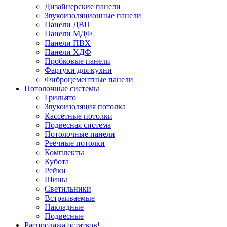
Дизайнерские панели
Звукоизоляционные панели
Панели ДВП
Панели МДФ
Панели ПВХ
Панели ХДФ
Пробковые панели
Фартуки для кухни
Фиброцементные панели
Потолочные системы
Грильято
Звукоизоляция потолка
Кассетные потолки
Подвесная система
Потолочные панели
Реечные потолки
Комплекты
Кубота
Рейки
Шины
Светильники
Встраиваемые
Накладные
Подвесные
Распродажа остатков!