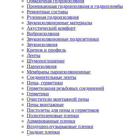
Обмазочная гидроизоляция
Проникающая гидроизоляция и гидропломбы
Ремонтные составы
Рулонная гидроизоляция
Звукоизоляционные материалы
Акустический комфорт
Виброизоляция
Звукоизоляционные подрозетники
Звукоизоляция
Крепеж и профиль
Ленты
Шумопоглощение
Пароизоляция
Мембраны пароизоляционные
Соединительные ленты
Пены, герметики
Герметизация резьбовых соединений
Герметики
Очистители монтажной пены
Пены монтажные
Пистолеты для пены и герметиков
Полиэтиленовые пленки
Армированные пленки
Воздушно-пузырьковые пленки
Гладкие пленки