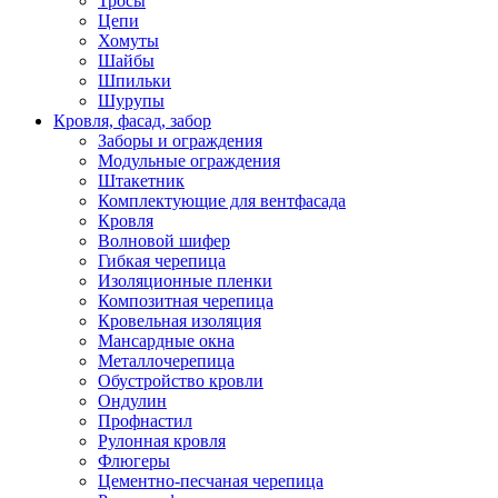
Тросы
Цепи
Хомуты
Шайбы
Шпильки
Шурупы
Кровля, фасад, забор
Заборы и ограждения
Модульные ограждения
Штакетник
Комплектующие для вентфасада
Кровля
Волновой шифер
Гибкая черепица
Изоляционные пленки
Композитная черепица
Кровельная изоляция
Мансардные окна
Металлочерепица
Обустройство кровли
Ондулин
Профнастил
Рулонная кровля
Флюгеры
Цементно-песчаная черепица