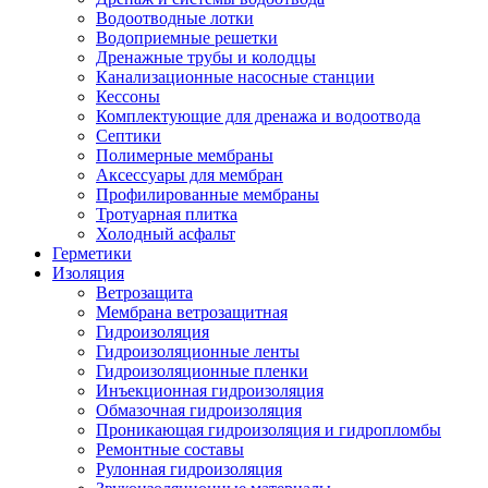
Водоотводные лотки
Водоприемные решетки
Дренажные трубы и колодцы
Канализационные насосные станции
Кессоны
Комплектующие для дренажа и водоотвода
Септики
Полимерные мембраны
Аксессуары для мембран
Профилированные мембраны
Тротуарная плитка
Холодный асфальт
Герметики
Изоляция
Ветрозащита
Мембрана ветрозащитная
Гидроизоляция
Гидроизоляционные ленты
Гидроизоляционные пленки
Инъекционная гидроизоляция
Обмазочная гидроизоляция
Проникающая гидроизоляция и гидропломбы
Ремонтные составы
Рулонная гидроизоляция