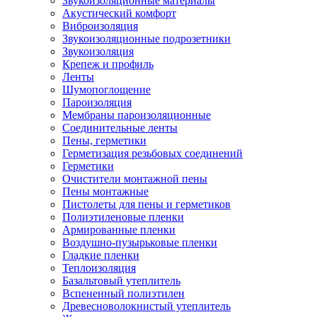
Звукоизоляционные материалы
Акустический комфорт
Виброизоляция
Звукоизоляционные подрозетники
Звукоизоляция
Крепеж и профиль
Ленты
Шумопоглощение
Пароизоляция
Мембраны пароизоляционные
Соединительные ленты
Пены, герметики
Герметизация резьбовых соединений
Герметики
Очистители монтажной пены
Пены монтажные
Пистолеты для пены и герметиков
Полиэтиленовые пленки
Армированные пленки
Воздушно-пузырьковые пленки
Гладкие пленки
Теплоизоляция
Базальтовый утеплитель
Вспененный полиэтилен
Древесноволокнистый утеплитель