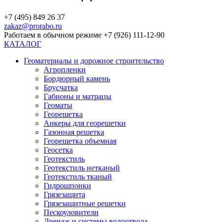
+7 (495) 849 26 37
zakaz@prorabo.ru
Работаем в обычном режиме +7 (926) 111-12-90
КАТАЛОГ
Геоматериалы и дорожное строительство
Агропленки
Бордюрный камень
Брусчатка
Габионы и матрацы
Геоматы
Георешетка
Анкеры для георешетки
Газонная решетка
Георешетка объемная
Геосетка
Геотекстиль
Геотекстиль нетканый
Геотекстиль тканый
Гидрошпонки
Грязезащита
Грязезащитные решетки
Пескоуловители
Дренаж и системы водоотвода