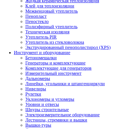
Жидкая керамическая теплоизоляция
Клей для теплоизоляции
Межвенцовый утеплитель
Пенопласт
Пеностекло
Полиэфирный утеплитель
Техническая изоляция
Утеплитель PIR
Утеплитель из стекловолокна
Экструдированный пенополистирол (XPS)
Инструмент и оборудование
Бетономешалки
Генераторы и комплектующие
Комплектующие для генераторов
Измерительный инструмент
Дальномеры
Линейки, угольники и штангенциркули
Нивелиры
Рулетки
Уклономеры и угломеры
Уровни и отвесы
Шнуры строительные
Электроизмерительное оборудование
Лестницы, стремянки и вышки
Вышки-туры