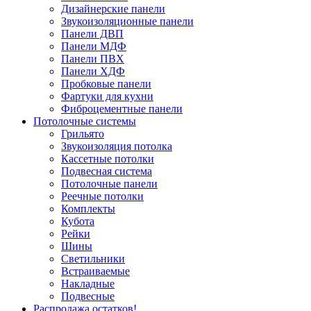
Дизайнерские панели
Звукоизоляционные панели
Панели ДВП
Панели МДФ
Панели ПВХ
Панели ХДФ
Пробковые панели
Фартуки для кухни
Фиброцементные панели
Потолочные системы
Грильято
Звукоизоляция потолка
Кассетные потолки
Подвесная система
Потолочные панели
Реечные потолки
Комплекты
Кубота
Рейки
Шины
Светильники
Встраиваемые
Накладные
Подвесные
Распродажа остатков!