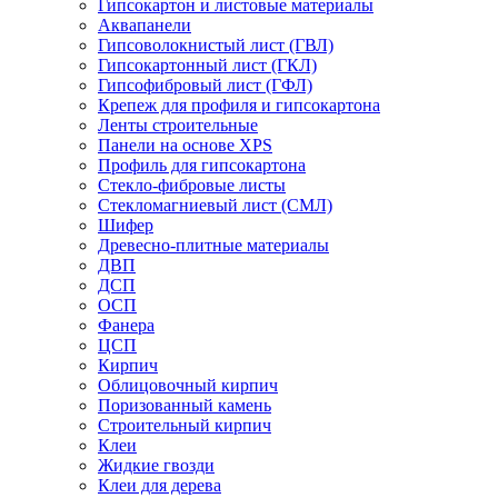
Гипсокартон и листовые материалы
Аквапанели
Гипсоволокнистый лист (ГВЛ)
Гипсокартонный лист (ГКЛ)
Гипсофибровый лист (ГФЛ)
Крепеж для профиля и гипсокартона
Ленты строительные
Панели на основе XPS
Профиль для гипсокартона
Стекло-фибровые листы
Стекломагниевый лист (СМЛ)
Шифер
Древесно-плитные материалы
ДВП
ДСП
ОСП
Фанера
ЦСП
Кирпич
Облицовочный кирпич
Поризованный камень
Строительный кирпич
Клеи
Жидкие гвозди
Клеи для дерева