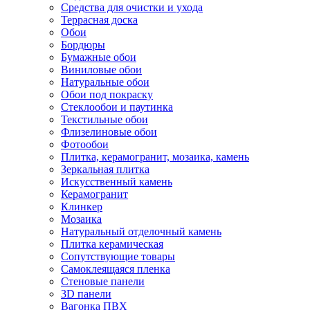
Средства для очистки и ухода
Террасная доска
Обои
Бордюры
Бумажные обои
Виниловые обои
Натуральные обои
Обои под покраску
Стеклообои и паутинка
Текстильные обои
Флизелиновые обои
Фотообои
Плитка, керамогранит, мозаика, камень
Зеркальная плитка
Искусственный камень
Керамогранит
Клинкер
Мозаика
Натуральный отделочный камень
Плитка керамическая
Сопутствующие товары
Самоклеящаяся пленка
Стеновые панели
3D панели
Вагонка ПВХ