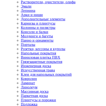
Растворители, очистители, олифа
Эмали
Лепнина
Арки и ниши
Дополнительные элементы
Карнизы и плинтусы
Колонны и пилястры
Консоли и балки
Молдинги и багеты
Панно и орнаменты
Порталы
Розетки, кессоны и куполы
Напольные покрытия
Виниловая плитка ПВХ
Грязезащитные покрытия
Инженерная доска
Искусственная трава
Клеи для напольных покрытий
Ковролин
Ламинат
Линолеум
Массивная доска
Паркетная доска
Плинтусы и порожки
Подложка