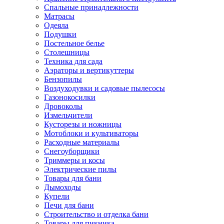
Спальные принадлежности
Матрасы
Одеяла
Подушки
Постельное белье
Столешницы
Техника для сада
Аэраторы и вертикуттеры
Бензопилы
Воздуходувки и садовые пылесосы
Газонокосилки
Дровоколы
Измельчители
Кусторезы и ножницы
Мотоблоки и культиваторы
Расходные материалы
Снегоуборщики
Триммеры и косы
Электрические пилы
Товары для бани
Дымоходы
Купели
Печи для бани
Строительство и отделка бани
Товары для пикника