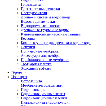
Гидрошпонки
Грязезащита
Грязезащитные решетки
Пескоуловители
Дренаж и системы водоотвода
Водоотводные лотки
Водоприемные решетки
Дренажные трубы и колодцы
Канализационные насосные станции
Кессоны
Комплектующие для дренажа и водоотвода
Септики
Полимерные мембраны
Аксессуары для мембран
Профилированные мембраны
Тротуарная плитка
Холодный асфальт
Герметики
Изоляция
Ветрозащита
Мембрана ветрозащитная
Гидроизоляция
Гидроизоляционные ленты
Гидроизоляционные пленки
Инъекционная гидроизоляция