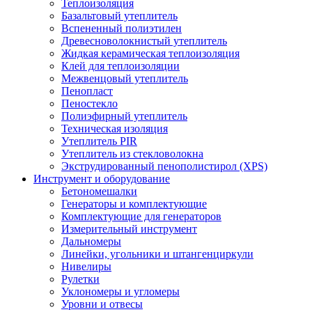
Теплоизоляция
Базальтовый утеплитель
Вспененный полиэтилен
Древесноволокнистый утеплитель
Жидкая керамическая теплоизоляция
Клей для теплоизоляции
Межвенцовый утеплитель
Пенопласт
Пеностекло
Полиэфирный утеплитель
Техническая изоляция
Утеплитель PIR
Утеплитель из стекловолокна
Экструдированный пенополистирол (XPS)
Инструмент и оборудование
Бетономешалки
Генераторы и комплектующие
Комплектующие для генераторов
Измерительный инструмент
Дальномеры
Линейки, угольники и штангенциркули
Нивелиры
Рулетки
Уклономеры и угломеры
Уровни и отвесы