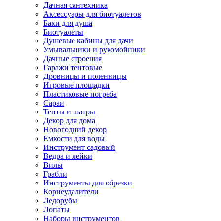
Дачная сантехника
Аксессуары для биотуалетов
Баки для душа
Биотуалеты
Душевые кабины для дачи
Умывальники и рукомойники
Дачные строения
Гаражи тентовые
Дровницы и поленницы
Игровые площадки
Пластиковые погреба
Сараи
Тенты и шатры
Декор для дома
Новогодний декор
Емкости для воды
Инструмент садовый
Ведра и лейки
Вилы
Грабли
Инструменты для обрезки
Корнеудалители
Ледорубы
Лопаты
Наборы инструментов