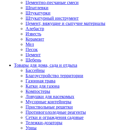
Цементно-песчаные смеси
Шпатлевки
Штукатурки
Штукатурный инструмент
Цемент, вяжущие и сыпучие материалы
Алебастр
Известь
Керамзит
Мел
Песок
Цемент
Щебень
Товары для дома, сада и отдыха
Бассейны
Благоустройство территории
Газонная трава
Катки для газона
Компостеры
Ловушки для насекомых
Мусорные контейнеры
Приствольные решетки
Противогололедные реагенты
Сетки и ограждения садовые
Тележки-дозаторы
Урны