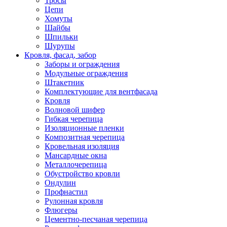
Тросы
Цепи
Хомуты
Шайбы
Шпильки
Шурупы
Кровля, фасад, забор
Заборы и ограждения
Модульные ограждения
Штакетник
Комплектующие для вентфасада
Кровля
Волновой шифер
Гибкая черепица
Изоляционные пленки
Композитная черепица
Кровельная изоляция
Мансардные окна
Металлочерепица
Обустройство кровли
Ондулин
Профнастил
Рулонная кровля
Флюгеры
Цементно-песчаная черепица