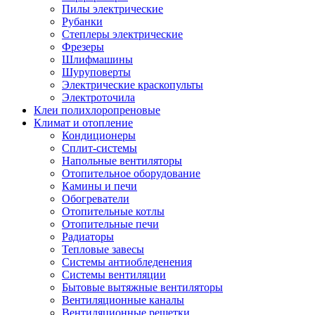
Пилы электрические
Рубанки
Степлеры электрические
Фрезеры
Шлифмашины
Шуруповерты
Электрические краскопульты
Электроточила
Клеи полихлоропреновые
Климат и отопление
Кондиционеры
Сплит-системы
Напольные вентиляторы
Отопительное оборудование
Камины и печи
Обогреватели
Отопительные котлы
Отопительные печи
Радиаторы
Тепловые завесы
Системы антиобледенения
Системы вентиляции
Бытовые вытяжные вентиляторы
Вентиляционные каналы
Вентиляционные решетки