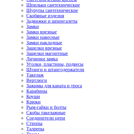
Шпильки сантехнические
Шурупы сантехнические
Скобяные изделия
Задвижки и шпингалеты
Замки
Замки врезные
Замки навесные
Замки накладные
Защелки врезные
Защелки магнитные
Личинки замка
Уголки, пластины, подвесы
Штанги и штангодержатели
Такелаж
Вертлюги
Зажимы для каната и троса
Карабины
Коуши
Крюки
Рым-гайки и болты
Скобы такелажные
Соединители цепи
Стропы
Талрепы