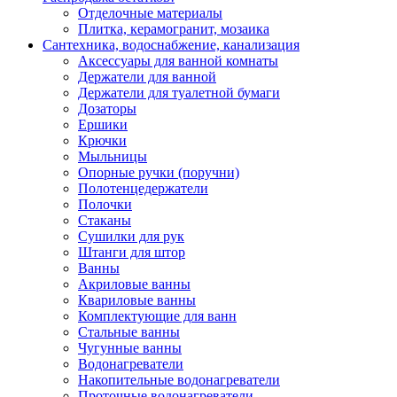
Отделочные материалы
Плитка, керамогранит, мозаика
Сантехника, водоснабжение, канализация
Аксессуары для ванной комнаты
Держатели для ванной
Держатели для туалетной бумаги
Дозаторы
Ершики
Крючки
Мыльницы
Опорные ручки (поручни)
Полотенцедержатели
Полочки
Стаканы
Сушилки для рук
Штанги для штор
Ванны
Акриловые ванны
Квариловые ванны
Комплектующие для ванн
Стальные ванны
Чугунные ванны
Водонагреватели
Накопительные водонагреватели
Проточные водонагреватели