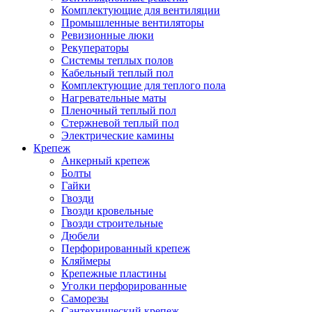
Комплектующие для вентиляции
Промышленные вентиляторы
Ревизионные люки
Рекуператоры
Системы теплых полов
Кабельный теплый пол
Комплектующие для теплого пола
Нагревательные маты
Пленочный теплый пол
Стержневой теплый пол
Электрические камины
Крепеж
Анкерный крепеж
Болты
Гайки
Гвозди
Гвозди кровельные
Гвозди строительные
Дюбели
Перфорированный крепеж
Кляймеры
Крепежные пластины
Уголки перфорированные
Саморезы
Сантехнический крепеж