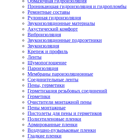
Обмазочная гидроизоляция
Проникающая гидроизоляция и гидропломбы
Ремонтные составы
Рулонная гидроизоляция
Звукоизоляционные материалы
Акустический комфорт
Виброизоляция
Звукоизоляционные подрозетники
Звукоизоляция
Крепеж и профиль
Ленты
Шумопоглощение
Пароизоляция
Мембраны пароизоляционные
Соединительные ленты
Пены, герметики
Герметизация резьбовых соединений
Герметики
Очистители монтажной пены
Пены монтажные
Пистолеты для пены и герметиков
Полиэтиленовые пленки
Армированные пленки
Воздушно-пузырьковые пленки
Гладкие пленки