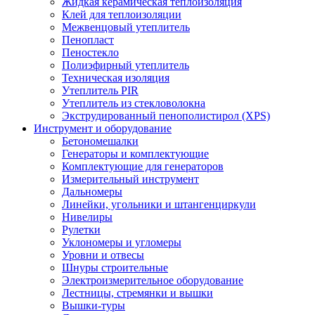
Жидкая керамическая теплоизоляция
Клей для теплоизоляции
Межвенцовый утеплитель
Пенопласт
Пеностекло
Полиэфирный утеплитель
Техническая изоляция
Утеплитель PIR
Утеплитель из стекловолокна
Экструдированный пенополистирол (XPS)
Инструмент и оборудование
Бетономешалки
Генераторы и комплектующие
Комплектующие для генераторов
Измерительный инструмент
Дальномеры
Линейки, угольники и штангенциркули
Нивелиры
Рулетки
Уклономеры и угломеры
Уровни и отвесы
Шнуры строительные
Электроизмерительное оборудование
Лестницы, стремянки и вышки
Вышки-туры