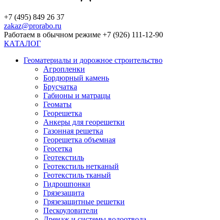
+7 (495) 849 26 37
zakaz@prorabo.ru
Работаем в обычном режиме +7 (926) 111-12-90
КАТАЛОГ
Геоматериалы и дорожное строительство
Агропленки
Бордюрный камень
Брусчатка
Габионы и матрацы
Геоматы
Георешетка
Анкеры для георешетки
Газонная решетка
Георешетка объемная
Геосетка
Геотекстиль
Геотекстиль нетканый
Геотекстиль тканый
Гидрошпонки
Грязезащита
Грязезащитные решетки
Пескоуловители
Дренаж и системы водоотвода