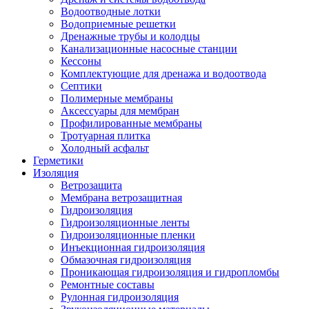
Водоотводные лотки
Водоприемные решетки
Дренажные трубы и колодцы
Канализационные насосные станции
Кессоны
Комплектующие для дренажа и водоотвода
Септики
Полимерные мембраны
Аксессуары для мембран
Профилированные мембраны
Тротуарная плитка
Холодный асфальт
Герметики
Изоляция
Ветрозащита
Мембрана ветрозащитная
Гидроизоляция
Гидроизоляционные ленты
Гидроизоляционные пленки
Инъекционная гидроизоляция
Обмазочная гидроизоляция
Проникающая гидроизоляция и гидропломбы
Ремонтные составы
Рулонная гидроизоляция