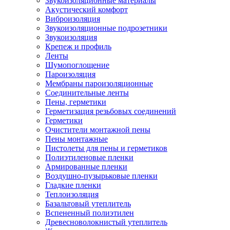
Звукоизоляционные материалы
Акустический комфорт
Виброизоляция
Звукоизоляционные подрозетники
Звукоизоляция
Крепеж и профиль
Ленты
Шумопоглощение
Пароизоляция
Мембраны пароизоляционные
Соединительные ленты
Пены, герметики
Герметизация резьбовых соединений
Герметики
Очистители монтажной пены
Пены монтажные
Пистолеты для пены и герметиков
Полиэтиленовые пленки
Армированные пленки
Воздушно-пузырьковые пленки
Гладкие пленки
Теплоизоляция
Базальтовый утеплитель
Вспененный полиэтилен
Древесноволокнистый утеплитель