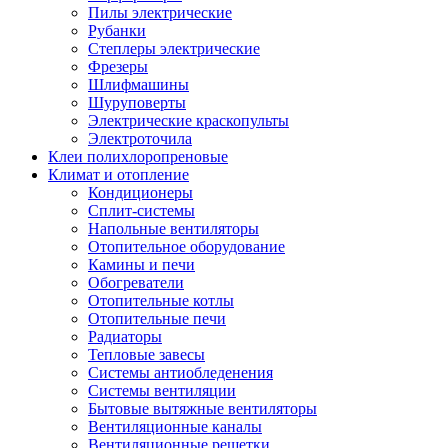
Пилы электрические
Рубанки
Степлеры электрические
Фрезеры
Шлифмашины
Шуруповерты
Электрические краскопульты
Электроточила
Клеи полихлоропреновые
Климат и отопление
Кондиционеры
Сплит-системы
Напольные вентиляторы
Отопительное оборудование
Камины и печи
Обогреватели
Отопительные котлы
Отопительные печи
Радиаторы
Тепловые завесы
Системы антиобледенения
Системы вентиляции
Бытовые вытяжные вентиляторы
Вентиляционные каналы
Вентиляционные решетки