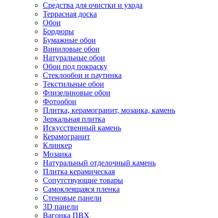
Средства для очистки и ухода
Террасная доска
Обои
Бордюры
Бумажные обои
Виниловые обои
Натуральные обои
Обои под покраску
Стеклообои и паутинка
Текстильные обои
Флизелиновые обои
Фотообои
Плитка, керамогранит, мозаика, камень
Зеркальная плитка
Искусственный камень
Керамогранит
Клинкер
Мозаика
Натуральный отделочный камень
Плитка керамическая
Сопутствующие товары
Самоклеящаяся пленка
Стеновые панели
3D панели
Вагонка ПВХ