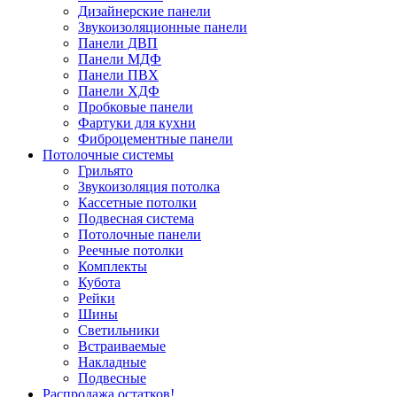
Дизайнерские панели
Звукоизоляционные панели
Панели ДВП
Панели МДФ
Панели ПВХ
Панели ХДФ
Пробковые панели
Фартуки для кухни
Фиброцементные панели
Потолочные системы
Грильято
Звукоизоляция потолка
Кассетные потолки
Подвесная система
Потолочные панели
Реечные потолки
Комплекты
Кубота
Рейки
Шины
Светильники
Встраиваемые
Накладные
Подвесные
Распродажа остатков!