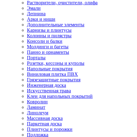
Растворители, очистители, олифа
Эмали
Лепнина
Арки и ниши
Дополнительные элементы
Карнизы и плинтусы
Колонны и пилястры
Консоли и балки
Молдинги и багеты
Панно и орнаменты
Порталы
Розетки, кессоны и куполы
Напольные покрытия
Виниловая плитка ПВХ
Грязезащитные покрытия
Инженерная доска
Искусственная трава
Клеи для напольных покрытий
Ковролин
Ламинат
Линолеум
Массивная доска
Паркетная доска
Плинтусы и порожки
Подложка