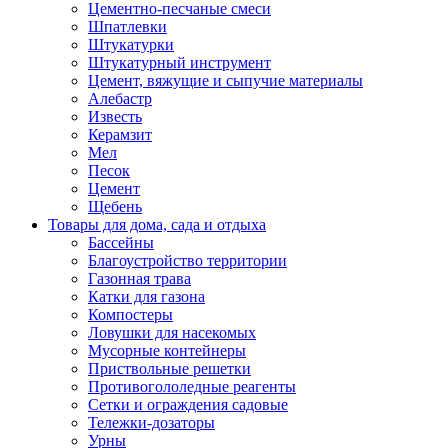
Цементно-песчаные смеси
Шпатлевки
Штукатурки
Штукатурный инструмент
Цемент, вяжущие и сыпучие материалы
Алебастр
Известь
Керамзит
Мел
Песок
Цемент
Щебень
Товары для дома, сада и отдыха
Бассейны
Благоустройство территории
Газонная трава
Катки для газона
Компостеры
Ловушки для насекомых
Мусорные контейнеры
Приствольные решетки
Противогололедные реагенты
Сетки и ограждения садовые
Тележки-дозаторы
Урны