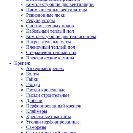
Комплектующие для вентиляции
Промышленные вентиляторы
Ревизионные люки
Рекуператоры
Системы теплых полов
Кабельный теплый пол
Комплектующие для теплого пола
Нагревательные маты
Пленочный теплый пол
Стержневой теплый пол
Электрические камины
Крепеж
Анкерный крепеж
Болты
Гайки
Гвозди
Гвозди кровельные
Гвозди строительные
Дюбели
Перфорированный крепеж
Кляймеры
Крепежные пластины
Уголки перфорированные
Саморезы
Сантехнический крепеж