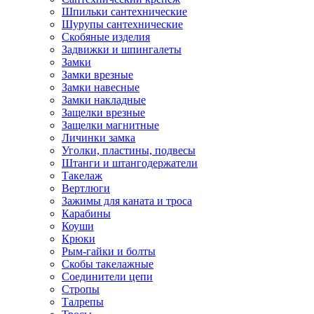
Шпильки сантехнические
Шурупы сантехнические
Скобяные изделия
Задвижки и шпингалеты
Замки
Замки врезные
Замки навесные
Замки накладные
Защелки врезные
Защелки магнитные
Личинки замка
Уголки, пластины, подвесы
Штанги и штангодержатели
Такелаж
Вертлюги
Зажимы для каната и троса
Карабины
Коуши
Крюки
Рым-гайки и болты
Скобы такелажные
Соединители цепи
Стропы
Талрепы