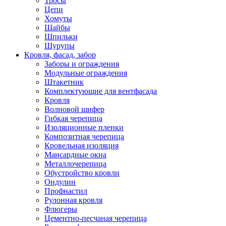
Тросы
Цепи
Хомуты
Шайбы
Шпильки
Шурупы
Кровля, фасад, забор
Заборы и ограждения
Модульные ограждения
Штакетник
Комплектующие для вентфасада
Кровля
Волновой шифер
Гибкая черепица
Изоляционные пленки
Композитная черепица
Кровельная изоляция
Мансардные окна
Металлочерепица
Обустройство кровли
Ондулин
Профнастил
Рулонная кровля
Флюгеры
Цементно-песчаная черепица