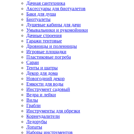
Дачная сантехника
Аксессуары для биотуалетов
Баки для душа
Биотуалеты
Душевые кабины для дачи
Умывальники и рукомойники
Дачные строения
Гаражи тентовые
Дровницы и поленницы
Игровые площадки
Пластиковые погреба
Сараи
Тенты и шатры
Декор для дома
Новогодний декор
Емкости для воды
Инструмент садовый
Ведра и лейки
Вилы
Грабли
Инструменты для обрезки
Корнеудалители
Ледорубы
Лопаты
Наборы инструментов