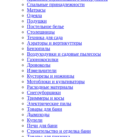
Спальные принадлежности
Матрасы
Одеяла
Подушки
Постельное белье
Столешницы
Техника для сада
Аэраторы и вертикуттеры
Бензопилы
Воздуходувки и садовые пылесосы
Газонокосилки
Дровоколы
Измельчители
Кусторезы и ножницы
Мотоблоки и культиваторы
Расходные материалы
Снегоуборщики
Триммеры и косы
Электрические пилы
Товары для бани
Дымоходы
Купели
Печи для бани
Строительство и отделка бани
Товары для пикника