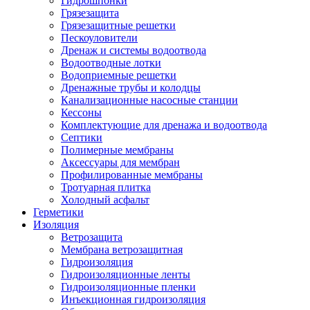
Гидрошпонки
Грязезащита
Грязезащитные решетки
Пескоуловители
Дренаж и системы водоотвода
Водоотводные лотки
Водоприемные решетки
Дренажные трубы и колодцы
Канализационные насосные станции
Кессоны
Комплектующие для дренажа и водоотвода
Септики
Полимерные мембраны
Аксессуары для мембран
Профилированные мембраны
Тротуарная плитка
Холодный асфальт
Герметики
Изоляция
Ветрозащита
Мембрана ветрозащитная
Гидроизоляция
Гидроизоляционные ленты
Гидроизоляционные пленки
Инъекционная гидроизоляция