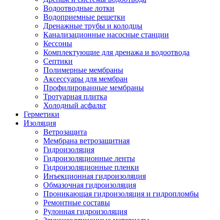
Водоотводные лотки
Водоприемные решетки
Дренажные трубы и колодцы
Канализационные насосные станции
Кессоны
Комплектующие для дренажа и водоотвода
Септики
Полимерные мембраны
Аксессуары для мембран
Профилированные мембраны
Тротуарная плитка
Холодный асфальт
Герметики
Изоляция
Ветрозащита
Мембрана ветрозащитная
Гидроизоляция
Гидроизоляционные ленты
Гидроизоляционные пленки
Инъекционная гидроизоляция
Обмазочная гидроизоляция
Проникающая гидроизоляция и гидропломбы
Ремонтные составы
Рулонная гидроизоляция