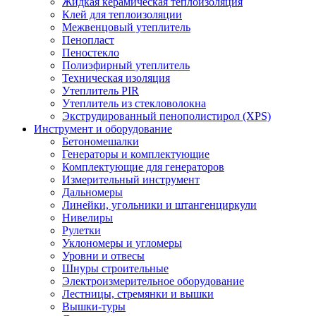
Жидкая керамическая теплоизоляция
Клей для теплоизоляции
Межвенцовый утеплитель
Пенопласт
Пеностекло
Полиэфирный утеплитель
Техническая изоляция
Утеплитель PIR
Утеплитель из стекловолокна
Экструдированный пенополистирол (XPS)
Инструмент и оборудование
Бетономешалки
Генераторы и комплектующие
Комплектующие для генераторов
Измерительный инструмент
Дальномеры
Линейки, угольники и штангенциркули
Нивелиры
Рулетки
Уклономеры и угломеры
Уровни и отвесы
Шнуры строительные
Электроизмерительное оборудование
Лестницы, стремянки и вышки
Вышки-туры