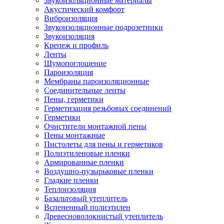
Звукоизоляционные материалы
Акустический комфорт
Виброизоляция
Звукоизоляционные подрозетники
Звукоизоляция
Крепеж и профиль
Ленты
Шумопоглощение
Пароизоляция
Мембраны пароизоляционные
Соединительные ленты
Пены, герметики
Герметизация резьбовых соединений
Герметики
Очистители монтажной пены
Пены монтажные
Пистолеты для пены и герметиков
Полиэтиленовые пленки
Армированные пленки
Воздушно-пузырьковые пленки
Гладкие пленки
Теплоизоляция
Базальтовый утеплитель
Вспененный полиэтилен
Древесноволокнистый утеплитель