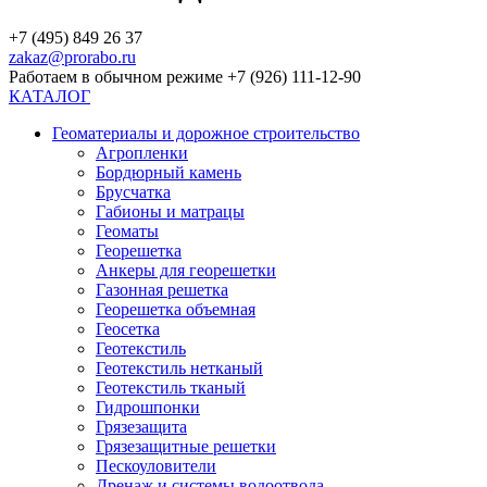
+7 (495) 849 26 37
zakaz@prorabo.ru
Работаем в обычном режиме +7 (926) 111-12-90
КАТАЛОГ
Геоматериалы и дорожное строительство
Агропленки
Бордюрный камень
Брусчатка
Габионы и матрацы
Геоматы
Георешетка
Анкеры для георешетки
Газонная решетка
Георешетка объемная
Геосетка
Геотекстиль
Геотекстиль нетканый
Геотекстиль тканый
Гидрошпонки
Грязезащита
Грязезащитные решетки
Пескоуловители
Дренаж и системы водоотвода