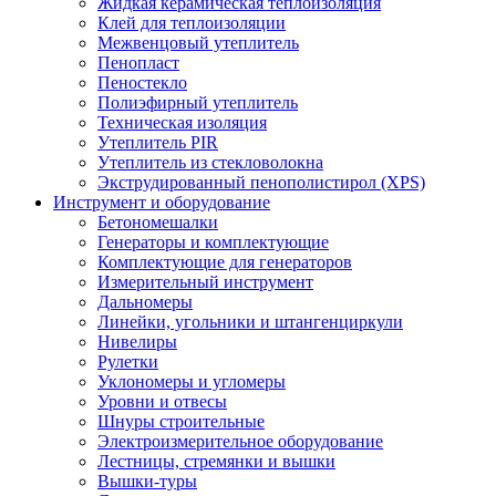
Жидкая керамическая теплоизоляция
Клей для теплоизоляции
Межвенцовый утеплитель
Пенопласт
Пеностекло
Полиэфирный утеплитель
Техническая изоляция
Утеплитель PIR
Утеплитель из стекловолокна
Экструдированный пенополистирол (XPS)
Инструмент и оборудование
Бетономешалки
Генераторы и комплектующие
Комплектующие для генераторов
Измерительный инструмент
Дальномеры
Линейки, угольники и штангенциркули
Нивелиры
Рулетки
Уклономеры и угломеры
Уровни и отвесы
Шнуры строительные
Электроизмерительное оборудование
Лестницы, стремянки и вышки
Вышки-туры