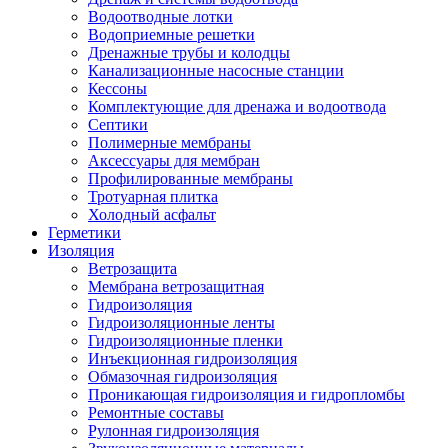
Водоотводные лотки
Водоприемные решетки
Дренажные трубы и колодцы
Канализационные насосные станции
Кессоны
Комплектующие для дренажа и водоотвода
Септики
Полимерные мембраны
Аксессуары для мембран
Профилированные мембраны
Тротуарная плитка
Холодный асфальт
Герметики
Изоляция
Ветрозащита
Мембрана ветрозащитная
Гидроизоляция
Гидроизоляционные ленты
Гидроизоляционные пленки
Инъекционная гидроизоляция
Обмазочная гидроизоляция
Проникающая гидроизоляция и гидропломбы
Ремонтные составы
Рулонная гидроизоляция