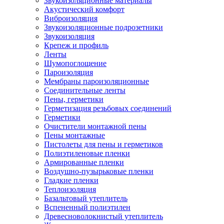
Звукоизоляционные материалы
Акустический комфорт
Виброизоляция
Звукоизоляционные подрозетники
Звукоизоляция
Крепеж и профиль
Ленты
Шумопоглощение
Пароизоляция
Мембраны пароизоляционные
Соединительные ленты
Пены, герметики
Герметизация резьбовых соединений
Герметики
Очистители монтажной пены
Пены монтажные
Пистолеты для пены и герметиков
Полиэтиленовые пленки
Армированные пленки
Воздушно-пузырьковые пленки
Гладкие пленки
Теплоизоляция
Базальтовый утеплитель
Вспененный полиэтилен
Древесноволокнистый утеплитель