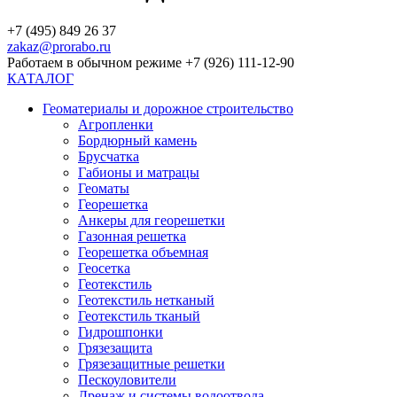
+7 (495) 849 26 37
zakaz@prorabo.ru
Работаем в обычном режиме +7 (926) 111-12-90
КАТАЛОГ
Геоматериалы и дорожное строительство
Агропленки
Бордюрный камень
Брусчатка
Габионы и матрацы
Геоматы
Георешетка
Анкеры для георешетки
Газонная решетка
Георешетка объемная
Геосетка
Геотекстиль
Геотекстиль нетканый
Геотекстиль тканый
Гидрошпонки
Грязезащита
Грязезащитные решетки
Пескоуловители
Дренаж и системы водоотвода