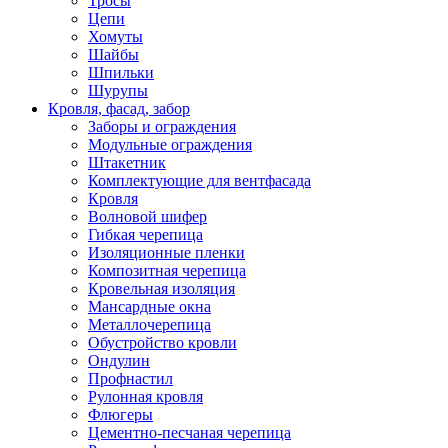
Тросы
Цепи
Хомуты
Шайбы
Шпильки
Шурупы
Кровля, фасад, забор
Заборы и ограждения
Модульные ограждения
Штакетник
Комплектующие для вентфасада
Кровля
Волновой шифер
Гибкая черепица
Изоляционные пленки
Композитная черепица
Кровельная изоляция
Мансардные окна
Металлочерепица
Обустройство кровли
Ондулин
Профнастил
Рулонная кровля
Флюгеры
Цементно-песчаная черепица