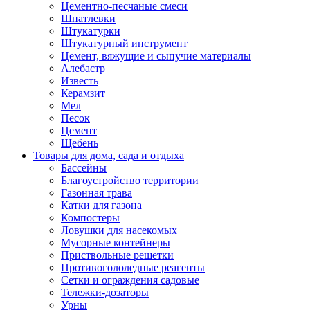
Цементно-песчаные смеси
Шпатлевки
Штукатурки
Штукатурный инструмент
Цемент, вяжущие и сыпучие материалы
Алебастр
Известь
Керамзит
Мел
Песок
Цемент
Щебень
Товары для дома, сада и отдыха
Бассейны
Благоустройство территории
Газонная трава
Катки для газона
Компостеры
Ловушки для насекомых
Мусорные контейнеры
Приствольные решетки
Противогололедные реагенты
Сетки и ограждения садовые
Тележки-дозаторы
Урны