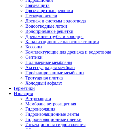
Гидрошпонки
Грязезащита
Грязезащитные решетки
Пескоуловители
Дренаж и системы водоотвода
Водоотводные лотки
Водоприемные решетки
Дренажные трубы и колодцы
Канализационные насосные станции
Кессоны
Комплектующие для дренажа и водоотвода
Септики
Полимерные мембраны
Аксессуары для мембран
Профилированные мембраны
Тротуарная плитка
Холодный асфальт
Герметики
Изоляция
Ветрозащита
Мембрана ветрозащитная
Гидроизоляция
Гидроизоляционные ленты
Гидроизоляционные пленки
Инъекционная гидроизоляция