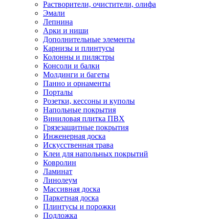
Растворители, очистители, олифа
Эмали
Лепнина
Арки и ниши
Дополнительные элементы
Карнизы и плинтусы
Колонны и пилястры
Консоли и балки
Молдинги и багеты
Панно и орнаменты
Порталы
Розетки, кессоны и куполы
Напольные покрытия
Виниловая плитка ПВХ
Грязезащитные покрытия
Инженерная доска
Искусственная трава
Клеи для напольных покрытий
Ковролин
Ламинат
Линолеум
Массивная доска
Паркетная доска
Плинтусы и порожки
Подложка