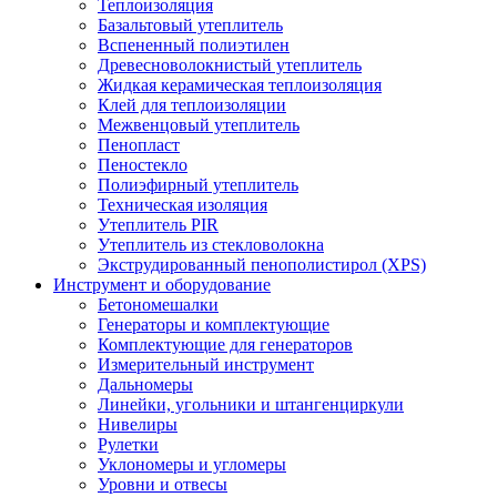
Теплоизоляция
Базальтовый утеплитель
Вспененный полиэтилен
Древесноволокнистый утеплитель
Жидкая керамическая теплоизоляция
Клей для теплоизоляции
Межвенцовый утеплитель
Пенопласт
Пеностекло
Полиэфирный утеплитель
Техническая изоляция
Утеплитель PIR
Утеплитель из стекловолокна
Экструдированный пенополистирол (XPS)
Инструмент и оборудование
Бетономешалки
Генераторы и комплектующие
Комплектующие для генераторов
Измерительный инструмент
Дальномеры
Линейки, угольники и штангенциркули
Нивелиры
Рулетки
Уклономеры и угломеры
Уровни и отвесы