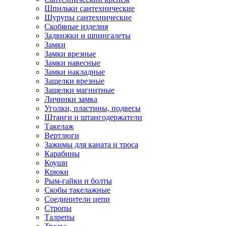
Шпильки сантехнические
Шурупы сантехнические
Скобяные изделия
Задвижки и шпингалеты
Замки
Замки врезные
Замки навесные
Замки накладные
Защелки врезные
Защелки магнитные
Личинки замка
Уголки, пластины, подвесы
Штанги и штангодержатели
Такелаж
Вертлюги
Зажимы для каната и троса
Карабины
Коуши
Крюки
Рым-гайки и болты
Скобы такелажные
Соединители цепи
Стропы
Талрепы