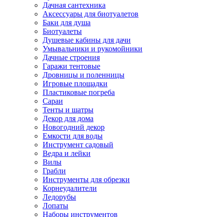
Дачная сантехника
Аксессуары для биотуалетов
Баки для душа
Биотуалеты
Душевые кабины для дачи
Умывальники и рукомойники
Дачные строения
Гаражи тентовые
Дровницы и поленницы
Игровые площадки
Пластиковые погреба
Сараи
Тенты и шатры
Декор для дома
Новогодний декор
Емкости для воды
Инструмент садовый
Ведра и лейки
Вилы
Грабли
Инструменты для обрезки
Корнеудалители
Ледорубы
Лопаты
Наборы инструментов