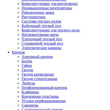
Комплектующие для вентиляции
Промышленные вентиляторы
Ревизионные люки
Рекуператоры
Системы теплых полов
Кабельный теплый пол
Комплектующие для теплого пола
Нагревательные маты
Пленочный теплый пол
Стержневой теплый пол
Электрические камины
Крепеж
Анкерный крепеж
Болты
Гайки
Гвозди
Гвозди кровельные
Гвозди строительные
Дюбели
Перфорированный крепеж
Кляймеры
Крепежные пластины
Уголки перфорированные
Саморезы
Сантехнический крепеж