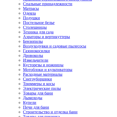
Спальные принадлежности
Матрасы
Одеяла
Подушки
Постельное белье
Столешницы
Техника для сада
Аэраторы и вертикуттеры
Бензопилы
Воздуходувки и садовые пылесосы
Газонокосилки
Дровоколы
Измельчители
Кусторезы и ножницы
Мотоблоки и культиваторы
Расходные материалы
Снегоуборщики
Триммеры и косы
Электрические пилы
Товары для бани
Дымоходы
Купели
Печи для бани
Строительство и отделка бани
Товары для пикника