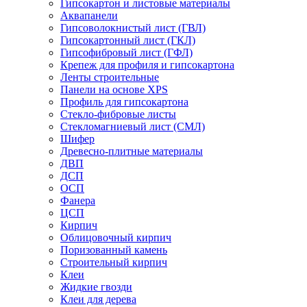
Гипсокартон и листовые материалы
Аквапанели
Гипсоволокнистый лист (ГВЛ)
Гипсокартонный лист (ГКЛ)
Гипсофибровый лист (ГФЛ)
Крепеж для профиля и гипсокартона
Ленты строительные
Панели на основе XPS
Профиль для гипсокартона
Стекло-фибровые листы
Стекломагниевый лист (СМЛ)
Шифер
Древесно-плитные материалы
ДВП
ДСП
ОСП
Фанера
ЦСП
Кирпич
Облицовочный кирпич
Поризованный камень
Строительный кирпич
Клеи
Жидкие гвозди
Клеи для дерева