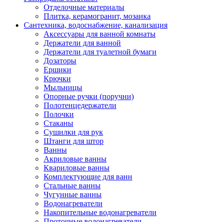
Отделочные материалы
Плитка, керамогранит, мозаика
Сантехника, водоснабжение, канализация
Аксессуары для ванной комнаты
Держатели для ванной
Держатели для туалетной бумаги
Дозаторы
Ершики
Крючки
Мыльницы
Опорные ручки (поручни)
Полотенцедержатели
Полочки
Стаканы
Сушилки для рук
Штанги для штор
Ванны
Акриловые ванны
Квариловые ванны
Комплектующие для ванн
Стальные ванны
Чугунные ванны
Водонагреватели
Накопительные водонагреватели
Проточные водонагреватели