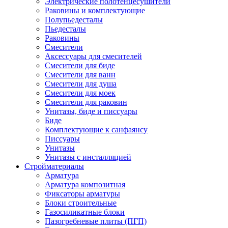
Электрические полотенцесушители
Раковины и комплектующие
Полупьедесталы
Пьедесталы
Раковины
Смесители
Аксессуары для смесителей
Смесители для биде
Смесители для ванн
Смесители для душа
Смесители для моек
Смесители для раковин
Унитазы, биде и писсуары
Биде
Комплектующие к санфаянсу
Писсуары
Унитазы
Унитазы с инсталляцией
Стройматериалы
Арматура
Арматура композитная
Фиксаторы арматуры
Блоки строительные
Газосиликатные блоки
Пазогребневые плиты (ПГП)