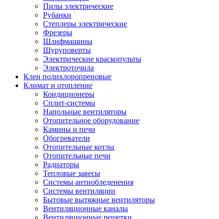
Пилы электрические
Рубанки
Степлеры электрические
Фрезеры
Шлифмашины
Шуруповерты
Электрические краскопульты
Электроточила
Клеи полихлоропреновые
Климат и отопление
Кондиционеры
Сплит-системы
Напольные вентиляторы
Отопительное оборудование
Камины и печи
Обогреватели
Отопительные котлы
Отопительные печи
Радиаторы
Тепловые завесы
Системы антиобледенения
Системы вентиляции
Бытовые вытяжные вентиляторы
Вентиляционные каналы
Вентиляционные решетки