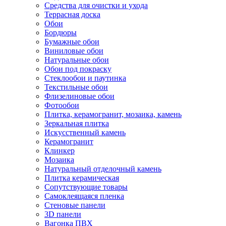
Средства для очистки и ухода
Террасная доска
Обои
Бордюры
Бумажные обои
Виниловые обои
Натуральные обои
Обои под покраску
Стеклообои и паутинка
Текстильные обои
Флизелиновые обои
Фотообои
Плитка, керамогранит, мозаика, камень
Зеркальная плитка
Искусственный камень
Керамогранит
Клинкер
Мозаика
Натуральный отделочный камень
Плитка керамическая
Сопутствующие товары
Самоклеящаяся пленка
Стеновые панели
3D панели
Вагонка ПВХ