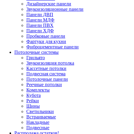
Дизайнерские панели
Звукоизоляционные панели
Панели ДВП
Панели МДФ
Панели ПВХ
Панели ХДФ
Пробковые панели
Фартуки для кухни
Фиброцементные панели
Потолочные системы
Грильято
Звукоизоляция потолка
Кассетные потолки
Подвесная система
Потолочные панели
Реечные потолки
Комплекты
Кубота
Рейки
Шины
Светильники
Встраиваемые
Накладные
Подвесные
Распродажа остатков!