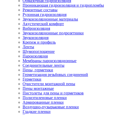
Обмазочная гидроизоляция
Проникающая гидроизоляция и гидропломбы
Ремонтные составы
Рулонная гидроизоляция
Звукоизоляционные материалы
Акустический комфорт
Виброизоляция
Звукоизоляционные подрозетники
Звукоизоляция
Крепеж и профиль
Ленты
Шумопоглощение
Пароизоляция
Мембраны пароизоляционные
Соединительные ленты
Пены, герметики
Герметизация резьбовых соединений
Герметики
Очистители монтажной пены
Пены монтажные
Пистолеты для пены и герметиков
Полиэтиленовые пленки
Армированные пленки
Воздушно-пузырьковые пленки
Гладкие пленки